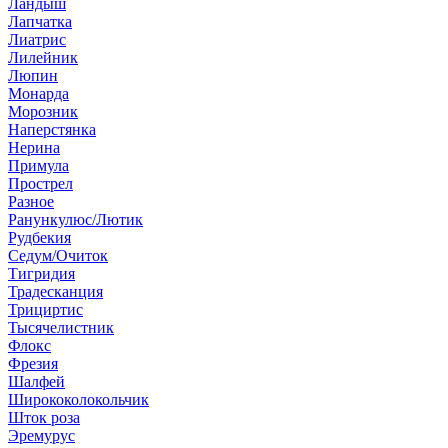
Ландыш
Лапчатка
Лиатрис
Лилейник
Люпин
Монарда
Морозник
Наперстянка
Нерина
Примула
Прострел
Разное
Ранункулюс/Лютик
Рудбекия
Седум/Очиток
Тигридия
Традесканция
Трициртис
Тысячелистник
Флокс
Фрезия
Шалфей
Ширококолокольчик
Шток роза
Эремурус