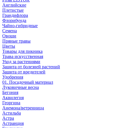
Английские
Плетистые
Грандифлора
Флорибунда
Чайно-гибридные
Семена
Овощи
Пряные травы
Цветы
Товары для пикника
Трава искусственная
Уход за растениями
Защита от болезней растений
Защита от вредителей
Удобрения
01. Посадочный материал
Луковичные весна
Бегония
Аквилегия
Георгина
Анемона/ветренница
Астильба
Астра
Астранция