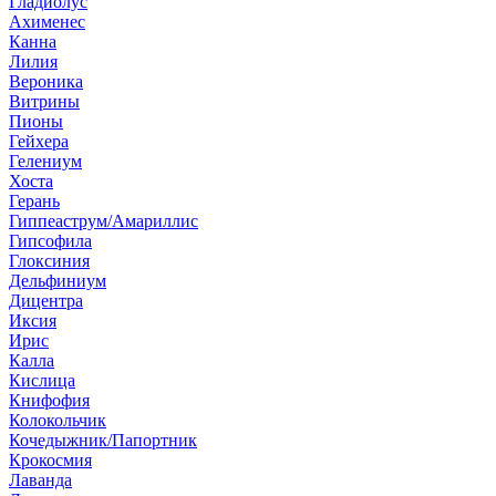
Гладиолус
Ахименес
Канна
Лилия
Вероника
Витрины
Пионы
Гейхера
Гелениум
Хоста
Герань
Гиппеаструм/Амариллис
Гипсофила
Глоксиния
Дельфиниум
Дицентра
Иксия
Ирис
Калла
Кислица
Книфофия
Колокольчик
Кочедыжник/Папортник
Крокосмия
Лаванда