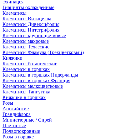
Эхинацея
Гиацинты охлажденные
Клематисы
Клематисы Витицелла
Клематисы Диверсифолия
Клематисы Интегрифолия
Клематисы крупноцветковые
Клематисы махровые
Клематисы Техасские
Клематисы Фламула (Трехцветковый)
Княжики
Клематисы ботанические
Клематисы в горшках
Клематисы в горшках Нидерланды
Клематисы в горшках Франция
Клематисы мелкоцветковые
Клематисы Тангутика
Княжики в горшках
Розы
Английские
Грандифлора
Миниатюрные / Спрей
Плетистые
Почвопокровные
Розы в горшке