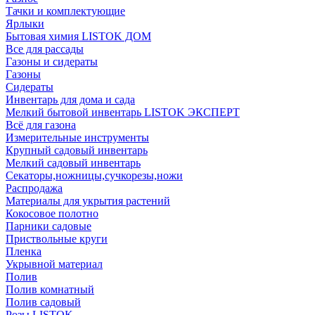
Тачки и комплектующие
Ярлыки
Бытовая химия LISTOK ДОМ
Все для рассады
Газоны и сидераты
Газоны
Сидераты
Инвентарь для дома и сада
Мелкий бытовой инвентарь LISTOK ЭКСПЕРТ
Всё для газона
Измерительные инструменты
Крупный садовый инвентарь
Мелкий садовый инвентарь
Секаторы,ножницы,сучкорезы,ножи
Распродажа
Материалы для укрытия растений
Кокосовое полотно
Парники садовые
Приствольные круги
Пленка
Укрывной материал
Полив
Полив комнатный
Полив садовый
Розы LISTOK