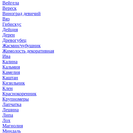
Вейгела
Вереск
Виноград девичий
Вяз
Гибискус
Дейция
Дерен
Древогубец
Жасмин/чубушник
Жимолость декоративная
Ива
Калина
Кальмия
Камелия
Каштан
Кизильник
Клен
Краснокоренник
Крупномеры
Лапчатка
Лещина
Липа
Лох
Магнолия
Миндаль