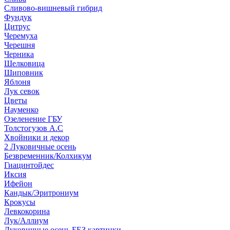
Сливово-вишневый гибрид
Фундук
Цитрус
Черемуха
Черешня
Черника
Шелковица
Шиповник
Яблоня
Лук севок
Цветы
Науменко
Озеленение ГБУ
Толстогузов А.С
Хвойники и декор
2 Луковичные осень
Безвременник/Колхикум
Гиацинтойдес
Иксия
Ифейон
Кандык/Эритрониум
Крокусы
Левкокорина
Лук/Аллиум
Луковичные осень БЕЗ картинки