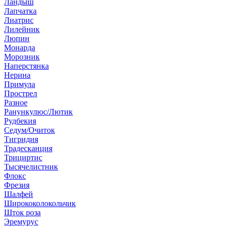
Ландыш
Лапчатка
Лиатрис
Лилейник
Люпин
Монарда
Морозник
Наперстянка
Нерина
Примула
Прострел
Разное
Ранункулюс/Лютик
Рудбекия
Седум/Очиток
Тигридия
Традесканция
Трициртис
Тысячелистник
Флокс
Фрезия
Шалфей
Ширококолокольчик
Шток роза
Эремурус