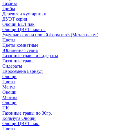
Газоны
Грибы
Деревья и кустарники
ДУЭТ серия
Овощи БЕЛ пак
Овощи ЦВЕТ пакеты
Удачные семена новый формат х3 (Метал.пакет)
Цветы
Цветы комнатные
Юбилейная серия
Газонные травы и сидераты
Газонные травы
Сидераты
Евросемена Барнаул
Овощи
Цветы
Манул
Овощи
Мязина
Овощи
НК
Газонные травы по 30гр.
Кольчуга Овощи
Овощи ЦВЕТ пак.
Цветы