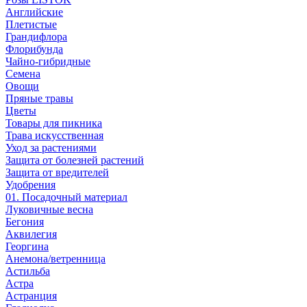
Английские
Плетистые
Грандифлора
Флорибунда
Чайно-гибридные
Семена
Овощи
Пряные травы
Цветы
Товары для пикника
Трава искусственная
Уход за растениями
Защита от болезней растений
Защита от вредителей
Удобрения
01. Посадочный материал
Луковичные весна
Бегония
Аквилегия
Георгина
Анемона/ветренница
Астильба
Астра
Астранция