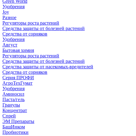
Green World
Удобрения
Joy
Разное
Регуляторы роста растений
Средства защиты от болезней растений
Средства от сорняков
Удобрения
Август
Бытовая химия
Регуляторы роста растений
Средства защиты от болезней растений
Средства защиты от насекомых-вредителей
Средства от сорняков
Серия ПРОФИ
АгроТехГумат
Удобрения
Аминосил
Паста/гель
Гранулы
Концентрат
Спрей
ЭМ Препараты
БашИнком
Пробиотики