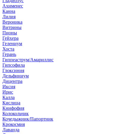
Гладиолус
Ахименес
Канна
Лилия
Вероника
Витрины
Пионы
Гейхера
Гелениум
Хоста
Герань
Гиппеаструм/Амариллис
Гипсофила
Глоксиния
Дельфиниум
Дицентра
Иксия
Ирис
Калла
Кислица
Книфофия
Колокольчик
Кочедыжник/Папортник
Крокосмия
Лаванда