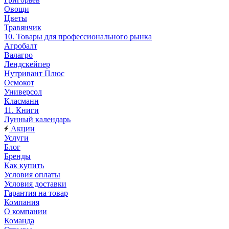
Овощи
Цветы
Травянчик
10. Товары для профессионального рынка
Агробалт
Валагро
Лендскейпер
Нутривант Плюс
Осмокот
Универсол
Класманн
11. Книги
Лунный календарь
Акции
Услуги
Блог
Бренды
Как купить
Условия оплаты
Условия доставки
Гарантия на товар
Компания
О компании
Команда