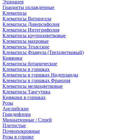
Эхинацея
Гиацинты охлажденные
Клематисы
Клематисы Витицелла
Клематисы Диверсифолия
Клематисы Интегрифолия
Клематисы крупноцветковые
Клематисы махровые
Клематисы Техасские
Клематисы Фламула (Трехцветковый)
Княжики
Клематисы ботанические
Клематисы в горшках
Клематисы в горшках Нидерланды
Клематисы в горшках Франция
Клематисы мелкоцветковые
Клематисы Тангутика
Княжики в горшках
Розы
Английские
Грандифлора
Миниатюрные / Спрей
Плетистые
Почвопокровные
Розы в горшке