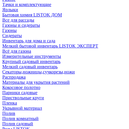
Тачки и комплектующие
Ярлыки
Бытовая химия LISTOK ДОМ
Все для рассады
Газоны и сидераты
Газоны
Сидераты
Инвентарь для дома и сада
Мелкий бытовой инвентарь LISTOK ЭКСПЕРТ
Всё для газона
Измерительные инструменты
Крупный садовый инвентарь
Мелкий садовый инвентарь
Секаторы,ножницы,сучкорезы,ножи
Распродажа
Материалы для укрытия растений
Кокосовое полотно
Парники садовые
Приствольные круги
Пленка
Укрывной материал
Полив
Полив комнатный
Полив садовый
Розы LISTOK