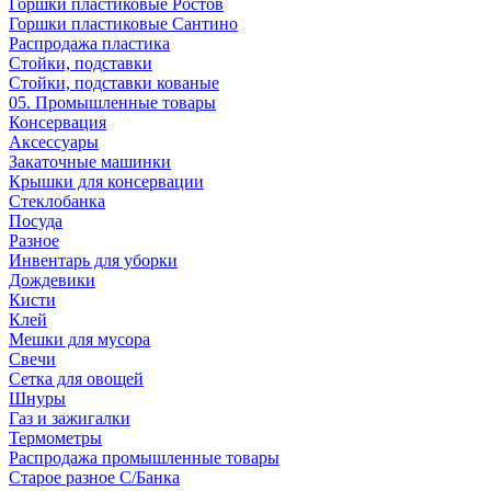
Горшки пластиковые Ростов
Горшки пластиковые Сантино
Распродажа пластика
Стойки, подставки
Стойки, подставки кованые
05. Промышленные товары
Консервация
Аксессуары
Закаточные машинки
Крышки для консервации
Стеклобанка
Посуда
Разное
Инвентарь для уборки
Дождевики
Кисти
Клей
Мешки для мусора
Свечи
Сетка для овощей
Шнуры
Газ и зажигалки
Термометры
Распродажа промышленные товары
Старое разное С/Банка