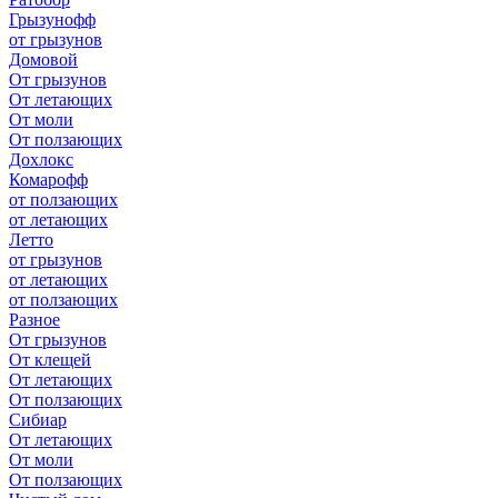
Грызунофф
от грызунов
Домовой
От грызунов
От летающих
От моли
От ползающих
Дохлокс
Комарофф
от ползающих
от летающих
Летто
от грызунов
от летающих
от ползающих
Разное
От грызунов
От клещей
От летающих
От ползающих
Сибиар
От летающих
От моли
От ползающих