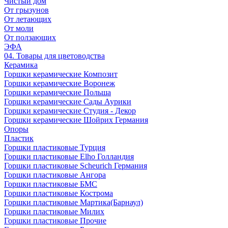
Чистый дом
От грызунов
От летающих
От моли
От ползающих
ЭФА
04. Товары для цветоводства
Керамика
Горшки керамические Композит
Горшки керамические Воронеж
Горшки керамические Польша
Горшки керамические Сады Аурики
Горшки керамические Студия - Декор
Горшки керамические Шойрих Германия
Опоры
Пластик
Горшки пластиковые Турция
Горшки пластиковые Elho Голландия
Горшки пластиковые Scheuriсh Германия
Горшки пластиковые Ангора
Горшки пластиковые БМС
Горшки пластиковые Кострома
Горшки пластиковые Мартика(Барнаул)
Горшки пластиковые Милих
Горшки пластиковые Прочие