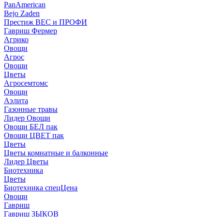
PanAmerican
Bejo Zaden
Престиж ВЕС и ПРОФИ
Гавриш Фермер
Агрико
Овощи
Агрос
Овощи
Цветы
Агросемтомс
Овощи
Аэлита
Газонные травы
Лидер Овощи
Овощи БЕЛ пак
Овощи ЦВЕТ пак
Цветы
Цветы комнатные и балконные
Лидер Цветы
Биотехника
Цветы
Биотехника спецЦена
Овощи
Гавриш
Гавриш ЗЫКОВ