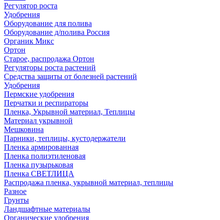
Регулятор роста
Удобрения
Оборудование для полива
Оборудование д/полива Россия
Органик Микс
Ортон
Старое, распродажа Ортон
Регуляторы роста растений
Средства защиты от болезней растений
Удобрения
Пермские удобрения
Перчатки и респираторы
Пленка, Укрывной материал, Теплицы
Материал укрывной
Мешковина
Парники, теплицы, кустодержатели
Пленка армированная
Пленка полиэтиленовая
Пленка пузырьковая
Пленка СВЕТЛИЦА
Распродажа пленка, укрывной материал, теплицы
Разное
Грунты
Ландшафтные материалы
Органические удобрения