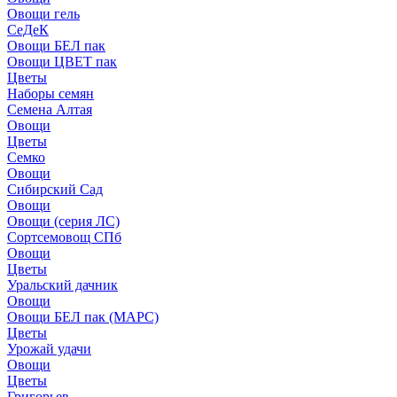
Овощи гель
СеДеК
Овощи БЕЛ пак
Овощи ЦВЕТ пак
Цветы
Наборы семян
Семена Алтая
Овощи
Цветы
Семко
Овощи
Сибирский Сад
Овощи
Овощи (серия ЛС)
Сортсемовощ СПб
Овощи
Цветы
Уральский дачник
Овощи
Овощи БЕЛ пак (МАРС)
Цветы
Урожай удачи
Овощи
Цветы
Григорьев