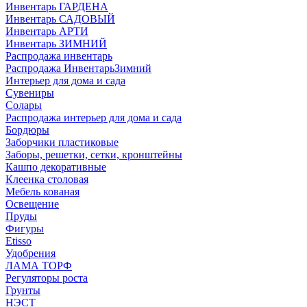
Инвентарь ГАРДЕНА
Инвентарь САДОВЫЙ
Инвентарь АРТИ
Инвентарь ЗИМНИЙ
Распродажа инвентарь
Распродажа ИнвентарьЗимний
Интерьер для дома и сада
Сувениры
Солары
Распродажа интерьер для дома и сада
Бордюры
Заборчики пластиковые
Заборы, решетки, сетки, кронштейны
Кашпо декоративные
Клеенка столовая
Мебель кованая
Освещение
Пруды
Фигуры
Etisso
Удобрения
ЛАМА ТОРФ
Регуляторы роста
Грунты
НЭСТ