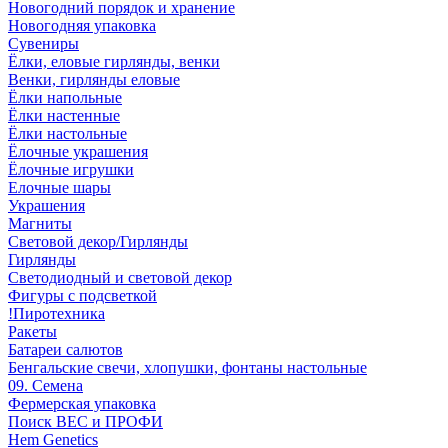
Новогодний порядок и хранение
Новогодняя упаковка
Сувениры
Ёлки, еловые гирлянды, венки
Венки, гирлянды еловые
Ёлки напольные
Ёлки настенные
Ёлки настольные
Ёлочные украшения
Ёлочные игрушки
Елочные шары
Украшения
Магниты
Световой декор/Гирлянды
Гирлянды
Светодиодный и световой декор
Фигуры с подсветкой
!Пиротехника
Ракеты
Батареи салютов
Бенгальские свечи, хлопушки, фонтаны настольные
09. Семена
Фермерская упаковка
Поиск ВЕС и ПРОФИ
Hem Genetics