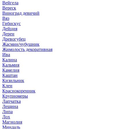
Вейгела
Вереск
Виноград девичий
Вяз
Гибискус
Дейция
Дерен
Древогубец
Жасмин/чубушник
Жимолость декоративная
Ива
Калина
Кальмия
Камелия
Каштан
Кизильник
Клен
Краснокоренник
Крупномеры
Лапчатка
Лещина
Липа
Лох
Магнолия
Миндаль