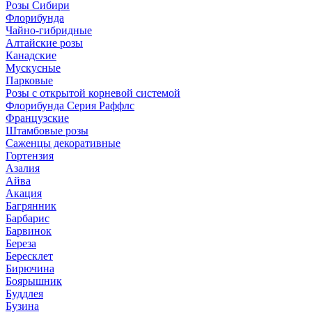
Розы Сибири
Флорибунда
Чайно-гибридные
Алтайские розы
Канадские
Мускусные
Парковые
Розы с открытой корневой системой
Флорибунда Серия Раффлс
Французские
Штамбовые розы
Саженцы декоративные
Гортензия
Азалия
Айва
Акация
Багрянник
Барбарис
Барвинок
Береза
Бересклет
Бирючина
Боярышник
Буддлея
Бузина