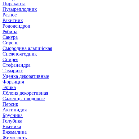
Пираканта
Пузыреплодник
Разное
Ракитник
Рододендрон
Рябина
Сакура
Сирень
Смородина альпийская
Снежноягодник
Спирея
Стефанандра
Тамарикс
Уценка декоративные
Форзиция
Эрика
Яблоня декоративная
Саженцы плодовые
Персик
Актинидия
Брусника
Голубика
Ежевика
Ежемалина
Жимолость