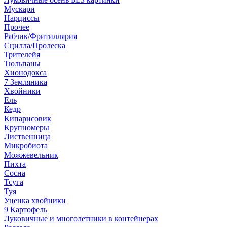
Мускари
Нарциссы
Прочее
Рябчик/Фритиллярия
Сцилла/Пролеска
Трителейя
Тюльпаны
Хионодокса
7 Земляника
Хвойники
Ель
Кедр
Кипарисовик
Крупномеры
Лиственница
Микробиота
Можжевельник
Пихта
Сосна
Тсуга
Туя
Уценка хвойники
9 Картофель
Луковичные и многолетники в контейнерах