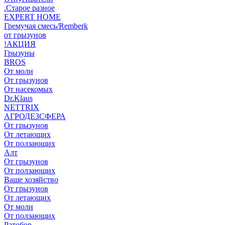
.Старое разное
EXPERT HOME
Гремучая смесь/Remberk
от грызунов
!АКЦИЯ
Грызуны
BROS
От моли
От грызунов
От насекомых
Dr.Klaus
NETTRIX
АГРОДЕЗСФЕРА
От грызунов
От летающих
От ползающих
Алт
От грызунов
От ползающих
Ваше хозяйство
От грызунов
От летающих
От моли
От ползающих
Ратобор