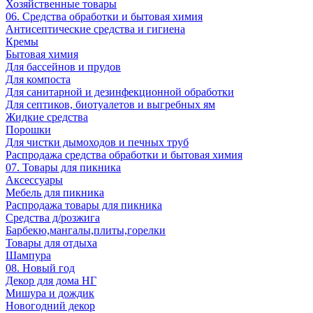
Хозяйственные товары
06. Средства обработки и бытовая химия
Антисептические средства и гигиена
Кремы
Бытовая химия
Для бассейнов и прудов
Для компоста
Для санитарной и дезинфекционной обработки
Для септиков, биотуалетов и выгребных ям
Жидкие средства
Порошки
Для чистки дымоходов и печных труб
Распродажа средства обработки и бытовая химия
07. Товары для пикника
Аксессуары
Мебель для пикника
Распродажа товары для пикника
Средства д/розжига
Барбекю,мангалы,плиты,горелки
Товары для отдыха
Шампура
08. Новый год
Декор для дома НГ
Мишура и дождик
Новогодний декор