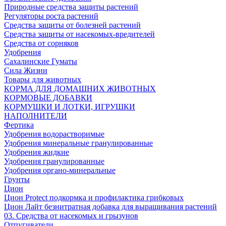
Природные средства защиты растений
Регуляторы роста растений
Средства защиты от болезней растений
Средства защиты от насекомых-вредителей
Средства от сорняков
Удобрения
Сахалинские Гуматы
Сила Жизни
Товары для животных
КОРМА ДЛЯ ДОМАШНИХ ЖИВОТНЫХ
КОРМОВЫЕ ДОБАВКИ
КОРМУШКИ И ЛОТКИ, ИГРУШКИ
НАПОЛНИТЕЛИ
Фертика
Удобрения водорастворимые
Удобрения минеральные гранулированные
Удобрения жидкие
Удобрения гранулированные
Удобрения органо-минеральные
Грунты
Цион
Цион Protect подкормка и профилактика грибковых
Цион Лайт безнитратная добавка для выращивания растений
03. Средства от насекомых и грызунов
Отпугиватели