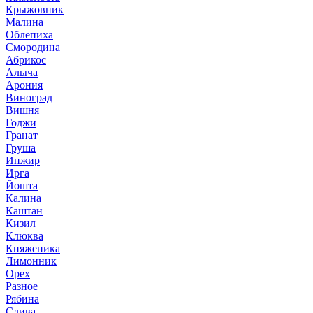
Крыжовник
Малина
Облепиха
Смородина
Абрикос
Алыча
Арония
Виноград
Вишня
Годжи
Гранат
Груша
Инжир
Ирга
Йошта
Калина
Каштан
Кизил
Клюква
Княженика
Лимонник
Орех
Разное
Рябина
Слива