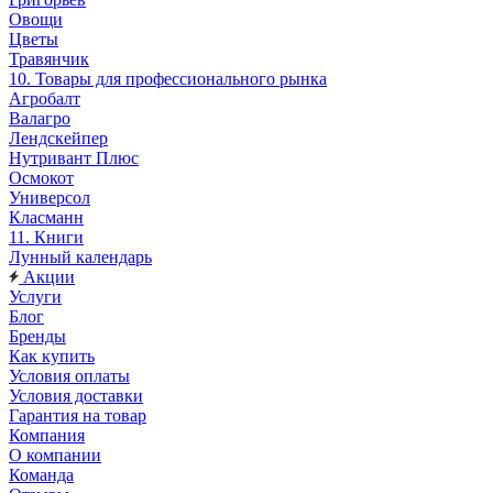
Овощи
Цветы
Травянчик
10. Товары для профессионального рынка
Агробалт
Валагро
Лендскейпер
Нутривант Плюс
Осмокот
Универсол
Класманн
11. Книги
Лунный календарь
Акции
Услуги
Блог
Бренды
Как купить
Условия оплаты
Условия доставки
Гарантия на товар
Компания
О компании
Команда