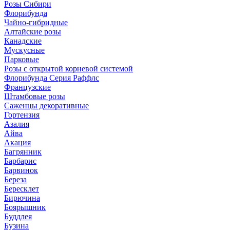
Розы Сибири
Флорибунда
Чайно-гибридные
Алтайские розы
Канадские
Мускусные
Парковые
Розы с открытой корневой системой
Флорибунда Серия Раффлс
Французские
Штамбовые розы
Саженцы декоративные
Гортензия
Азалия
Айва
Акация
Багрянник
Барбарис
Барвинок
Береза
Бересклет
Бирючина
Боярышник
Буддлея
Бузина