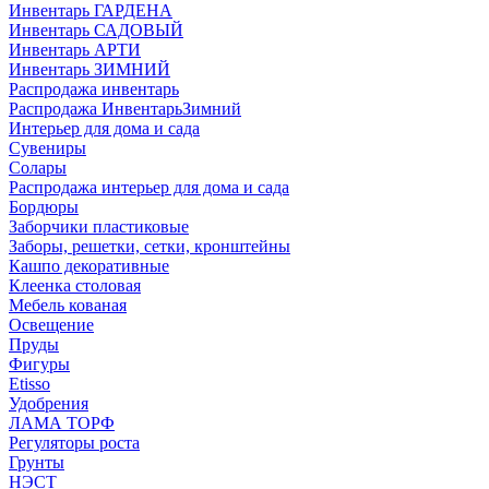
Инвентарь ГАРДЕНА
Инвентарь САДОВЫЙ
Инвентарь АРТИ
Инвентарь ЗИМНИЙ
Распродажа инвентарь
Распродажа ИнвентарьЗимний
Интерьер для дома и сада
Сувениры
Солары
Распродажа интерьер для дома и сада
Бордюры
Заборчики пластиковые
Заборы, решетки, сетки, кронштейны
Кашпо декоративные
Клеенка столовая
Мебель кованая
Освещение
Пруды
Фигуры
Etisso
Удобрения
ЛАМА ТОРФ
Регуляторы роста
Грунты
НЭСТ