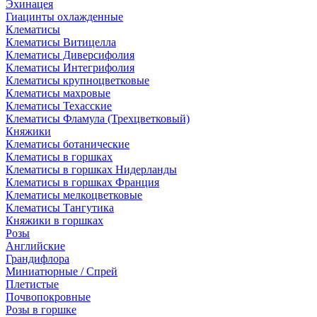
Эхинацея
Гиацинты охлажденные
Клематисы
Клематисы Витицелла
Клематисы Диверсифолия
Клематисы Интегрифолия
Клематисы крупноцветковые
Клематисы махровые
Клематисы Техасские
Клематисы Фламула (Трехцветковый)
Княжики
Клематисы ботанические
Клематисы в горшках
Клематисы в горшках Нидерланды
Клематисы в горшках Франция
Клематисы мелкоцветковые
Клематисы Тангутика
Княжики в горшках
Розы
Английские
Грандифлора
Миниатюрные / Спрей
Плетистые
Почвопокровные
Розы в горшке