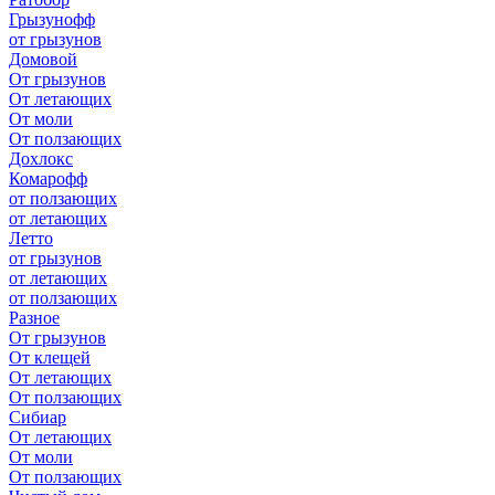
Грызунофф
от грызунов
Домовой
От грызунов
От летающих
От моли
От ползающих
Дохлокс
Комарофф
от ползающих
от летающих
Летто
от грызунов
от летающих
от ползающих
Разное
От грызунов
От клещей
От летающих
От ползающих
Сибиар
От летающих
От моли
От ползающих