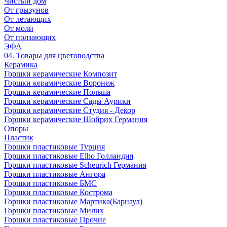
Чистый дом
От грызунов
От летающих
От моли
От ползающих
ЭФА
04. Товары для цветоводства
Керамика
Горшки керамические Композит
Горшки керамические Воронеж
Горшки керамические Польша
Горшки керамические Сады Аурики
Горшки керамические Студия - Декор
Горшки керамические Шойрих Германия
Опоры
Пластик
Горшки пластиковые Турция
Горшки пластиковые Elho Голландия
Горшки пластиковые Scheuriсh Германия
Горшки пластиковые Ангора
Горшки пластиковые БМС
Горшки пластиковые Кострома
Горшки пластиковые Мартика(Барнаул)
Горшки пластиковые Милих
Горшки пластиковые Прочие