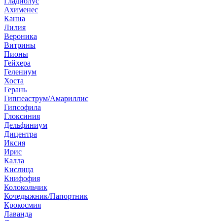
Гладиолус
Ахименес
Канна
Лилия
Вероника
Витрины
Пионы
Гейхера
Гелениум
Хоста
Герань
Гиппеаструм/Амариллис
Гипсофила
Глоксиния
Дельфиниум
Дицентра
Иксия
Ирис
Калла
Кислица
Книфофия
Колокольчик
Кочедыжник/Папортник
Крокосмия
Лаванда