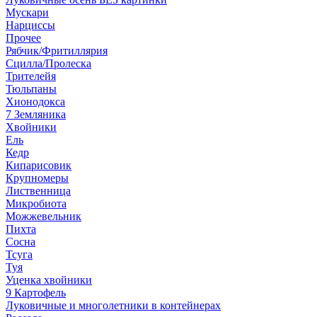
Мускари
Нарциссы
Прочее
Рябчик/Фритиллярия
Сцилла/Пролеска
Трителейя
Тюльпаны
Хионодокса
7 Земляника
Хвойники
Ель
Кедр
Кипарисовик
Крупномеры
Лиственница
Микробиота
Можжевельник
Пихта
Сосна
Тсуга
Туя
Уценка хвойники
9 Картофель
Луковичные и многолетники в контейнерах