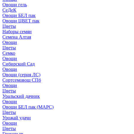
Овощи гель
СеДеК
Овощи БЕЛ пак
Овощи ЦВЕТ пак
Цветы
Наборы семян
Семена Алтая
Овощи
Цветы
Семко
Овощи
Сибирский Сад
Овощи
Овощи (серия ЛС)
Сортсемовощ СПб
Овощи
Цветы
Уральский дачник
Овощи
Овощи БЕЛ пак (МАРС)
Цветы
Урожай удачи
Овощи
Цветы
Григорьев