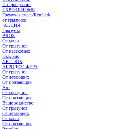
.Старое разное
EXPERT HOME
Гремучая смесь/Remberk
от грызунов
!АКЦИЯ
Грызуны
BROS
От моли
От грызунов
От насекомых
Dr.Klaus
NETTRIX
АГРОДЕЗСФЕРА
От грызунов
От летающих
От ползающих
Алт
От грызунов
От ползающих
Ваше хозяйство
От грызунов
От летающих
От моли
От ползающих
Ратобор