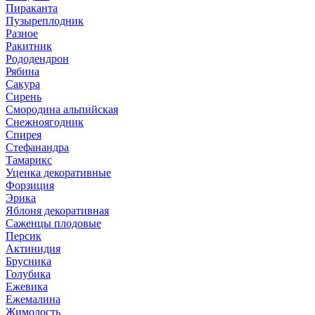
Пираканта
Пузыреплодник
Разное
Ракитник
Рододендрон
Рябина
Сакура
Сирень
Смородина альпийская
Снежноягодник
Спирея
Стефанандра
Тамарикс
Уценка декоративные
Форзиция
Эрика
Яблоня декоративная
Саженцы плодовые
Персик
Актинидия
Брусника
Голубика
Ежевика
Ежемалина
Жимолость