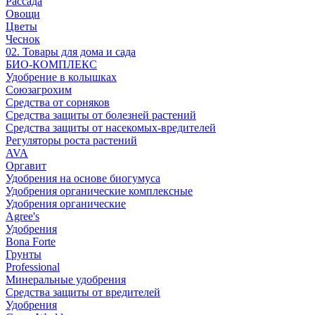
Рассада
Овощи
Цветы
Чеснок
02. Товары для дома и сада
БИО-КОМПЛЕКС
Удобрение в колышках
Союзагрохим
Средства от сорняков
Средства защиты от болезней растений
Средства защиты от насекомых-вредителей
Регуляторы роста растений
AVA
Оргавит
Удобрения на основе биогумуса
Удобрения органические комплексные
Удобрения органические
Agree's
Удобрения
Bona Forte
Грунты
Professional
Минеральные удобрения
Средства защиты от вредителей
Удобрения