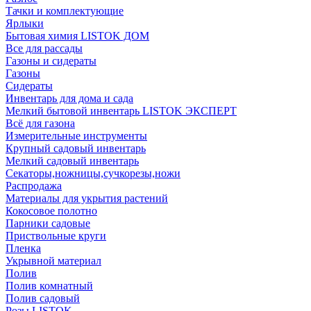
Тачки и комплектующие
Ярлыки
Бытовая химия LISTOK ДОМ
Все для рассады
Газоны и сидераты
Газоны
Сидераты
Инвентарь для дома и сада
Мелкий бытовой инвентарь LISTOK ЭКСПЕРТ
Всё для газона
Измерительные инструменты
Крупный садовый инвентарь
Мелкий садовый инвентарь
Секаторы,ножницы,сучкорезы,ножи
Распродажа
Материалы для укрытия растений
Кокосовое полотно
Парники садовые
Приствольные круги
Пленка
Укрывной материал
Полив
Полив комнатный
Полив садовый
Розы LISTOK