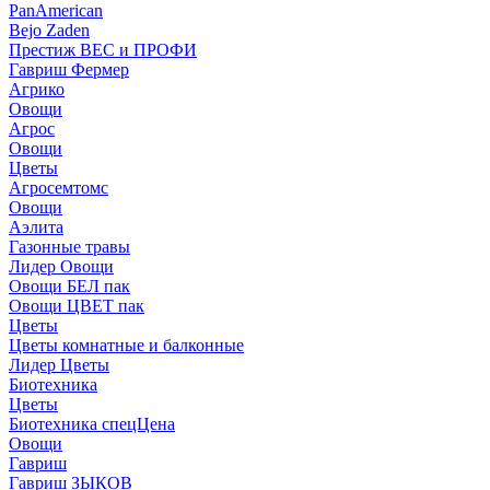
PanAmerican
Bejo Zaden
Престиж ВЕС и ПРОФИ
Гавриш Фермер
Агрико
Овощи
Агрос
Овощи
Цветы
Агросемтомс
Овощи
Аэлита
Газонные травы
Лидер Овощи
Овощи БЕЛ пак
Овощи ЦВЕТ пак
Цветы
Цветы комнатные и балконные
Лидер Цветы
Биотехника
Цветы
Биотехника спецЦена
Овощи
Гавриш
Гавриш ЗЫКОВ