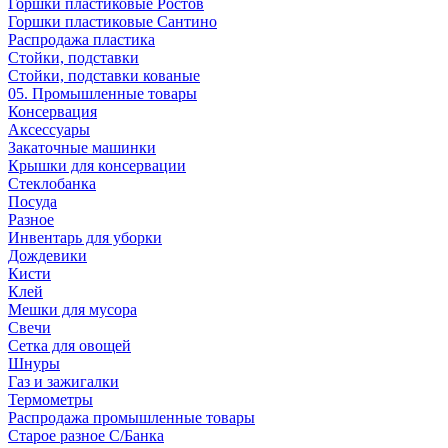
Горшки пластиковые Ростов
Горшки пластиковые Сантино
Распродажа пластика
Стойки, подставки
Стойки, подставки кованые
05. Промышленные товары
Консервация
Аксессуары
Закаточные машинки
Крышки для консервации
Стеклобанка
Посуда
Разное
Инвентарь для уборки
Дождевики
Кисти
Клей
Мешки для мусора
Свечи
Сетка для овощей
Шнуры
Газ и зажигалки
Термометры
Распродажа промышленные товары
Старое разное С/Банка