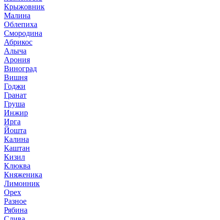
Крыжовник
Малина
Облепиха
Смородина
Абрикос
Алыча
Арония
Виноград
Вишня
Годжи
Гранат
Груша
Инжир
Ирга
Йошта
Калина
Каштан
Кизил
Клюква
Княженика
Лимонник
Орех
Разное
Рябина
Слива