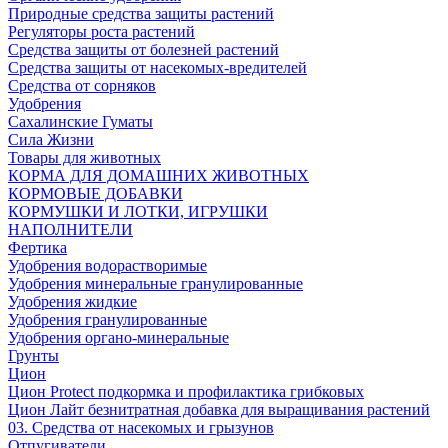
Природные средства защиты растений
Регуляторы роста растений
Средства защиты от болезней растений
Средства защиты от насекомых-вредителей
Средства от сорняков
Удобрения
Сахалинские Гуматы
Сила Жизни
Товары для животных
КОРМА ДЛЯ ДОМАШНИХ ЖИВОТНЫХ
КОРМОВЫЕ ДОБАВКИ
КОРМУШКИ И ЛОТКИ, ИГРУШКИ
НАПОЛНИТЕЛИ
Фертика
Удобрения водорастворимые
Удобрения минеральные гранулированные
Удобрения жидкие
Удобрения гранулированные
Удобрения органо-минеральные
Грунты
Цион
Цион Protect подкормка и профилактика грибковых
Цион Лайт безнитратная добавка для выращивания растений
03. Средства от насекомых и грызунов
Отпугиватели