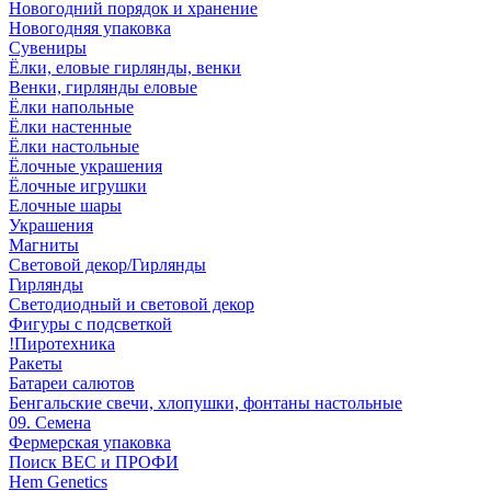
Новогодний порядок и хранение
Новогодняя упаковка
Сувениры
Ёлки, еловые гирлянды, венки
Венки, гирлянды еловые
Ёлки напольные
Ёлки настенные
Ёлки настольные
Ёлочные украшения
Ёлочные игрушки
Елочные шары
Украшения
Магниты
Световой декор/Гирлянды
Гирлянды
Светодиодный и световой декор
Фигуры с подсветкой
!Пиротехника
Ракеты
Батареи салютов
Бенгальские свечи, хлопушки, фонтаны настольные
09. Семена
Фермерская упаковка
Поиск ВЕС и ПРОФИ
Hem Genetics