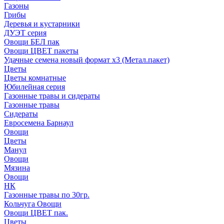
Газоны
Грибы
Деревья и кустарники
ДУЭТ серия
Овощи БЕЛ пак
Овощи ЦВЕТ пакеты
Удачные семена новый формат х3 (Метал.пакет)
Цветы
Цветы комнатные
Юбилейная серия
Газонные травы и сидераты
Газонные травы
Сидераты
Евросемена Барнаул
Овощи
Цветы
Манул
Овощи
Мязина
Овощи
НК
Газонные травы по 30гр.
Кольчуга Овощи
Овощи ЦВЕТ пак.
Цветы