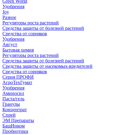
Green World
Удобрения
Joy
Разное
Регуляторы роста растений
Средства защиты от болезней растений
Средства от сорняков
Удобрения
Август
Бытовая химия
Регуляторы роста растений
Средства защиты от болезней растений
Средства защиты от насекомых-вредителей
Средства от сорняков
Серия ПРОФИ
АгроТехГумат
Удобрения
Аминосил
Паста/гель
Гранулы
Концентрат
Спрей
ЭМ Препараты
БашИнком
Пробиотики