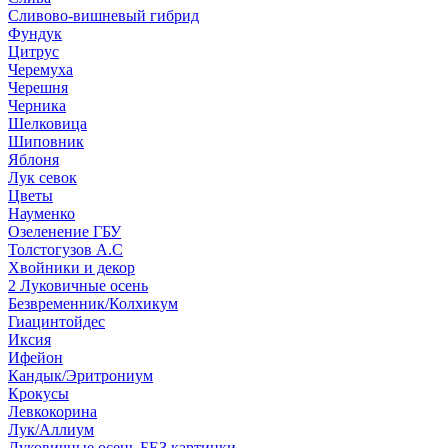
Сливово-вишневый гибрид
Фундук
Цитрус
Черемуха
Черешня
Черника
Шелковица
Шиповник
Яблоня
Лук севок
Цветы
Науменко
Озеленение ГБУ
Толстогузов А.С
Хвойники и декор
2 Луковичные осень
Безвременник/Колхикум
Гиацинтойдес
Иксия
Ифейон
Кандык/Эритрониум
Крокусы
Левкокорина
Лук/Аллиум
Луковичные осень БЕЗ картинки