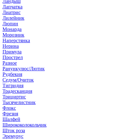
Ландыш
Лапчатка
Лиатрис
Лилейник
Люпин
Монарда
Морозник
Наперстянка
Нерина
Примула
Прострел
Разное
Ранункулюс/Лютик
Рудбекия
Седум/Очиток
Тигридия
Традесканция
Трициртис
Тысячелистник
Флокс
Фрезия
Шалфей
Ширококолокольчик
Шток роза
Эремурус