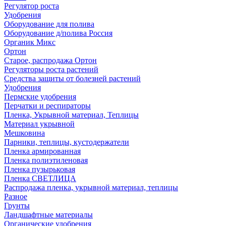
Регулятор роста
Удобрения
Оборудование для полива
Оборудование д/полива Россия
Органик Микс
Ортон
Старое, распродажа Ортон
Регуляторы роста растений
Средства защиты от болезней растений
Удобрения
Пермские удобрения
Перчатки и респираторы
Пленка, Укрывной материал, Теплицы
Материал укрывной
Мешковина
Парники, теплицы, кустодержатели
Пленка армированная
Пленка полиэтиленовая
Пленка пузырьковая
Пленка СВЕТЛИЦА
Распродажа пленка, укрывной материал, теплицы
Разное
Грунты
Ландшафтные материалы
Органические удобрения