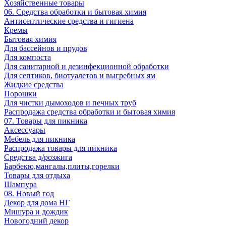
Хозяйственные товары
06. Средства обработки и бытовая химия
Антисептические средства и гигиена
Кремы
Бытовая химия
Для бассейнов и прудов
Для компоста
Для санитарной и дезинфекционной обработки
Для септиков, биотуалетов и выгребных ям
Жидкие средства
Порошки
Для чистки дымоходов и печных труб
Распродажа средства обработки и бытовая химия
07. Товары для пикника
Аксессуары
Мебель для пикника
Распродажа товары для пикника
Средства д/розжига
Барбекю,мангалы,плиты,горелки
Товары для отдыха
Шампура
08. Новый год
Декор для дома НГ
Мишура и дождик
Новогодний декор