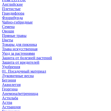
Английские
Плетистые
Грандифлора
Флорибунда
Чайно-гибридные
Семена
Овощи
Пряные травы
Цветы
Товары для пикника
Трава искусственная
Уход за растениями
Защита от болезней растений
Защита от вредителей
Удобрения
01. Посадочный материал
Луковичные весна
Бегония
Аквилегия
Георгина
Анемона/ветренница
Астильба
Астра
Астранция