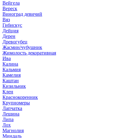
Вейгела
Вереск
Виноград девичий
Вяз
Гибискус
Дейция
Дерен
Древогубец
Жасмин/чубушник
Жимолость декоративная
Ива
Калина
Кальмия
Камелия
Каштан
Кизильник
Клен
Краснокоренник
Крупномеры
Лапчатка
Лещина
Липа
Лох
Магнолия
Миндаль