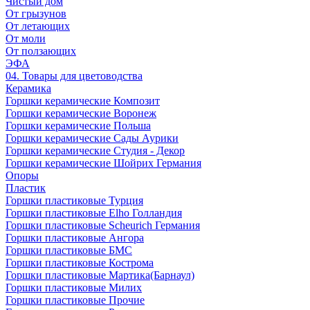
Чистый дом
От грызунов
От летающих
От моли
От ползающих
ЭФА
04. Товары для цветоводства
Керамика
Горшки керамические Композит
Горшки керамические Воронеж
Горшки керамические Польша
Горшки керамические Сады Аурики
Горшки керамические Студия - Декор
Горшки керамические Шойрих Германия
Опоры
Пластик
Горшки пластиковые Турция
Горшки пластиковые Elho Голландия
Горшки пластиковые Scheuriсh Германия
Горшки пластиковые Ангора
Горшки пластиковые БМС
Горшки пластиковые Кострома
Горшки пластиковые Мартика(Барнаул)
Горшки пластиковые Милих
Горшки пластиковые Прочие