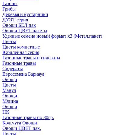
Газоны
Грибы
Деревья и кустарники
ДУЭТ серия
Овощи БЕЛ пак
Овощи ЦВЕТ пакеты
Удачные семена новый формат х3 (Метал.пакет)
Цветы
Цветы комнатные
Юбилейная серия
Газонные травы и сидераты
Газонные травы
Сидераты
Евросемена Барнаул
Овощи
Цветы
Манул
Овощи
Мязина
Овощи
НК
Газонные травы по 30гр.
Кольчуга Овощи
Овощи ЦВЕТ пак.
Цветы