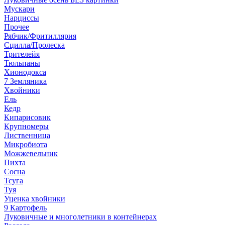
Мускари
Нарциссы
Прочее
Рябчик/Фритиллярия
Сцилла/Пролеска
Трителейя
Тюльпаны
Хионодокса
7 Земляника
Хвойники
Ель
Кедр
Кипарисовик
Крупномеры
Лиственница
Микробиота
Можжевельник
Пихта
Сосна
Тсуга
Туя
Уценка хвойники
9 Картофель
Луковичные и многолетники в контейнерах