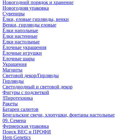
Новогодний порядок и хранение
Новогодняя упаковка
Сувениры
Ёлки, еловые гирлянды, венки
Венки, гирлянды еловые
Ёлки напольные
Ёлки настенные
Ёлки настольные
Ёлочные украшения
Ёлочные игрушки
Елочные шары
Украшения
Магниты
Световой декор/Гирлянды
Гирлянды
Светодиодный и световой декор
Фигуры с подсветкой
!Пиротехника
Ракеты
Батареи салютов
Бенгальские свечи, хлопушки, фонтаны настольные
09. Семена
Фермерская упаковка
Поиск ВЕС и ПРОФИ
Hem Genetics