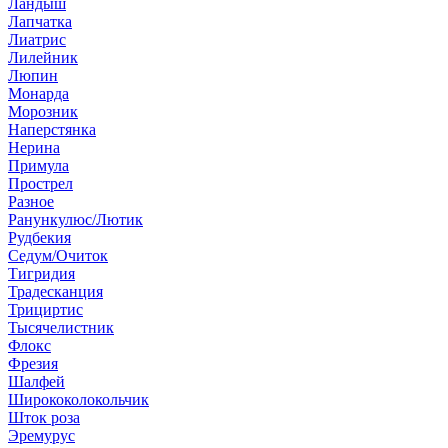
Ландыш
Лапчатка
Лиатрис
Лилейник
Люпин
Монарда
Морозник
Наперстянка
Нерина
Примула
Прострел
Разное
Ранункулюс/Лютик
Рудбекия
Седум/Очиток
Тигридия
Традесканция
Трициртис
Тысячелистник
Флокс
Фрезия
Шалфей
Ширококолокольчик
Шток роза
Эремурус