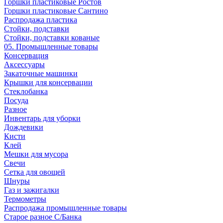
Горшки пластиковые Ростов
Горшки пластиковые Сантино
Распродажа пластика
Стойки, подставки
Стойки, подставки кованые
05. Промышленные товары
Консервация
Аксессуары
Закаточные машинки
Крышки для консервации
Стеклобанка
Посуда
Разное
Инвентарь для уборки
Дождевики
Кисти
Клей
Мешки для мусора
Свечи
Сетка для овощей
Шнуры
Газ и зажигалки
Термометры
Распродажа промышленные товары
Старое разное С/Банка