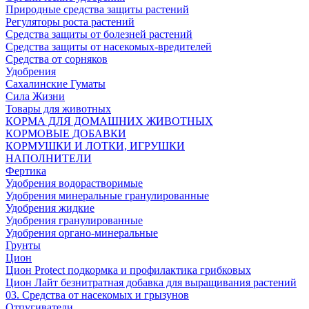
Природные средства защиты растений
Регуляторы роста растений
Средства защиты от болезней растений
Средства защиты от насекомых-вредителей
Средства от сорняков
Удобрения
Сахалинские Гуматы
Сила Жизни
Товары для животных
КОРМА ДЛЯ ДОМАШНИХ ЖИВОТНЫХ
КОРМОВЫЕ ДОБАВКИ
КОРМУШКИ И ЛОТКИ, ИГРУШКИ
НАПОЛНИТЕЛИ
Фертика
Удобрения водорастворимые
Удобрения минеральные гранулированные
Удобрения жидкие
Удобрения гранулированные
Удобрения органо-минеральные
Грунты
Цион
Цион Protect подкормка и профилактика грибковых
Цион Лайт безнитратная добавка для выращивания растений
03. Средства от насекомых и грызунов
Отпугиватели