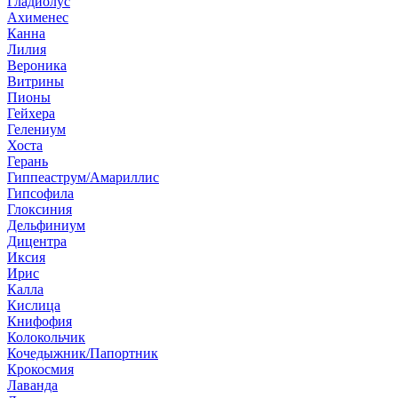
Гладиолус
Ахименес
Канна
Лилия
Вероника
Витрины
Пионы
Гейхера
Гелениум
Хоста
Герань
Гиппеаструм/Амариллис
Гипсофила
Глоксиния
Дельфиниум
Дицентра
Иксия
Ирис
Калла
Кислица
Книфофия
Колокольчик
Кочедыжник/Папортник
Крокосмия
Лаванда