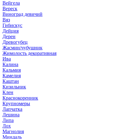
Вейгела
Вереск
Виноград девичий
Вяз
Гибискус
Дейция
Дерен
Древогубец
Жасмин/чубушник
Жимолость декоративная
Ива
Калина
Кальмия
Камелия
Каштан
Кизильник
Клен
Краснокоренник
Крупномеры
Лапчатка
Лещина
Липа
Лох
Магнолия
Миндаль