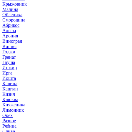
Крыжовник
Малина
Облепиха
Смородина
Абрикос
Алыча
Арония
Виноград
Вишня
Годжи
Гранат
Груша
Инжир
Ирга
Йошта
Калина
Каштан
Кизил
Клюква
Княженика
Лимонник
Орех
Разное
Рябина
Слива