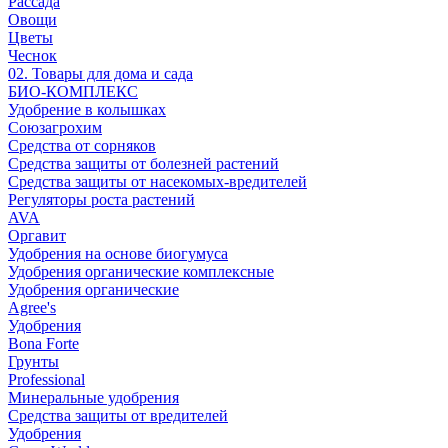
Рассада
Овощи
Цветы
Чеснок
02. Товары для дома и сада
БИО-КОМПЛЕКС
Удобрение в колышках
Союзагрохим
Средства от сорняков
Средства защиты от болезней растений
Средства защиты от насекомых-вредителей
Регуляторы роста растений
AVA
Оргавит
Удобрения на основе биогумуса
Удобрения органические комплексные
Удобрения органические
Agree's
Удобрения
Bona Forte
Грунты
Professional
Минеральные удобрения
Средства защиты от вредителей
Удобрения