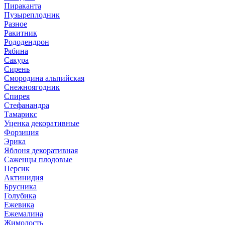
Пираканта
Пузыреплодник
Разное
Ракитник
Рододендрон
Рябина
Сакура
Сирень
Смородина альпийская
Снежноягодник
Спирея
Стефанандра
Тамарикс
Уценка декоративные
Форзиция
Эрика
Яблоня декоративная
Саженцы плодовые
Персик
Актинидия
Брусника
Голубика
Ежевика
Ежемалина
Жимолость