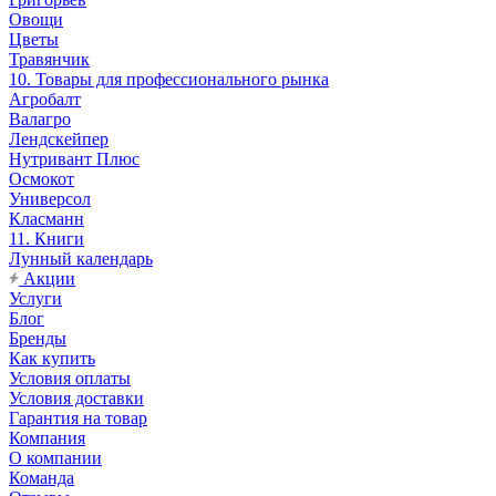
Овощи
Цветы
Травянчик
10. Товары для профессионального рынка
Агробалт
Валагро
Лендскейпер
Нутривант Плюс
Осмокот
Универсол
Класманн
11. Книги
Лунный календарь
Акции
Услуги
Блог
Бренды
Как купить
Условия оплаты
Условия доставки
Гарантия на товар
Компания
О компании
Команда