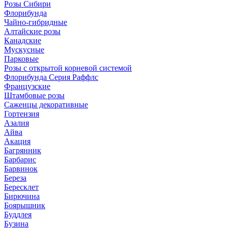
Розы Сибири
Флорибунда
Чайно-гибридные
Алтайские розы
Канадские
Мускусные
Парковые
Розы с открытой корневой системой
Флорибунда Серия Раффлс
Французские
Штамбовые розы
Саженцы декоративные
Гортензия
Азалия
Айва
Акация
Багрянник
Барбарис
Барвинок
Береза
Бересклет
Бирючина
Боярышник
Буддлея
Бузина