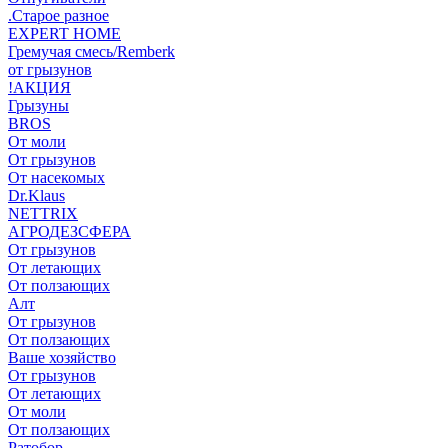
.Старое разное
EXPERT HOME
Гремучая смесь/Remberk
от грызунов
!АКЦИЯ
Грызуны
BROS
От моли
От грызунов
От насекомых
Dr.Klaus
NETTRIX
АГРОДЕЗСФЕРА
От грызунов
От летающих
От ползающих
Алт
От грызунов
От ползающих
Ваше хозяйство
От грызунов
От летающих
От моли
От ползающих
Ратобор