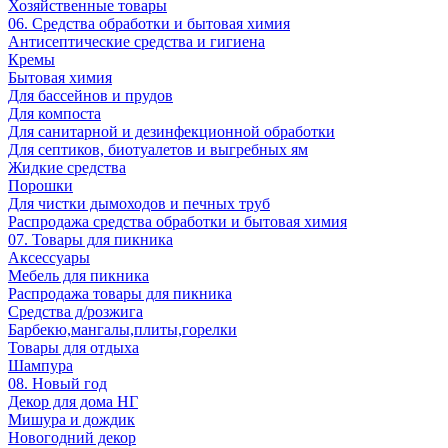
Хозяйственные товары
06. Средства обработки и бытовая химия
Антисептические средства и гигиена
Кремы
Бытовая химия
Для бассейнов и прудов
Для компоста
Для санитарной и дезинфекционной обработки
Для септиков, биотуалетов и выгребных ям
Жидкие средства
Порошки
Для чистки дымоходов и печных труб
Распродажа средства обработки и бытовая химия
07. Товары для пикника
Аксессуары
Мебель для пикника
Распродажа товары для пикника
Средства д/розжига
Барбекю,мангалы,плиты,горелки
Товары для отдыха
Шампура
08. Новый год
Декор для дома НГ
Мишура и дождик
Новогодний декор