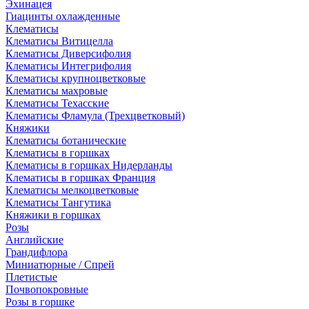
Эхинацея
Гиацинты охлажденные
Клематисы
Клематисы Витицелла
Клематисы Диверсифолия
Клематисы Интегрифолия
Клематисы крупноцветковые
Клематисы махровые
Клематисы Техасские
Клематисы Фламула (Трехцветковый)
Княжики
Клематисы ботанические
Клематисы в горшках
Клематисы в горшках Нидерланды
Клематисы в горшках Франция
Клематисы мелкоцветковые
Клематисы Тангутика
Княжики в горшках
Розы
Английские
Грандифлора
Миниатюрные / Спрей
Плетистые
Почвопокровные
Розы в горшке