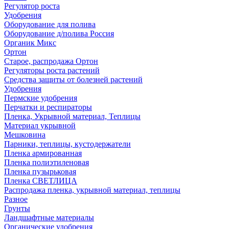
Регулятор роста
Удобрения
Оборудование для полива
Оборудование д/полива Россия
Органик Микс
Ортон
Старое, распродажа Ортон
Регуляторы роста растений
Средства защиты от болезней растений
Удобрения
Пермские удобрения
Перчатки и респираторы
Пленка, Укрывной материал, Теплицы
Материал укрывной
Мешковина
Парники, теплицы, кустодержатели
Пленка армированная
Пленка полиэтиленовая
Пленка пузырьковая
Пленка СВЕТЛИЦА
Распродажа пленка, укрывной материал, теплицы
Разное
Грунты
Ландшафтные материалы
Органические удобрения