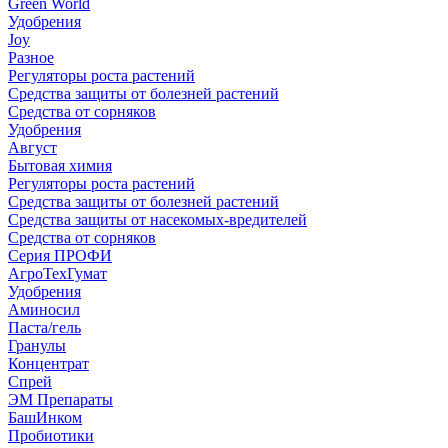
Green World
Удобрения
Joy
Разное
Регуляторы роста растений
Средства защиты от болезней растений
Средства от сорняков
Удобрения
Август
Бытовая химия
Регуляторы роста растений
Средства защиты от болезней растений
Средства защиты от насекомых-вредителей
Средства от сорняков
Серия ПРОФИ
АгроТехГумат
Удобрения
Аминосил
Паста/гель
Гранулы
Концентрат
Спрей
ЭМ Препараты
БашИнком
Пробиотики