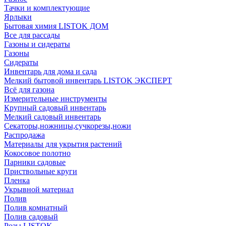
Тачки и комплектующие
Ярлыки
Бытовая химия LISTOK ДОМ
Все для рассады
Газоны и сидераты
Газоны
Сидераты
Инвентарь для дома и сада
Мелкий бытовой инвентарь LISTOK ЭКСПЕРТ
Всё для газона
Измерительные инструменты
Крупный садовый инвентарь
Мелкий садовый инвентарь
Секаторы,ножницы,сучкорезы,ножи
Распродажа
Материалы для укрытия растений
Кокосовое полотно
Парники садовые
Приствольные круги
Пленка
Укрывной материал
Полив
Полив комнатный
Полив садовый
Розы LISTOK