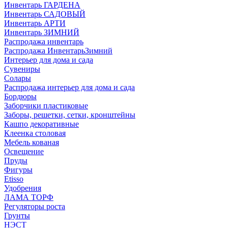
Инвентарь ГАРДЕНА
Инвентарь САДОВЫЙ
Инвентарь АРТИ
Инвентарь ЗИМНИЙ
Распродажа инвентарь
Распродажа ИнвентарьЗимний
Интерьер для дома и сада
Сувениры
Солары
Распродажа интерьер для дома и сада
Бордюры
Заборчики пластиковые
Заборы, решетки, сетки, кронштейны
Кашпо декоративные
Клеенка столовая
Мебель кованая
Освещение
Пруды
Фигуры
Etisso
Удобрения
ЛАМА ТОРФ
Регуляторы роста
Грунты
НЭСТ