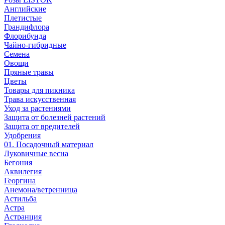
Английские
Плетистые
Грандифлора
Флорибунда
Чайно-гибридные
Семена
Овощи
Пряные травы
Цветы
Товары для пикника
Трава искусственная
Уход за растениями
Защита от болезней растений
Защита от вредителей
Удобрения
01. Посадочный материал
Луковичные весна
Бегония
Аквилегия
Георгина
Анемона/ветренница
Астильба
Астра
Астранция