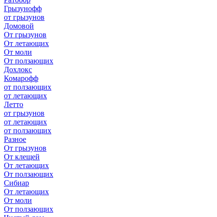
Грызунофф
от грызунов
Домовой
От грызунов
От летающих
От моли
От ползающих
Дохлокс
Комарофф
от ползающих
от летающих
Летто
от грызунов
от летающих
от ползающих
Разное
От грызунов
От клещей
От летающих
От ползающих
Сибиар
От летающих
От моли
От ползающих