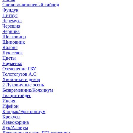
Сливово-вишневый гибрид
Фундук
Цитрус
Черемуха
Черешня
Черника
Шелковица
Шиповник
Яблоня
Лук севок
Цветы
Науменко
Озеленение ГБУ
Толстогузов А.С
Хвойники и декор
2 Луковичные осень
Безвременник/Колхикум
Гиацинтойдес
Иксия
Ифейон
Кандык/Эритрониум
Крокусы
Левкокорина
Лук/Аллиум
Луковичные осень БЕЗ картинки