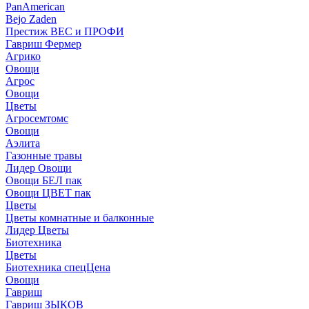
PanAmerican
Bejo Zaden
Престиж ВЕС и ПРОФИ
Гавриш Фермер
Агрико
Овощи
Агрос
Овощи
Цветы
Агросемтомс
Овощи
Аэлита
Газонные травы
Лидер Овощи
Овощи БЕЛ пак
Овощи ЦВЕТ пак
Цветы
Цветы комнатные и балконные
Лидер Цветы
Биотехника
Цветы
Биотехника спецЦена
Овощи
Гавриш
Гавриш ЗЫКОВ