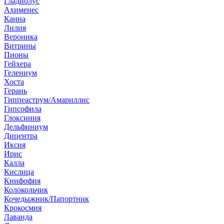
Гладиолус
Ахименес
Канна
Лилия
Вероника
Витрины
Пионы
Гейхера
Гелениум
Хоста
Герань
Гиппеаструм/Амариллис
Гипсофила
Глоксиния
Дельфиниум
Дицентра
Иксия
Ирис
Калла
Кислица
Книфофия
Колокольчик
Кочедыжник/Папортник
Крокосмия
Лаванда