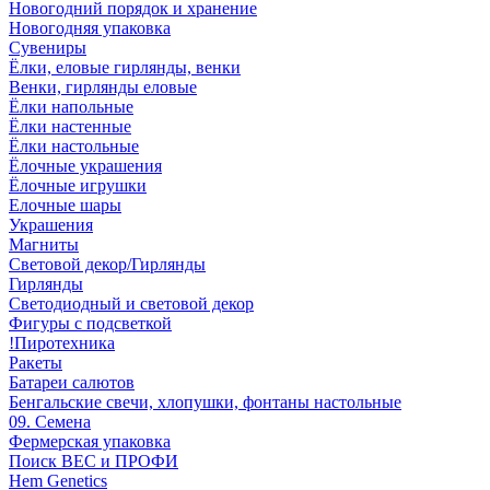
Новогодний порядок и хранение
Новогодняя упаковка
Сувениры
Ёлки, еловые гирлянды, венки
Венки, гирлянды еловые
Ёлки напольные
Ёлки настенные
Ёлки настольные
Ёлочные украшения
Ёлочные игрушки
Елочные шары
Украшения
Магниты
Световой декор/Гирлянды
Гирлянды
Светодиодный и световой декор
Фигуры с подсветкой
!Пиротехника
Ракеты
Батареи салютов
Бенгальские свечи, хлопушки, фонтаны настольные
09. Семена
Фермерская упаковка
Поиск ВЕС и ПРОФИ
Hem Genetics