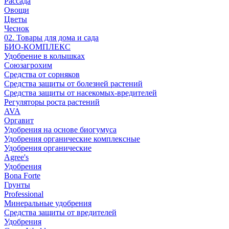
Рассада
Овощи
Цветы
Чеснок
02. Товары для дома и сада
БИО-КОМПЛЕКС
Удобрение в колышках
Союзагрохим
Средства от сорняков
Средства защиты от болезней растений
Средства защиты от насекомых-вредителей
Регуляторы роста растений
AVA
Оргавит
Удобрения на основе биогумуса
Удобрения органические комплексные
Удобрения органические
Agree's
Удобрения
Bona Forte
Грунты
Professional
Минеральные удобрения
Средства защиты от вредителей
Удобрения