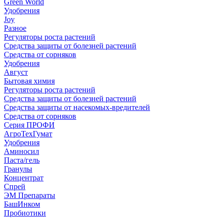
Green World
Удобрения
Joy
Разное
Регуляторы роста растений
Средства защиты от болезней растений
Средства от сорняков
Удобрения
Август
Бытовая химия
Регуляторы роста растений
Средства защиты от болезней растений
Средства защиты от насекомых-вредителей
Средства от сорняков
Серия ПРОФИ
АгроТехГумат
Удобрения
Аминосил
Паста/гель
Гранулы
Концентрат
Спрей
ЭМ Препараты
БашИнком
Пробиотики