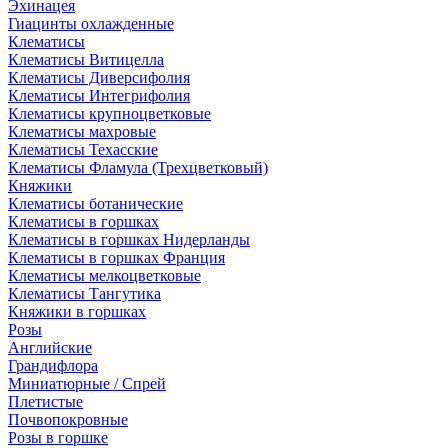
Эхинацея
Гиацинты охлажденные
Клематисы
Клематисы Витицелла
Клематисы Диверсифолия
Клематисы Интегрифолия
Клематисы крупноцветковые
Клематисы махровые
Клематисы Техасские
Клематисы Фламула (Трехцветковый)
Княжики
Клематисы ботанические
Клематисы в горшках
Клематисы в горшках Нидерланды
Клематисы в горшках Франция
Клематисы мелкоцветковые
Клематисы Тангутика
Княжики в горшках
Розы
Английские
Грандифлора
Миниатюрные / Спрей
Плетистые
Почвопокровные
Розы в горшке