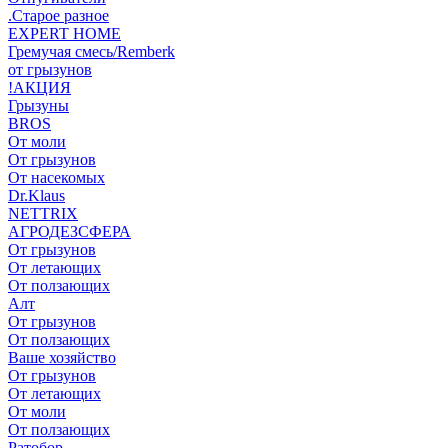
.Старое разное
EXPERT HOME
Гремучая смесь/Remberk
от грызунов
!АКЦИЯ
Грызуны
BROS
От моли
От грызунов
От насекомых
Dr.Klaus
NETTRIX
АГРОДЕЗСФЕРА
От грызунов
От летающих
От ползающих
Алт
От грызунов
От ползающих
Ваше хозяйство
От грызунов
От летающих
От моли
От ползающих
Ратобор