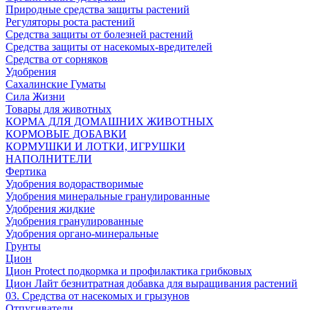
Природные средства защиты растений
Регуляторы роста растений
Средства защиты от болезней растений
Средства защиты от насекомых-вредителей
Средства от сорняков
Удобрения
Сахалинские Гуматы
Сила Жизни
Товары для животных
КОРМА ДЛЯ ДОМАШНИХ ЖИВОТНЫХ
КОРМОВЫЕ ДОБАВКИ
КОРМУШКИ И ЛОТКИ, ИГРУШКИ
НАПОЛНИТЕЛИ
Фертика
Удобрения водорастворимые
Удобрения минеральные гранулированные
Удобрения жидкие
Удобрения гранулированные
Удобрения органо-минеральные
Грунты
Цион
Цион Protect подкормка и профилактика грибковых
Цион Лайт безнитратная добавка для выращивания растений
03. Средства от насекомых и грызунов
Отпугиватели