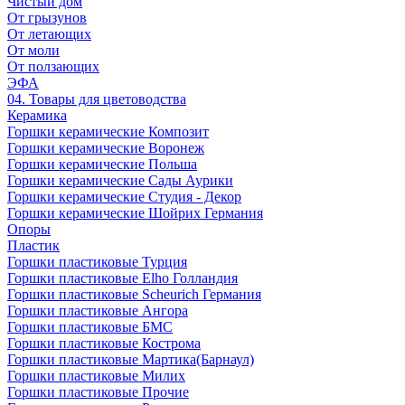
Чистый дом
От грызунов
От летающих
От моли
От ползающих
ЭФА
04. Товары для цветоводства
Керамика
Горшки керамические Композит
Горшки керамические Воронеж
Горшки керамические Польша
Горшки керамические Сады Аурики
Горшки керамические Студия - Декор
Горшки керамические Шойрих Германия
Опоры
Пластик
Горшки пластиковые Турция
Горшки пластиковые Elho Голландия
Горшки пластиковые Scheuriсh Германия
Горшки пластиковые Ангора
Горшки пластиковые БМС
Горшки пластиковые Кострома
Горшки пластиковые Мартика(Барнаул)
Горшки пластиковые Милих
Горшки пластиковые Прочие