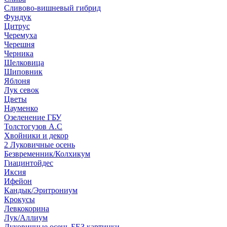
Сливово-вишневый гибрид
Фундук
Цитрус
Черемуха
Черешня
Черника
Шелковица
Шиповник
Яблоня
Лук севок
Цветы
Науменко
Озеленение ГБУ
Толстогузов А.С
Хвойники и декор
2 Луковичные осень
Безвременник/Колхикум
Гиацинтойдес
Иксия
Ифейон
Кандык/Эритрониум
Крокусы
Левкокорина
Лук/Аллиум
Луковичные осень БЕЗ картинки