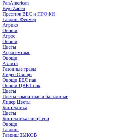
PanAmerican
Bejo Zaden
Престиж ВЕС и ПРОФИ
Гавриш Фермер
Агрико
Овощи
Агрос
Овощи
Цветы
Агросемтомс
Овощи
Аэлита
Газонные травы
Лидер Овощи
Овощи БЕЛ пак
Овощи ЦВЕТ пак
Цветы
Цветы комнатные и балконные
Лидер Цветы
Биотехника
Цветы
Биотехника спецЦена
Овощи
Гавриш
Гавриш ЗЫКОВ