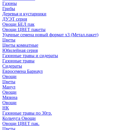
Газоны
Грибы
Деревья и кустарники
ДУЭТ серия
Овощи БЕЛ пак
Овощи ЦВЕТ пакеты
Удачные семена новый формат х3 (Метал.пакет)
Цветы
Цветы комнатные
Юбилейная серия
Газонные травы и сидераты
Газонные травы
Сидераты
Евросемена Барнаул
Овощи
Цветы
Манул
Овощи
Мязина
Овощи
НК
Газонные травы по 30гр.
Кольчуга Овощи
Овощи ЦВЕТ пак.
Цветы