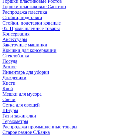
Горшки пластиковые Ростов
Горшки пластиковые Сантино
Распродажа пластика
Стойки, подставки
Стойки, подставки кованые
05. Промышленные товары
Консервация
Аксессуары
Закаточные машинки
Крышки для консервации
Стеклобанка
Посуда
Разное
Инвентарь для уборки
Дождевики
Кисти
Клей
Мешки для мусора
Свечи
Сетка для овощей
Шнуры
Газ и зажигалки
Термометры
Распродажа промышленные товары
Старое разное С/Банка