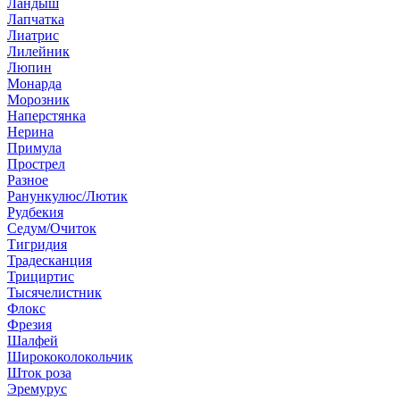
Ландыш
Лапчатка
Лиатрис
Лилейник
Люпин
Монарда
Морозник
Наперстянка
Нерина
Примула
Прострел
Разное
Ранункулюс/Лютик
Рудбекия
Седум/Очиток
Тигридия
Традесканция
Трициртис
Тысячелистник
Флокс
Фрезия
Шалфей
Ширококолокольчик
Шток роза
Эремурус