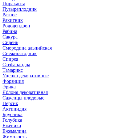
Пираканта
Пузыреплодник
Разное
Ракитник
Рододендрон
Рябина
Сакура
Сирень
Смородина альпийская
Снежноягодник
Спирея
Стефанандра
Тамарикс
Уценка декоративные
Форзиция
Эрика
Яблоня декоративная
Саженцы плодовые
Персик
Актинидия
Брусника
Голубика
Ежевика
Ежемалина
Жимолость