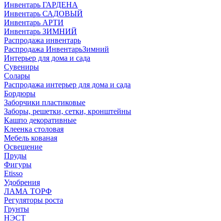
Инвентарь ГАРДЕНА
Инвентарь САДОВЫЙ
Инвентарь АРТИ
Инвентарь ЗИМНИЙ
Распродажа инвентарь
Распродажа ИнвентарьЗимний
Интерьер для дома и сада
Сувениры
Солары
Распродажа интерьер для дома и сада
Бордюры
Заборчики пластиковые
Заборы, решетки, сетки, кронштейны
Кашпо декоративные
Клеенка столовая
Мебель кованая
Освещение
Пруды
Фигуры
Etisso
Удобрения
ЛАМА ТОРФ
Регуляторы роста
Грунты
НЭСТ