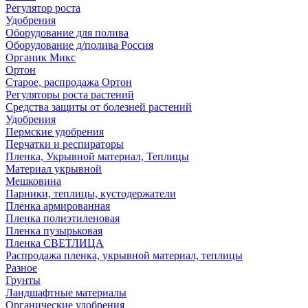
Регулятор роста
Удобрения
Оборудование для полива
Оборудование д/полива Россия
Органик Микс
Ортон
Старое, распродажа Ортон
Регуляторы роста растений
Средства защиты от болезней растений
Удобрения
Пермские удобрения
Перчатки и респираторы
Пленка, Укрывной материал, Теплицы
Материал укрывной
Мешковина
Парники, теплицы, кустодержатели
Пленка армированная
Пленка полиэтиленовая
Пленка пузырьковая
Пленка СВЕТЛИЦА
Распродажа пленка, укрывной материал, теплицы
Разное
Грунты
Ландшафтные материалы
Органические удобрения