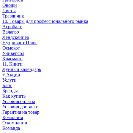
Овощи
Цветы
Травянчик
10. Товары для профессионального рынка
Агробалт
Валагро
Лендскейпер
Нутривант Плюс
Осмокот
Универсол
Класманн
11. Книги
Лунный календарь
Акции
Услуги
Блог
Бренды
Как купить
Условия оплаты
Условия доставки
Гарантия на товар
Компания
О компании
Команда