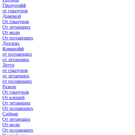
Грызунофф
от грызунов
Домовой
От грызунов
От летающих
От моли
От ползающих
Дохлокс
Комарофф
от ползающих
от летающих
Летто
от грызунов
от летающих
от ползающих
Разное
От грызунов
От клещей
От летающих
От ползающих
Сибиар
От летающих
От моли
От ползающих