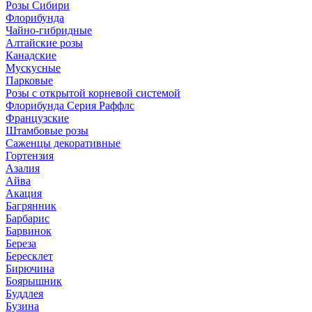
Розы Сибири
Флорибунда
Чайно-гибридные
Алтайские розы
Канадские
Мускусные
Парковые
Розы с открытой корневой системой
Флорибунда Серия Раффлс
Французские
Штамбовые розы
Саженцы декоративные
Гортензия
Азалия
Айва
Акация
Багрянник
Барбарис
Барвинок
Береза
Бересклет
Бирючина
Боярышник
Буддлея
Бузина