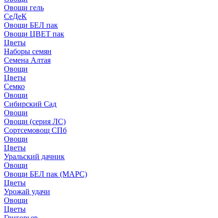
Овощи гель
СеДеК
Овощи БЕЛ пак
Овощи ЦВЕТ пак
Цветы
Наборы семян
Семена Алтая
Овощи
Цветы
Семко
Овощи
Сибирский Сад
Овощи
Овощи (серия ЛС)
Сортсемовощ СПб
Овощи
Цветы
Уральский дачник
Овощи
Овощи БЕЛ пак (МАРС)
Цветы
Урожай удачи
Овощи
Цветы
Григорьев