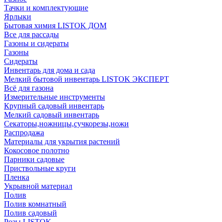
Тачки и комплектующие
Ярлыки
Бытовая химия LISTOK ДОМ
Все для рассады
Газоны и сидераты
Газоны
Сидераты
Инвентарь для дома и сада
Мелкий бытовой инвентарь LISTOK ЭКСПЕРТ
Всё для газона
Измерительные инструменты
Крупный садовый инвентарь
Мелкий садовый инвентарь
Секаторы,ножницы,сучкорезы,ножи
Распродажа
Материалы для укрытия растений
Кокосовое полотно
Парники садовые
Приствольные круги
Пленка
Укрывной материал
Полив
Полив комнатный
Полив садовый
Розы LISTOK