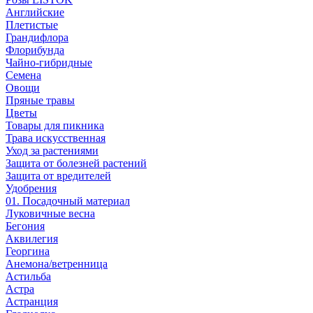
Английские
Плетистые
Грандифлора
Флорибунда
Чайно-гибридные
Семена
Овощи
Пряные травы
Цветы
Товары для пикника
Трава искусственная
Уход за растениями
Защита от болезней растений
Защита от вредителей
Удобрения
01. Посадочный материал
Луковичные весна
Бегония
Аквилегия
Георгина
Анемона/ветренница
Астильба
Астра
Астранция