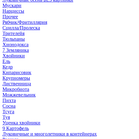
Мускари
Нарциссы
Прочее
Рябчик/Фритиллярия
Сцилла/Пролеска
Трителейя
Тюльпаны
Хионодокса
7 Земляника
Хвойники
Ель
Кедр
Кипарисовик
Крупномеры
Лиственница
Микробиота
Можжевельник
Пихта
Сосна
Тсуга
Туя
Уценка хвойники
9 Картофель
Луковичные и многолетники в контейнерах