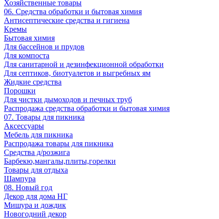
Хозяйственные товары
06. Средства обработки и бытовая химия
Антисептические средства и гигиена
Кремы
Бытовая химия
Для бассейнов и прудов
Для компоста
Для санитарной и дезинфекционной обработки
Для септиков, биотуалетов и выгребных ям
Жидкие средства
Порошки
Для чистки дымоходов и печных труб
Распродажа средства обработки и бытовая химия
07. Товары для пикника
Аксессуары
Мебель для пикника
Распродажа товары для пикника
Средства д/розжига
Барбекю,мангалы,плиты,горелки
Товары для отдыха
Шампура
08. Новый год
Декор для дома НГ
Мишура и дождик
Новогодний декор