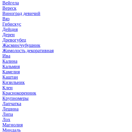
Вейгела
Вереск
Виноград девичий
Вяз
Гибискус
Дейция
Дерен
Древогубец
Жасмин/чубушник
Жимолость декоративная
Ива
Калина
Кальмия
Камелия
Каштан
Кизильник
Клен
Краснокоренник
Крупномеры
Лапчатка
Лещина
Липа
Лох
Магнолия
Миндаль