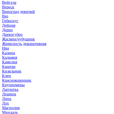
Вейгела
Вереск
Виноград девичий
Вяз
Гибискус
Дейция
Дерен
Древогубец
Жасмин/чубушник
Жимолость декоративная
Ива
Калина
Кальмия
Камелия
Каштан
Кизильник
Клен
Краснокоренник
Крупномеры
Лапчатка
Лещина
Липа
Лох
Магнолия
Миндаль