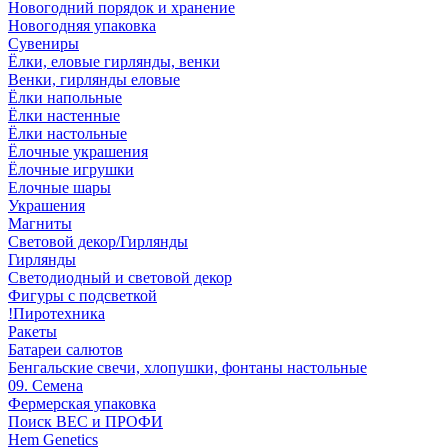
Новогодний порядок и хранение
Новогодняя упаковка
Сувениры
Ёлки, еловые гирлянды, венки
Венки, гирлянды еловые
Ёлки напольные
Ёлки настенные
Ёлки настольные
Ёлочные украшения
Ёлочные игрушки
Елочные шары
Украшения
Магниты
Световой декор/Гирлянды
Гирлянды
Светодиодный и световой декор
Фигуры с подсветкой
!Пиротехника
Ракеты
Батареи салютов
Бенгальские свечи, хлопушки, фонтаны настольные
09. Семена
Фермерская упаковка
Поиск ВЕС и ПРОФИ
Hem Genetics