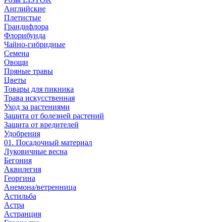
Английские
Плетистые
Грандифлора
Флорибунда
Чайно-гибридные
Семена
Овощи
Пряные травы
Цветы
Товары для пикника
Трава искусственная
Уход за растениями
Защита от болезней растений
Защита от вредителей
Удобрения
01. Посадочный материал
Луковичные весна
Бегония
Аквилегия
Георгина
Анемона/ветренница
Астильба
Астра
Астранция