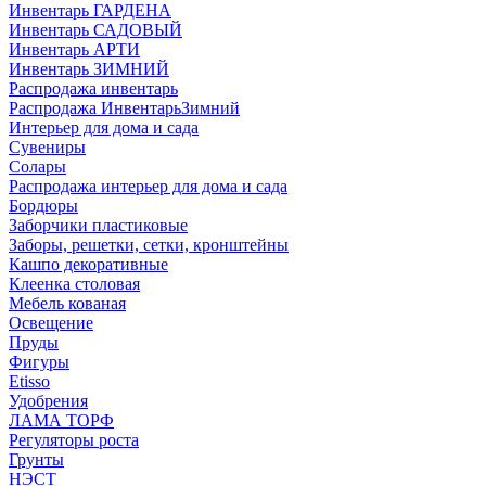
Инвентарь ГАРДЕНА
Инвентарь САДОВЫЙ
Инвентарь АРТИ
Инвентарь ЗИМНИЙ
Распродажа инвентарь
Распродажа ИнвентарьЗимний
Интерьер для дома и сада
Сувениры
Солары
Распродажа интерьер для дома и сада
Бордюры
Заборчики пластиковые
Заборы, решетки, сетки, кронштейны
Кашпо декоративные
Клеенка столовая
Мебель кованая
Освещение
Пруды
Фигуры
Etisso
Удобрения
ЛАМА ТОРФ
Регуляторы роста
Грунты
НЭСТ