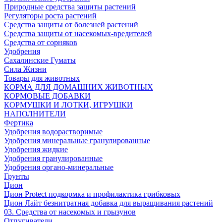
Природные средства защиты растений
Регуляторы роста растений
Средства защиты от болезней растений
Средства защиты от насекомых-вредителей
Средства от сорняков
Удобрения
Сахалинские Гуматы
Сила Жизни
Товары для животных
КОРМА ДЛЯ ДОМАШНИХ ЖИВОТНЫХ
КОРМОВЫЕ ДОБАВКИ
КОРМУШКИ И ЛОТКИ, ИГРУШКИ
НАПОЛНИТЕЛИ
Фертика
Удобрения водорастворимые
Удобрения минеральные гранулированные
Удобрения жидкие
Удобрения гранулированные
Удобрения органо-минеральные
Грунты
Цион
Цион Protect подкормка и профилактика грибковых
Цион Лайт безнитратная добавка для выращивания растений
03. Средства от насекомых и грызунов
Отпугиватели