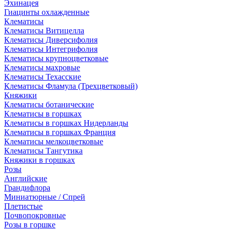
Эхинацея
Гиацинты охлажденные
Клематисы
Клематисы Витицелла
Клематисы Диверсифолия
Клематисы Интегрифолия
Клематисы крупноцветковые
Клематисы махровые
Клематисы Техасские
Клематисы Фламула (Трехцветковый)
Княжики
Клематисы ботанические
Клематисы в горшках
Клематисы в горшках Нидерланды
Клематисы в горшках Франция
Клематисы мелкоцветковые
Клематисы Тангутика
Княжики в горшках
Розы
Английские
Грандифлора
Миниатюрные / Спрей
Плетистые
Почвопокровные
Розы в горшке