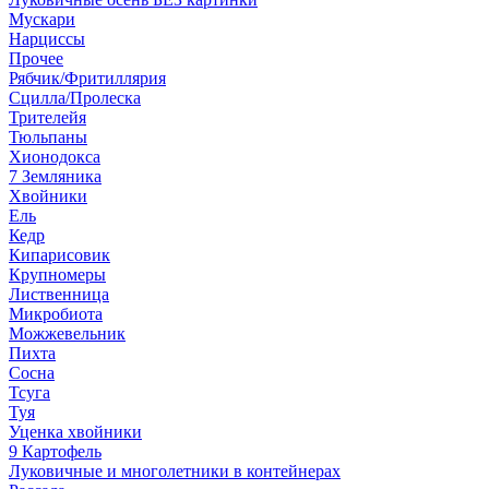
Мускари
Нарциссы
Прочее
Рябчик/Фритиллярия
Сцилла/Пролеска
Трителейя
Тюльпаны
Хионодокса
7 Земляника
Хвойники
Ель
Кедр
Кипарисовик
Крупномеры
Лиственница
Микробиота
Можжевельник
Пихта
Сосна
Тсуга
Туя
Уценка хвойники
9 Картофель
Луковичные и многолетники в контейнерах