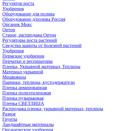
Регулятор роста
Удобрения
Оборудование для полива
Оборудование д/полива Россия
Органик Микс
Ортон
Старое, распродажа Ортон
Регуляторы роста растений
Средства защиты от болезней растений
Удобрения
Пермские удобрения
Перчатки и респираторы
Пленка, Укрывной материал, Теплицы
Материал укрывной
Мешковина
Парники, теплицы, кустодержатели
Пленка армированная
Пленка полиэтиленовая
Пленка пузырьковая
Пленка СВЕТЛИЦА
Распродажа пленка, укрывной материал, теплицы
Разное
Грунты
Ландшафтные материалы
Органические удобрения