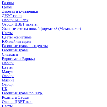
Газоны
Грибы
Деревья и кустарники
ДУЭТ серия
Овощи БЕЛ пак
Овощи ЦВЕТ пакеты
Удачные семена новый формат х3 (Метал.пакет)
Цветы
Цветы комнатные
Юбилейная серия
Газонные травы и сидераты
Газонные травы
Сидераты
Евросемена Барнаул
Овощи
Цветы
Манул
Овощи
Мязина
Овощи
НК
Газонные травы по 30гр.
Кольчуга Овощи
Овощи ЦВЕТ пак.
Цветы