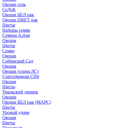
Овощи гель
СеДеК
Овощи БЕЛ пак
Овощи ЦВЕТ пак
Цветы
Наборы семян
Семена Алтая
Овощи
Цветы
Семко
Овощи
Сибирский Сад
Овощи
Овощи (серия ЛС)
Сортсемовощ СПб
Овощи
Цветы
Уральский дачник
Овощи
Овощи БЕЛ пак (МАРС)
Цветы
Урожай удачи
Овощи
Цветы
Григорьев