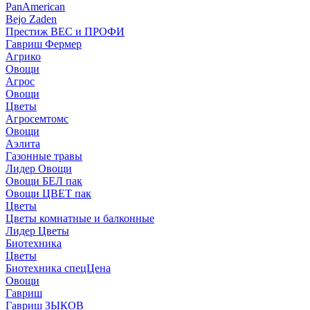
PanAmerican
Bejo Zaden
Престиж ВЕС и ПРОФИ
Гавриш Фермер
Агрико
Овощи
Агрос
Овощи
Цветы
Агросемтомс
Овощи
Аэлита
Газонные травы
Лидер Овощи
Овощи БЕЛ пак
Овощи ЦВЕТ пак
Цветы
Цветы комнатные и балконные
Лидер Цветы
Биотехника
Цветы
Биотехника спецЦена
Овощи
Гавриш
Гавриш ЗЫКОВ