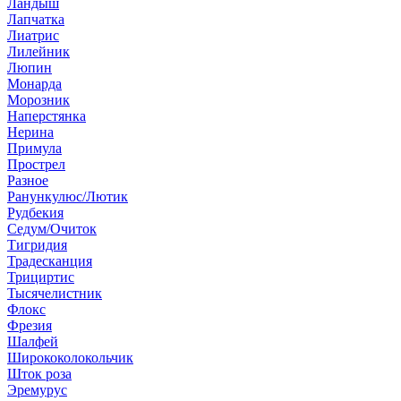
Ландыш
Лапчатка
Лиатрис
Лилейник
Люпин
Монарда
Морозник
Наперстянка
Нерина
Примула
Прострел
Разное
Ранункулюс/Лютик
Рудбекия
Седум/Очиток
Тигридия
Традесканция
Трициртис
Тысячелистник
Флокс
Фрезия
Шалфей
Ширококолокольчик
Шток роза
Эремурус