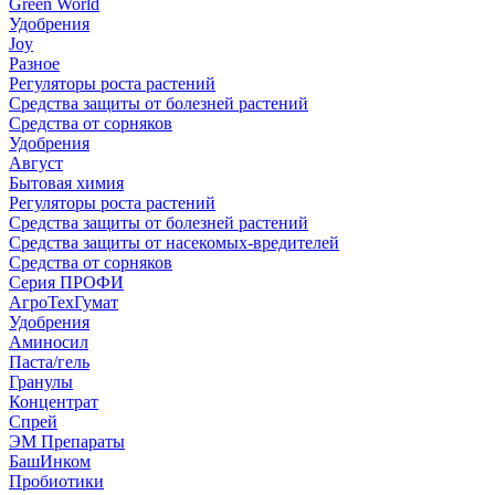
Green World
Удобрения
Joy
Разное
Регуляторы роста растений
Средства защиты от болезней растений
Средства от сорняков
Удобрения
Август
Бытовая химия
Регуляторы роста растений
Средства защиты от болезней растений
Средства защиты от насекомых-вредителей
Средства от сорняков
Серия ПРОФИ
АгроТехГумат
Удобрения
Аминосил
Паста/гель
Гранулы
Концентрат
Спрей
ЭМ Препараты
БашИнком
Пробиотики