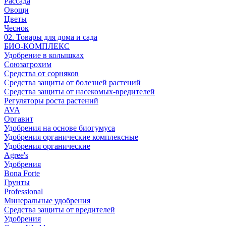
Рассада
Овощи
Цветы
Чеснок
02. Товары для дома и сада
БИО-КОМПЛЕКС
Удобрение в колышках
Союзагрохим
Средства от сорняков
Средства защиты от болезней растений
Средства защиты от насекомых-вредителей
Регуляторы роста растений
AVA
Оргавит
Удобрения на основе биогумуса
Удобрения органические комплексные
Удобрения органические
Agree's
Удобрения
Bona Forte
Грунты
Professional
Минеральные удобрения
Средства защиты от вредителей
Удобрения