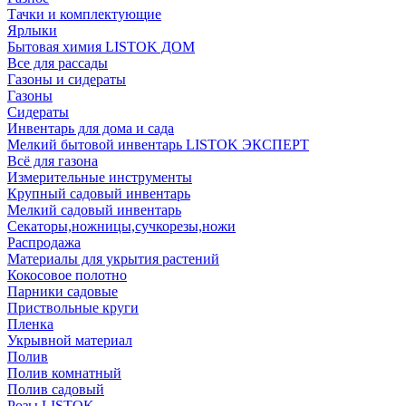
Тачки и комплектующие
Ярлыки
Бытовая химия LISTOK ДОМ
Все для рассады
Газоны и сидераты
Газоны
Сидераты
Инвентарь для дома и сада
Мелкий бытовой инвентарь LISTOK ЭКСПЕРТ
Всё для газона
Измерительные инструменты
Крупный садовый инвентарь
Мелкий садовый инвентарь
Секаторы,ножницы,сучкорезы,ножи
Распродажа
Материалы для укрытия растений
Кокосовое полотно
Парники садовые
Приствольные круги
Пленка
Укрывной материал
Полив
Полив комнатный
Полив садовый
Розы LISTOK