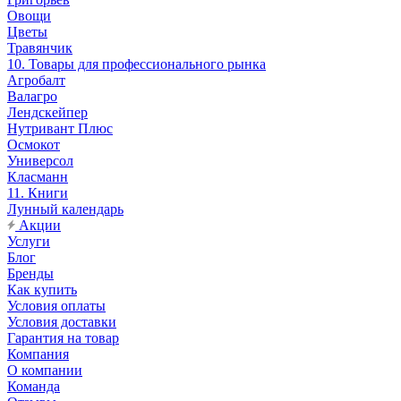
Овощи
Цветы
Травянчик
10. Товары для профессионального рынка
Агробалт
Валагро
Лендскейпер
Нутривант Плюс
Осмокот
Универсол
Класманн
11. Книги
Лунный календарь
Акции
Услуги
Блог
Бренды
Как купить
Условия оплаты
Условия доставки
Гарантия на товар
Компания
О компании
Команда