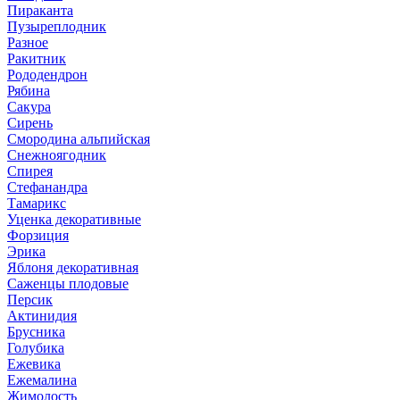
Пираканта
Пузыреплодник
Разное
Ракитник
Рододендрон
Рябина
Сакура
Сирень
Смородина альпийская
Снежноягодник
Спирея
Стефанандра
Тамарикс
Уценка декоративные
Форзиция
Эрика
Яблоня декоративная
Саженцы плодовые
Персик
Актинидия
Брусника
Голубика
Ежевика
Ежемалина
Жимолость