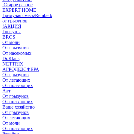
.Старое разное
EXPERT HOME
Гремучая смесь/Remberk
от грызунов
!АКЦИЯ
Грызуны
BROS
От моли
От грызунов
От насекомых
Dr.Klaus
NETTRIX
АГРОДЕЗСФЕРА
От грызунов
От летающих
От ползающих
Алт
От грызунов
От ползающих
Ваше хозяйство
От грызунов
От летающих
От моли
От ползающих
Ратобор