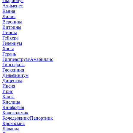
Гладиолус
Ахименес
Канна
Лилия
Вероника
Витрины
Пионы
Гейхера
Гелениум
Хоста
Герань
Гиппеаструм/Амариллис
Гипсофила
Глоксиния
Дельфиниум
Дицентра
Иксия
Ирис
Калла
Кислица
Книфофия
Колокольчик
Кочедыжник/Папортник
Крокосмия
Лаванда