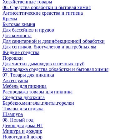
Хозяйственные товары
06. Средства обработки и бытовая химия
Антисептические средства и гигиена
Кремы
Бытовая химия
Для бассейнов и прудов
Для компоста
Для санитарной и дезинфекционной обработки
Для септиков, биотуалетов и выгребных ям
Жидкие средства
Порошки
Для чистки дымоходов и печных труб
Распродажа средства обработки и бытовая химия
07. Товары для пикника
Аксессуары
Мебель для пикника
Распродажа товары для пикника
Средства д/розжига
Барбекю,мангалы,плиты,горелки
Товары для отдыха
Шампура
08. Новый год
Декор для дома НГ
Мишура и дождик
Новогодний декор