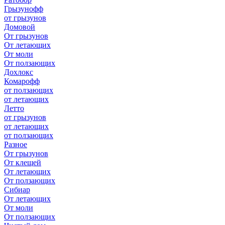
Грызунофф
от грызунов
Домовой
От грызунов
От летающих
От моли
От ползающих
Дохлокс
Комарофф
от ползающих
от летающих
Летто
от грызунов
от летающих
от ползающих
Разное
От грызунов
От клещей
От летающих
От ползающих
Сибиар
От летающих
От моли
От ползающих