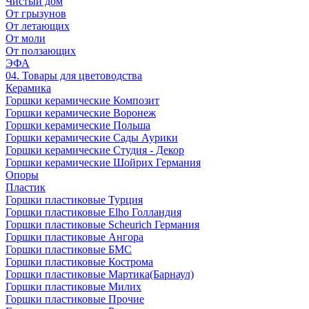
Чистый дом
От грызунов
От летающих
От моли
От ползающих
ЭФА
04. Товары для цветоводства
Керамика
Горшки керамические Композит
Горшки керамические Воронеж
Горшки керамические Польша
Горшки керамические Сады Аурики
Горшки керамические Студия - Декор
Горшки керамические Шойрих Германия
Опоры
Пластик
Горшки пластиковые Турция
Горшки пластиковые Elho Голландия
Горшки пластиковые Scheuriсh Германия
Горшки пластиковые Ангора
Горшки пластиковые БМС
Горшки пластиковые Кострома
Горшки пластиковые Мартика(Барнаул)
Горшки пластиковые Милих
Горшки пластиковые Прочие