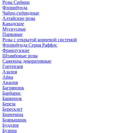
Розы Сибири
Флорибунда
Чайно-гибридные
Алтайские розы
Канадские
Мускусные
Парковые
Розы с открытой корневой системой
Флорибунда Серия Раффлс
Французские
Штамбовые розы
Саженцы декоративные
Гортензия
Азалия
Айва
Акация
Багрянник
Барбарис
Барвинок
Береза
Бересклет
Бирючина
Боярышник
Буддлея
Бузина