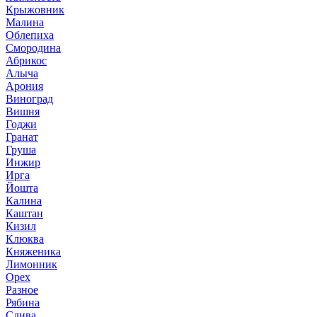
Крыжовник
Малина
Облепиха
Смородина
Абрикос
Алыча
Арония
Виноград
Вишня
Годжи
Гранат
Груша
Инжир
Ирга
Йошта
Калина
Каштан
Кизил
Клюква
Княженика
Лимонник
Орех
Разное
Рябина
Слива