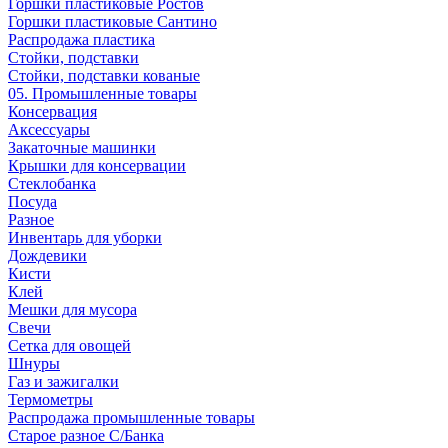
Горшки пластиковые Ростов
Горшки пластиковые Сантино
Распродажа пластика
Стойки, подставки
Стойки, подставки кованые
05. Промышленные товары
Консервация
Аксессуары
Закаточные машинки
Крышки для консервации
Стеклобанка
Посуда
Разное
Инвентарь для уборки
Дождевики
Кисти
Клей
Мешки для мусора
Свечи
Сетка для овощей
Шнуры
Газ и зажигалки
Термометры
Распродажа промышленные товары
Старое разное С/Банка