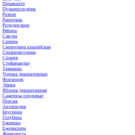
Пираканта
Пузыреплодник
Разное
Ракитник
Рододендрон
Рябина
Сакура
Сирень
Смородина альпийская
Снежноягодник
Спирея
Стефанандра
Тамарикс
Уценка декоративные
Форзиция
Эрика
Яблоня декоративная
Саженцы плодовые
Персик
Актинидия
Брусника
Голубика
Ежевика
Ежемалина
Жимолость