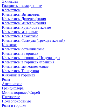
Эхинацея
Гиацинты охлажденные
Клематисы
Клематисы Витицелла
Клематисы Диверсифолия
Клематисы Интегрифолия
Клематисы крупноцветковые
Клематисы махровые
Клематисы Техасские
Клематисы Фламула (Трехцветковый)
Княжики
Клематисы ботанические
Клематисы в горшках
Клематисы в горшках Нидерланды
Клематисы в горшках Франция
Клематисы мелкоцветковые
Клематисы Тангутика
Княжики в горшках
Розы
Английские
Грандифлора
Миниатюрные / Спрей
Плетистые
Почвопокровные
Розы в горшке