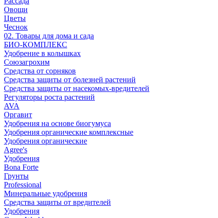
Рассада
Овощи
Цветы
Чеснок
02. Товары для дома и сада
БИО-КОМПЛЕКС
Удобрение в колышках
Союзагрохим
Средства от сорняков
Средства защиты от болезней растений
Средства защиты от насекомых-вредителей
Регуляторы роста растений
AVA
Оргавит
Удобрения на основе биогумуса
Удобрения органические комплексные
Удобрения органические
Agree's
Удобрения
Bona Forte
Грунты
Professional
Минеральные удобрения
Средства защиты от вредителей
Удобрения