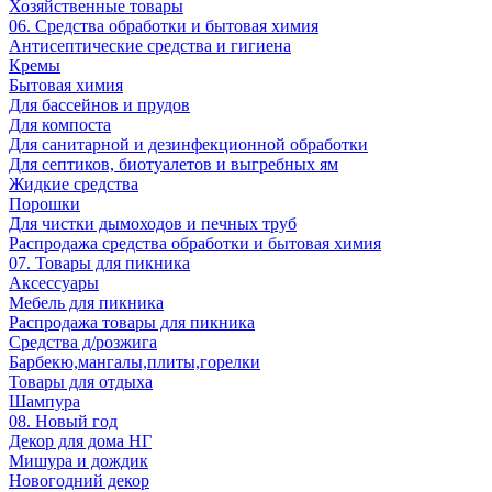
Хозяйственные товары
06. Средства обработки и бытовая химия
Антисептические средства и гигиена
Кремы
Бытовая химия
Для бассейнов и прудов
Для компоста
Для санитарной и дезинфекционной обработки
Для септиков, биотуалетов и выгребных ям
Жидкие средства
Порошки
Для чистки дымоходов и печных труб
Распродажа средства обработки и бытовая химия
07. Товары для пикника
Аксессуары
Мебель для пикника
Распродажа товары для пикника
Средства д/розжига
Барбекю,мангалы,плиты,горелки
Товары для отдыха
Шампура
08. Новый год
Декор для дома НГ
Мишура и дождик
Новогодний декор