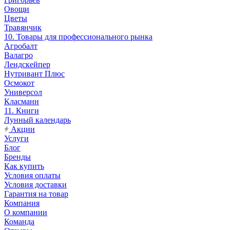
Овощи
Цветы
Травянчик
10. Товары для профессионального рынка
Агробалт
Валагро
Лендскейпер
Нутривант Плюс
Осмокот
Универсол
Класманн
11. Книги
Лунный календарь
Акции
Услуги
Блог
Бренды
Как купить
Условия оплаты
Условия доставки
Гарантия на товар
Компания
О компании
Команда