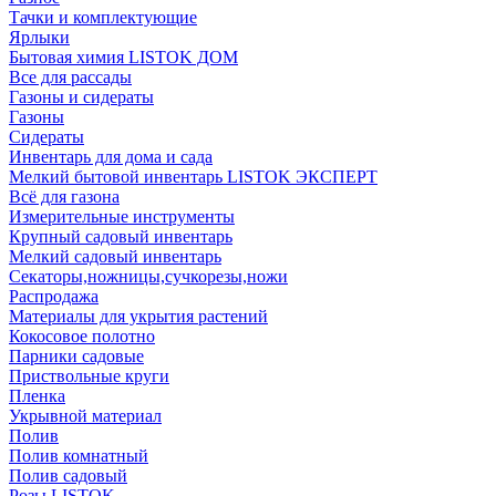
Тачки и комплектующие
Ярлыки
Бытовая химия LISTOK ДОМ
Все для рассады
Газоны и сидераты
Газоны
Сидераты
Инвентарь для дома и сада
Мелкий бытовой инвентарь LISTOK ЭКСПЕРТ
Всё для газона
Измерительные инструменты
Крупный садовый инвентарь
Мелкий садовый инвентарь
Секаторы,ножницы,сучкорезы,ножи
Распродажа
Материалы для укрытия растений
Кокосовое полотно
Парники садовые
Приствольные круги
Пленка
Укрывной материал
Полив
Полив комнатный
Полив садовый
Розы LISTOK