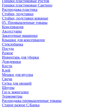
Горшки пластиковые Ростов
Горшки пластиковые Сантино
Распродажа пластика
Стойки, подставки
Стойки, подставки кованые
05. Промышленные товары
Консервация
Аксессуары
Закаточные машинки
Крышки для консервации
Стеклобанка
Посуда
Разное
Инвентарь для уборки
Дождевики
Кисти
Клей
Мешки для мусора
Свечи
Сетка для овощей
Шнуры
Газ и зажигалки
Термометры
Распродажа промышленные товары
Старое разное С/Банка