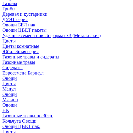
Газоны
Грибы
Деревья и кустарники
ДУЭТ серия
Овощи БЕЛ пак
Овощи ЦВЕТ пакеты
Удачные семена новый формат х3 (Метал.пакет)
Цветы
Цветы комнатные
Юбилейная серия
Газонные травы и сидераты
Газонные травы
Сидераты
Евросемена Барнаул
Овощи
Цветы
Манул
Овощи
Мязина
Овощи
НК
Газонные травы по 30гр.
Кольчуга Овощи
Овощи ЦВЕТ пак.
Цветы