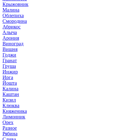
Крыжовник
Малина
Облепиха
Смородина
Абрикос
Алыча
Арония
Виноград
Вишня
Годжи
Гранат
Груша
Инжир
Ирга
Йошта
Калина
Каштан
Кизил
Клюква
Княженика
Лимонник
Орех
Разное
Рябина
Слива