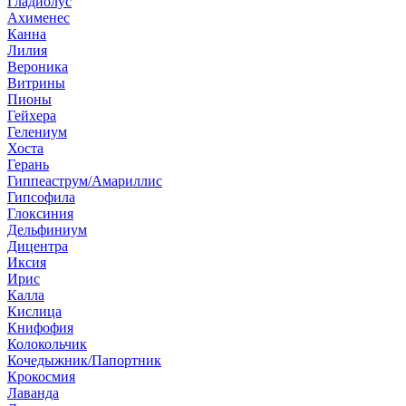
Гладиолус
Ахименес
Канна
Лилия
Вероника
Витрины
Пионы
Гейхера
Гелениум
Хоста
Герань
Гиппеаструм/Амариллис
Гипсофила
Глоксиния
Дельфиниум
Дицентра
Иксия
Ирис
Калла
Кислица
Книфофия
Колокольчик
Кочедыжник/Папортник
Крокосмия
Лаванда