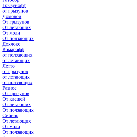
Грызунофф
от грызунов
Домовой
От грызунов
От летающих
От моли
От ползающих
Дохлокс
Комарофф
от ползающих
от летающих
Летто
от грызунов
от летающих
от ползающих
Разное
От грызунов
От клещей
От летающих
От ползающих
Сибиар
От летающих
От моли
От ползающих