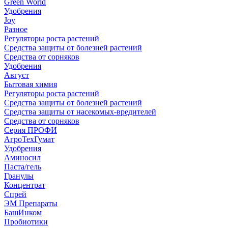
Green World
Удобрения
Joy
Разное
Регуляторы роста растений
Средства защиты от болезней растений
Средства от сорняков
Удобрения
Август
Бытовая химия
Регуляторы роста растений
Средства защиты от болезней растений
Средства защиты от насекомых-вредителей
Средства от сорняков
Серия ПРОФИ
АгроТехГумат
Удобрения
Аминосил
Паста/гель
Гранулы
Концентрат
Спрей
ЭМ Препараты
БашИнком
Пробиотики