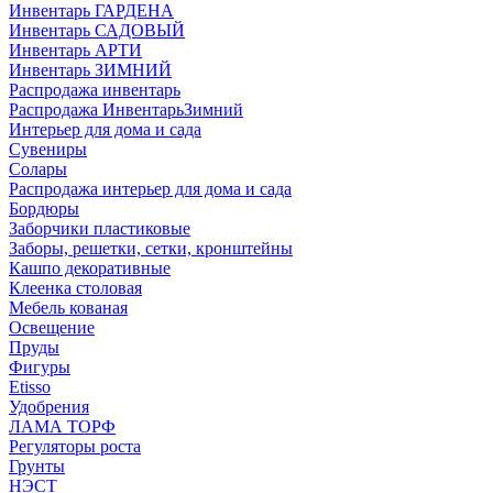
Инвентарь ГАРДЕНА
Инвентарь САДОВЫЙ
Инвентарь АРТИ
Инвентарь ЗИМНИЙ
Распродажа инвентарь
Распродажа ИнвентарьЗимний
Интерьер для дома и сада
Сувениры
Солары
Распродажа интерьер для дома и сада
Бордюры
Заборчики пластиковые
Заборы, решетки, сетки, кронштейны
Кашпо декоративные
Клеенка столовая
Мебель кованая
Освещение
Пруды
Фигуры
Etisso
Удобрения
ЛАМА ТОРФ
Регуляторы роста
Грунты
НЭСТ