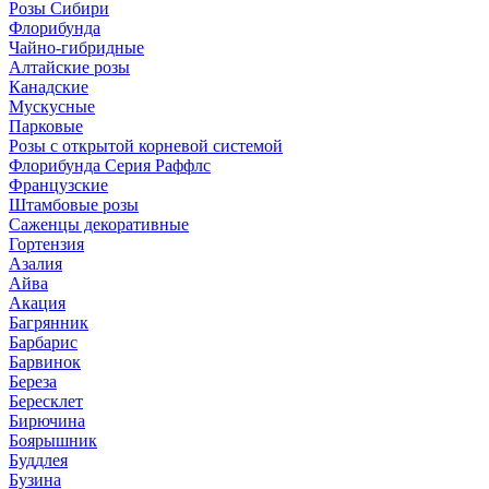
Розы Сибири
Флорибунда
Чайно-гибридные
Алтайские розы
Канадские
Мускусные
Парковые
Розы с открытой корневой системой
Флорибунда Серия Раффлс
Французские
Штамбовые розы
Саженцы декоративные
Гортензия
Азалия
Айва
Акация
Багрянник
Барбарис
Барвинок
Береза
Бересклет
Бирючина
Боярышник
Буддлея
Бузина