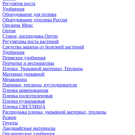
Регулятор роста
Удобрения
Оборудование для полива
Оборудование д/полива Россия
Органик Микс
Ортон
Старое, распродажа Ортон
Регуляторы роста растений
Средства защиты от болезней растений
Удобрения
Пермские удобрения
Перчатки и респираторы
Пленка, Укрывной материал, Теплицы
Материал укрывной
Мешковина
Парники, теплицы, кустодержатели
Пленка армированная
Пленка полиэтиленовая
Пленка пузырьковая
Пленка СВЕТЛИЦА
Распродажа пленка, укрывной материал, теплицы
Разное
Грунты
Ландшафтные материалы
Органические удобрения