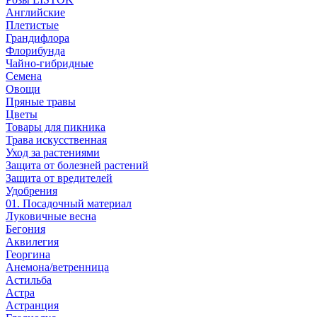
Английские
Плетистые
Грандифлора
Флорибунда
Чайно-гибридные
Семена
Овощи
Пряные травы
Цветы
Товары для пикника
Трава искусственная
Уход за растениями
Защита от болезней растений
Защита от вредителей
Удобрения
01. Посадочный материал
Луковичные весна
Бегония
Аквилегия
Георгина
Анемона/ветренница
Астильба
Астра
Астранция