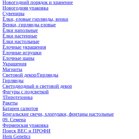
Новогодний порядок и хранение
Новогодняя упаковка
Сувениры
Ёлки, еловые гирлянды, венки
Венки, гирлянды еловые
Ёлки напольные
Ёлки настенные
Ёлки настольные
Ёлочные украшения
Ёлочные игрушки
Елочные шары
Украшения
Магниты
Световой декор/Гирлянды
Гирлянды
Светодиодный и световой декор
Фигуры с подсветкой
!Пиротехника
Ракеты
Батареи салютов
Бенгальские свечи, хлопушки, фонтаны настольные
09. Семена
Фермерская упаковка
Поиск ВЕС и ПРОФИ
Hem Genetics