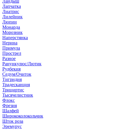
Ландыш
Лапчатка
Лиатрис
Лилейник
Люпин
Монарда
Морозник
Наперстянка
Нерина
Примула
Прострел
Разное
Ранункулюс/Лютик
Рудбекия
Седум/Очиток
Тигридия
Традесканция
Трициртис
Тысячелистник
Флокс
Фрезия
Шалфей
Ширококолокольчик
Шток роза
Эремурус