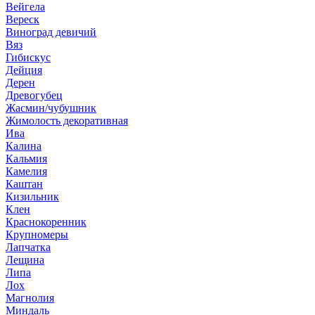
Вейгела
Вереск
Виноград девичий
Вяз
Гибискус
Дейция
Дерен
Древогубец
Жасмин/чубушник
Жимолость декоративная
Ива
Калина
Кальмия
Камелия
Каштан
Кизильник
Клен
Краснокоренник
Крупномеры
Лапчатка
Лещина
Липа
Лох
Магнолия
Миндаль