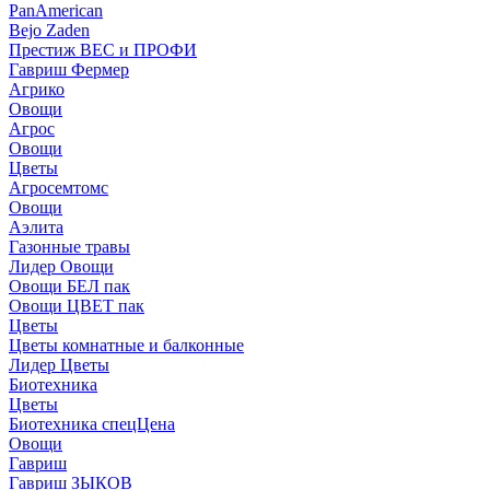
PanAmerican
Bejo Zaden
Престиж ВЕС и ПРОФИ
Гавриш Фермер
Агрико
Овощи
Агрос
Овощи
Цветы
Агросемтомс
Овощи
Аэлита
Газонные травы
Лидер Овощи
Овощи БЕЛ пак
Овощи ЦВЕТ пак
Цветы
Цветы комнатные и балконные
Лидер Цветы
Биотехника
Цветы
Биотехника спецЦена
Овощи
Гавриш
Гавриш ЗЫКОВ