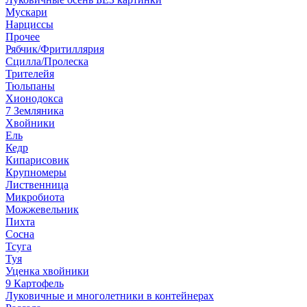
Мускари
Нарциссы
Прочее
Рябчик/Фритиллярия
Сцилла/Пролеска
Трителейя
Тюльпаны
Хионодокса
7 Земляника
Хвойники
Ель
Кедр
Кипарисовик
Крупномеры
Лиственница
Микробиота
Можжевельник
Пихта
Сосна
Тсуга
Туя
Уценка хвойники
9 Картофель
Луковичные и многолетники в контейнерах