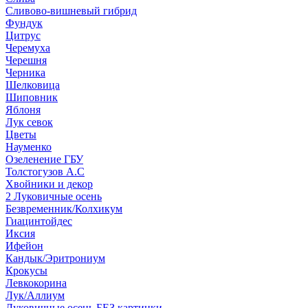
Сливово-вишневый гибрид
Фундук
Цитрус
Черемуха
Черешня
Черника
Шелковица
Шиповник
Яблоня
Лук севок
Цветы
Науменко
Озеленение ГБУ
Толстогузов А.С
Хвойники и декор
2 Луковичные осень
Безвременник/Колхикум
Гиацинтойдес
Иксия
Ифейон
Кандык/Эритрониум
Крокусы
Левкокорина
Лук/Аллиум
Луковичные осень БЕЗ картинки