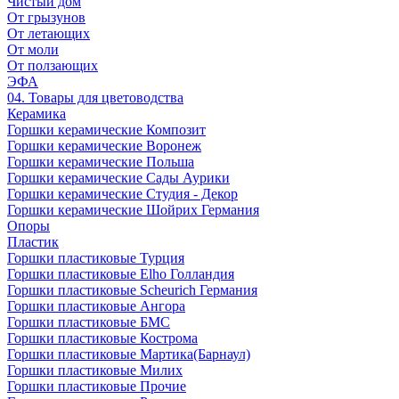
Чистый дом
От грызунов
От летающих
От моли
От ползающих
ЭФА
04. Товары для цветоводства
Керамика
Горшки керамические Композит
Горшки керамические Воронеж
Горшки керамические Польша
Горшки керамические Сады Аурики
Горшки керамические Студия - Декор
Горшки керамические Шойрих Германия
Опоры
Пластик
Горшки пластиковые Турция
Горшки пластиковые Elho Голландия
Горшки пластиковые Scheuriсh Германия
Горшки пластиковые Ангора
Горшки пластиковые БМС
Горшки пластиковые Кострома
Горшки пластиковые Мартика(Барнаул)
Горшки пластиковые Милих
Горшки пластиковые Прочие