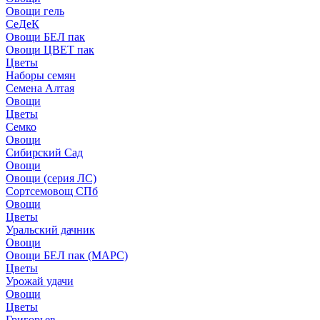
Овощи гель
СеДеК
Овощи БЕЛ пак
Овощи ЦВЕТ пак
Цветы
Наборы семян
Семена Алтая
Овощи
Цветы
Семко
Овощи
Сибирский Сад
Овощи
Овощи (серия ЛС)
Сортсемовощ СПб
Овощи
Цветы
Уральский дачник
Овощи
Овощи БЕЛ пак (МАРС)
Цветы
Урожай удачи
Овощи
Цветы
Григорьев