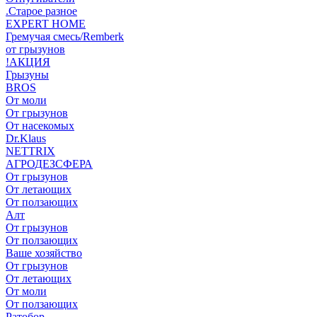
.Старое разное
EXPERT HOME
Гремучая смесь/Remberk
от грызунов
!АКЦИЯ
Грызуны
BROS
От моли
От грызунов
От насекомых
Dr.Klaus
NETTRIX
АГРОДЕЗСФЕРА
От грызунов
От летающих
От ползающих
Алт
От грызунов
От ползающих
Ваше хозяйство
От грызунов
От летающих
От моли
От ползающих
Ратобор