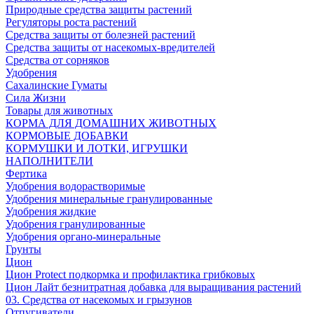
Природные средства защиты растений
Регуляторы роста растений
Средства защиты от болезней растений
Средства защиты от насекомых-вредителей
Средства от сорняков
Удобрения
Сахалинские Гуматы
Сила Жизни
Товары для животных
КОРМА ДЛЯ ДОМАШНИХ ЖИВОТНЫХ
КОРМОВЫЕ ДОБАВКИ
КОРМУШКИ И ЛОТКИ, ИГРУШКИ
НАПОЛНИТЕЛИ
Фертика
Удобрения водорастворимые
Удобрения минеральные гранулированные
Удобрения жидкие
Удобрения гранулированные
Удобрения органо-минеральные
Грунты
Цион
Цион Protect подкормка и профилактика грибковых
Цион Лайт безнитратная добавка для выращивания растений
03. Средства от насекомых и грызунов
Отпугиватели