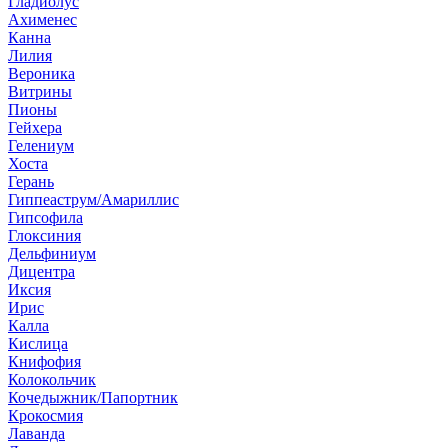
Гладиолус
Ахименес
Канна
Лилия
Вероника
Витрины
Пионы
Гейхера
Гелениум
Хоста
Герань
Гиппеаструм/Амариллис
Гипсофила
Глоксиния
Дельфиниум
Дицентра
Иксия
Ирис
Калла
Кислица
Книфофия
Колокольчик
Кочедыжник/Папортник
Крокосмия
Лаванда