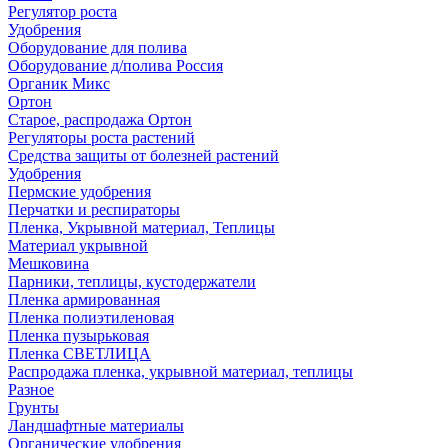
Регулятор роста
Удобрения
Оборудование для полива
Оборудование д/полива Россия
Органик Микс
Ортон
Старое, распродажа Ортон
Регуляторы роста растений
Средства защиты от болезней растений
Удобрения
Пермские удобрения
Перчатки и респираторы
Пленка, Укрывной материал, Теплицы
Материал укрывной
Мешковина
Парники, теплицы, кустодержатели
Пленка армированная
Пленка полиэтиленовая
Пленка пузырьковая
Пленка СВЕТЛИЦА
Распродажа пленка, укрывной материал, теплицы
Разное
Грунты
Ландшафтные материалы
Органические удобрения