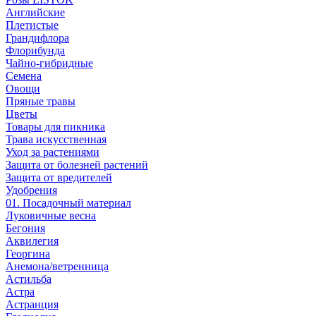
Английские
Плетистые
Грандифлора
Флорибунда
Чайно-гибридные
Семена
Овощи
Пряные травы
Цветы
Товары для пикника
Трава искусственная
Уход за растениями
Защита от болезней растений
Защита от вредителей
Удобрения
01. Посадочный материал
Луковичные весна
Бегония
Аквилегия
Георгина
Анемона/ветренница
Астильба
Астра
Астранция