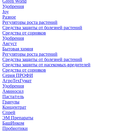
Green World
Удобрения
Joy
Разное
Регуляторы роста растений
Средства защиты от болезней растений
Средства от сорняков
Удобрения
Август
Бытовая химия
Регуляторы роста растений
Средства защиты от болезней растений
Средства защиты от насекомых-вредителей
Средства от сорняков
Серия ПРОФИ
АгроТехГумат
Удобрения
Аминосил
Паста/гель
Гранулы
Концентрат
Спрей
ЭМ Препараты
БашИнком
Пробиотики