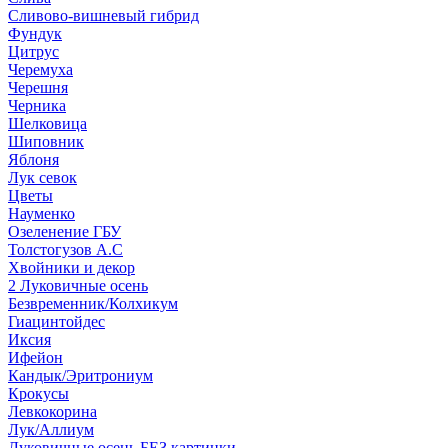
Сливово-вишневый гибрид
Фундук
Цитрус
Черемуха
Черешня
Черника
Шелковица
Шиповник
Яблоня
Лук севок
Цветы
Науменко
Озеленение ГБУ
Толстогузов А.С
Хвойники и декор
2 Луковичные осень
Безвременник/Колхикум
Гиацинтойдес
Иксия
Ифейон
Кандык/Эритрониум
Крокусы
Левкокорина
Лук/Аллиум
Луковичные осень БЕЗ картинки