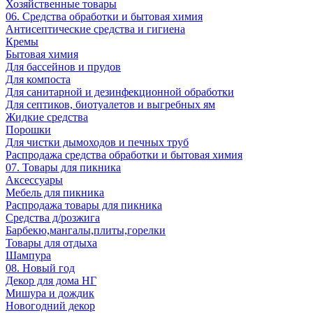
Хозяйственные товары
06. Средства обработки и бытовая химия
Антисептические средства и гигиена
Кремы
Бытовая химия
Для бассейнов и прудов
Для компоста
Для санитарной и дезинфекционной обработки
Для септиков, биотуалетов и выгребных ям
Жидкие средства
Порошки
Для чистки дымоходов и печных труб
Распродажа средства обработки и бытовая химия
07. Товары для пикника
Аксессуары
Мебель для пикника
Распродажа товары для пикника
Средства д/розжига
Барбекю,мангалы,плиты,горелки
Товары для отдыха
Шампура
08. Новый год
Декор для дома НГ
Мишура и дождик
Новогодний декор