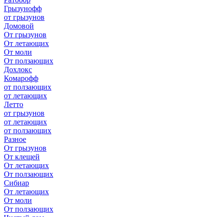
Грызунофф
от грызунов
Домовой
От грызунов
От летающих
От моли
От ползающих
Дохлокс
Комарофф
от ползающих
от летающих
Летто
от грызунов
от летающих
от ползающих
Разное
От грызунов
От клещей
От летающих
От ползающих
Сибиар
От летающих
От моли
От ползающих