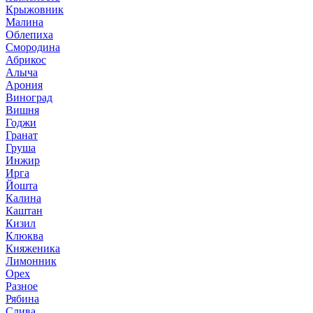
Крыжовник
Малина
Облепиха
Смородина
Абрикос
Алыча
Арония
Виноград
Вишня
Годжи
Гранат
Груша
Инжир
Ирга
Йошта
Калина
Каштан
Кизил
Клюква
Княженика
Лимонник
Орех
Разное
Рябина
Слива