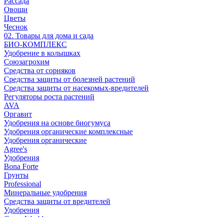
Рассада
Овощи
Цветы
Чеснок
02. Товары для дома и сада
БИО-КОМПЛЕКС
Удобрение в колышках
Союзагрохим
Средства от сорняков
Средства защиты от болезней растений
Средства защиты от насекомых-вредителей
Регуляторы роста растений
AVA
Оргавит
Удобрения на основе биогумуса
Удобрения органические комплексные
Удобрения органические
Agree's
Удобрения
Bona Forte
Грунты
Professional
Минеральные удобрения
Средства защиты от вредителей
Удобрения