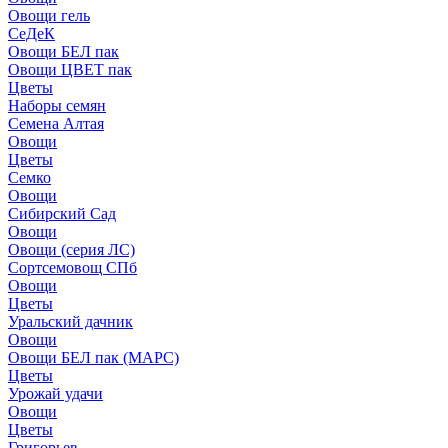
Овощи гель
СеДеК
Овощи БЕЛ пак
Овощи ЦВЕТ пак
Цветы
Наборы семян
Семена Алтая
Овощи
Цветы
Семко
Овощи
Сибирский Сад
Овощи
Овощи (серия ЛС)
Сортсемовощ СПб
Овощи
Цветы
Уральский дачник
Овощи
Овощи БЕЛ пак (МАРС)
Цветы
Урожай удачи
Овощи
Цветы
Григорьев