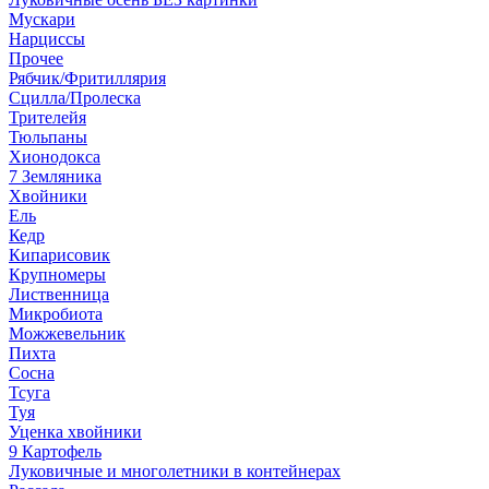
Мускари
Нарциссы
Прочее
Рябчик/Фритиллярия
Сцилла/Пролеска
Трителейя
Тюльпаны
Хионодокса
7 Земляника
Хвойники
Ель
Кедр
Кипарисовик
Крупномеры
Лиственница
Микробиота
Можжевельник
Пихта
Сосна
Тсуга
Туя
Уценка хвойники
9 Картофель
Луковичные и многолетники в контейнерах