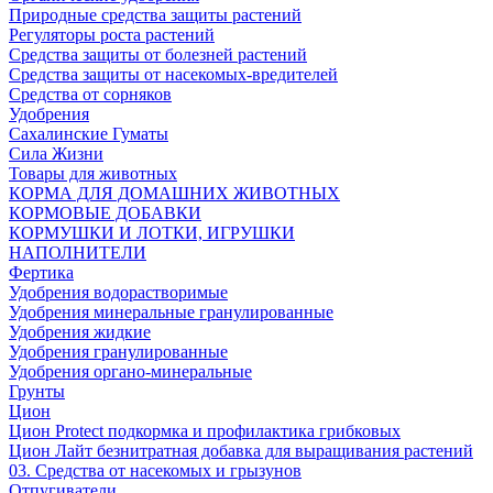
Природные средства защиты растений
Регуляторы роста растений
Средства защиты от болезней растений
Средства защиты от насекомых-вредителей
Средства от сорняков
Удобрения
Сахалинские Гуматы
Сила Жизни
Товары для животных
КОРМА ДЛЯ ДОМАШНИХ ЖИВОТНЫХ
КОРМОВЫЕ ДОБАВКИ
КОРМУШКИ И ЛОТКИ, ИГРУШКИ
НАПОЛНИТЕЛИ
Фертика
Удобрения водорастворимые
Удобрения минеральные гранулированные
Удобрения жидкие
Удобрения гранулированные
Удобрения органо-минеральные
Грунты
Цион
Цион Protect подкормка и профилактика грибковых
Цион Лайт безнитратная добавка для выращивания растений
03. Средства от насекомых и грызунов
Отпугиватели