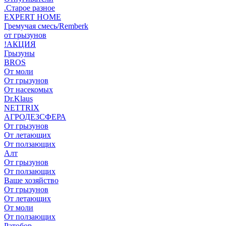
.Старое разное
EXPERT HOME
Гремучая смесь/Remberk
от грызунов
!АКЦИЯ
Грызуны
BROS
От моли
От грызунов
От насекомых
Dr.Klaus
NETTRIX
АГРОДЕЗСФЕРА
От грызунов
От летающих
От ползающих
Алт
От грызунов
От ползающих
Ваше хозяйство
От грызунов
От летающих
От моли
От ползающих
Ратобор