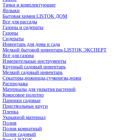
Тачки и комплектующие
Ярлыки
Бытовая химия LISTOK ДОМ
Все для рассады
Газоны и сидераты
Газоны
Сидераты
Инвентарь для дома и сада
Мелкий бытовой инвентарь LISTOK ЭКСПЕРТ
Всё для газона
Измерительные инструменты
Крупный садовый инвентарь
Мелкий садовый инвентарь
Секаторы,ножницы,сучкорезы,ножи
Распродажа
Материалы для укрытия растений
Кокосовое полотно
Парники садовые
Приствольные круги
Пленка
Укрывной материал
Полив
Полив комнатный
Полив садовый
Розы LISTOK