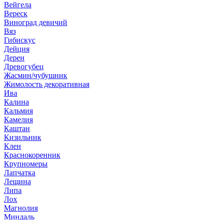
Вейгела
Вереск
Виноград девичий
Вяз
Гибискус
Дейция
Дерен
Древогубец
Жасмин/чубушник
Жимолость декоративная
Ива
Калина
Кальмия
Камелия
Каштан
Кизильник
Клен
Краснокоренник
Крупномеры
Лапчатка
Лещина
Липа
Лох
Магнолия
Миндаль