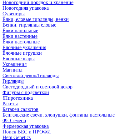
Новогодний порядок и хранение
Новогодняя упаковка
Сувениры
Ёлки, еловые гирлянды, венки
Венки, гирлянды еловые
Ёлки напольные
Ёлки настенные
Ёлки настольные
Ёлочные украшения
Ёлочные игрушки
Елочные шары
Украшения
Магниты
Световой декор/Гирлянды
Гирлянды
Светодиодный и световой декор
Фигуры с подсветкой
!Пиротехника
Ракеты
Батареи салютов
Бенгальские свечи, хлопушки, фонтаны настольные
09. Семена
Фермерская упаковка
Поиск ВЕС и ПРОФИ
Hem Genetics