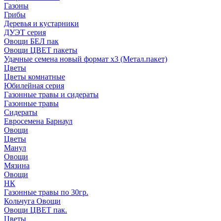
Газоны
Грибы
Деревья и кустарники
ДУЭТ серия
Овощи БЕЛ пак
Овощи ЦВЕТ пакеты
Удачные семена новый формат х3 (Метал.пакет)
Цветы
Цветы комнатные
Юбилейная серия
Газонные травы и сидераты
Газонные травы
Сидераты
Евросемена Барнаул
Овощи
Цветы
Манул
Овощи
Мязина
Овощи
НК
Газонные травы по 30гр.
Кольчуга Овощи
Овощи ЦВЕТ пак.
Цветы