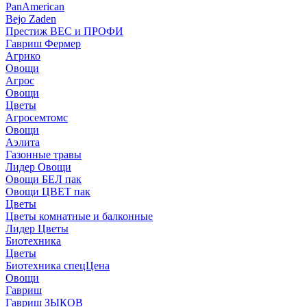
PanAmerican
Bejo Zaden
Престиж ВЕС и ПРОФИ
Гавриш Фермер
Агрико
Овощи
Агрос
Овощи
Цветы
Агросемтомс
Овощи
Аэлита
Газонные травы
Лидер Овощи
Овощи БЕЛ пак
Овощи ЦВЕТ пак
Цветы
Цветы комнатные и балконные
Лидер Цветы
Биотехника
Цветы
Биотехника спецЦена
Овощи
Гавриш
Гавриш ЗЫКОВ