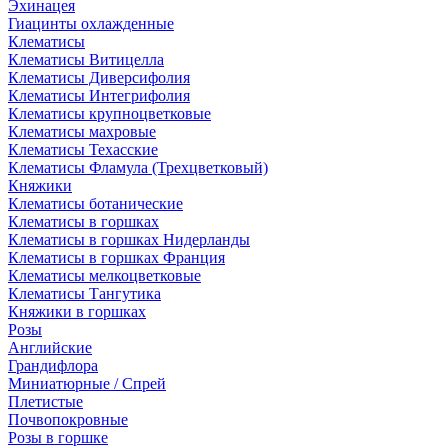
Эхинацея
Гиацинты охлажденные
Клематисы
Клематисы Витицелла
Клематисы Диверсифолия
Клематисы Интегрифолия
Клематисы крупноцветковые
Клематисы махровые
Клематисы Техасские
Клематисы Фламула (Трехцветковый)
Княжики
Клематисы ботанические
Клематисы в горшках
Клематисы в горшках Нидерланды
Клематисы в горшках Франция
Клематисы мелкоцветковые
Клематисы Тангутика
Княжики в горшках
Розы
Английские
Грандифлора
Миниатюрные / Спрей
Плетистые
Почвопокровные
Розы в горшке