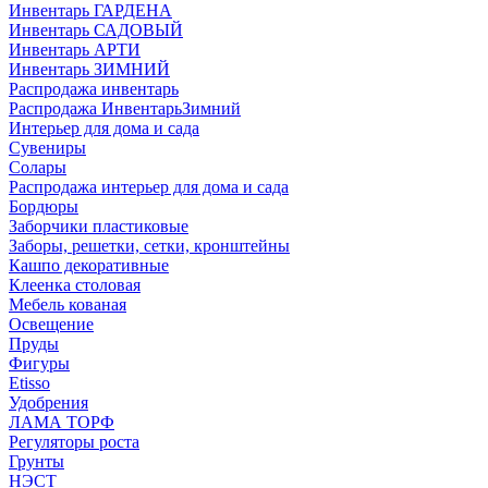
Инвентарь ГАРДЕНА
Инвентарь САДОВЫЙ
Инвентарь АРТИ
Инвентарь ЗИМНИЙ
Распродажа инвентарь
Распродажа ИнвентарьЗимний
Интерьер для дома и сада
Сувениры
Солары
Распродажа интерьер для дома и сада
Бордюры
Заборчики пластиковые
Заборы, решетки, сетки, кронштейны
Кашпо декоративные
Клеенка столовая
Мебель кованая
Освещение
Пруды
Фигуры
Etisso
Удобрения
ЛАМА ТОРФ
Регуляторы роста
Грунты
НЭСТ