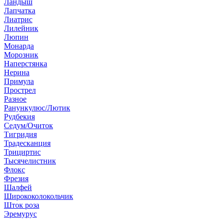
Ландыш
Лапчатка
Лиатрис
Лилейник
Люпин
Монарда
Морозник
Наперстянка
Нерина
Примула
Прострел
Разное
Ранункулюс/Лютик
Рудбекия
Седум/Очиток
Тигридия
Традесканция
Трициртис
Тысячелистник
Флокс
Фрезия
Шалфей
Ширококолокольчик
Шток роза
Эремурус