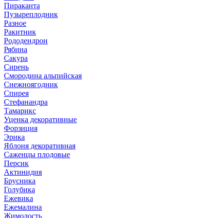
Пираканта
Пузыреплодник
Разное
Ракитник
Рододендрон
Рябина
Сакура
Сирень
Смородина альпийская
Снежноягодник
Спирея
Стефанандра
Тамарикс
Уценка декоративные
Форзиция
Эрика
Яблоня декоративная
Саженцы плодовые
Персик
Актинидия
Брусника
Голубика
Ежевика
Ежемалина
Жимолость