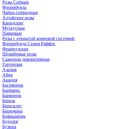
Розы Сибири
Флорибунда
Чайно-гибридные
Алтайские розы
Канадские
Мускусные
Парковые
Розы с открытой корневой системой
Флорибунда Серия Раффлс
Французские
Штамбовые розы
Саженцы декоративные
Гортензия
Азалия
Айва
Акация
Багрянник
Барбарис
Барвинок
Береза
Бересклет
Бирючина
Боярышник
Буддлея
Бузина