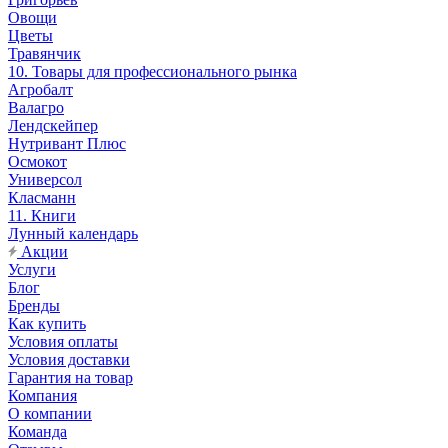
Овощи
Цветы
Травянчик
10. Товары для профессионального рынка
Агробалт
Валагро
Лендскейпер
Нутривант Плюс
Осмокот
Универсол
Класманн
11. Книги
Лунный календарь
Акции
Услуги
Блог
Бренды
Как купить
Условия оплаты
Условия доставки
Гарантия на товар
Компания
О компании
Команда