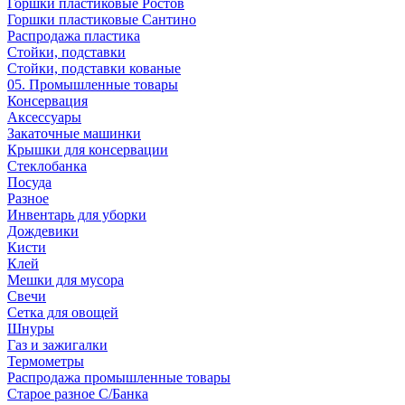
Горшки пластиковые Ростов
Горшки пластиковые Сантино
Распродажа пластика
Стойки, подставки
Стойки, подставки кованые
05. Промышленные товары
Консервация
Аксессуары
Закаточные машинки
Крышки для консервации
Стеклобанка
Посуда
Разное
Инвентарь для уборки
Дождевики
Кисти
Клей
Мешки для мусора
Свечи
Сетка для овощей
Шнуры
Газ и зажигалки
Термометры
Распродажа промышленные товары
Старое разное С/Банка