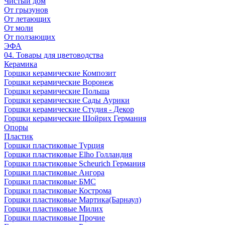
Чистый дом
От грызунов
От летающих
От моли
От ползающих
ЭФА
04. Товары для цветоводства
Керамика
Горшки керамические Композит
Горшки керамические Воронеж
Горшки керамические Польша
Горшки керамические Сады Аурики
Горшки керамические Студия - Декор
Горшки керамические Шойрих Германия
Опоры
Пластик
Горшки пластиковые Турция
Горшки пластиковые Elho Голландия
Горшки пластиковые Scheuriсh Германия
Горшки пластиковые Ангора
Горшки пластиковые БМС
Горшки пластиковые Кострома
Горшки пластиковые Мартика(Барнаул)
Горшки пластиковые Милих
Горшки пластиковые Прочие