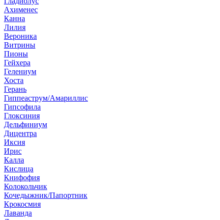
Гладиолус
Ахименес
Канна
Лилия
Вероника
Витрины
Пионы
Гейхера
Гелениум
Хоста
Герань
Гиппеаструм/Амариллис
Гипсофила
Глоксиния
Дельфиниум
Дицентра
Иксия
Ирис
Калла
Кислица
Книфофия
Колокольчик
Кочедыжник/Папортник
Крокосмия
Лаванда