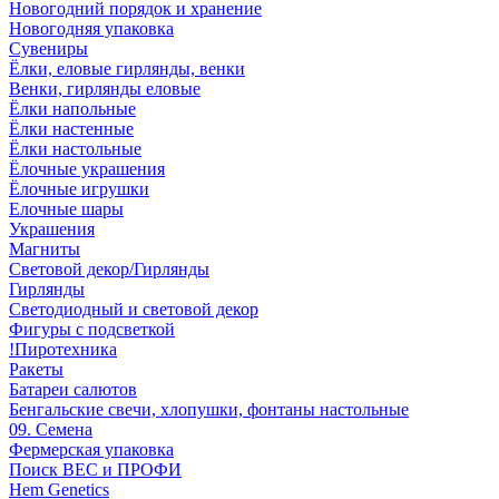
Новогодний порядок и хранение
Новогодняя упаковка
Сувениры
Ёлки, еловые гирлянды, венки
Венки, гирлянды еловые
Ёлки напольные
Ёлки настенные
Ёлки настольные
Ёлочные украшения
Ёлочные игрушки
Елочные шары
Украшения
Магниты
Световой декор/Гирлянды
Гирлянды
Светодиодный и световой декор
Фигуры с подсветкой
!Пиротехника
Ракеты
Батареи салютов
Бенгальские свечи, хлопушки, фонтаны настольные
09. Семена
Фермерская упаковка
Поиск ВЕС и ПРОФИ
Hem Genetics