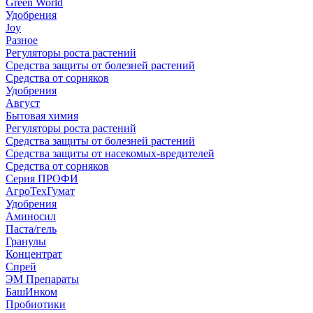
Green World
Удобрения
Joy
Разное
Регуляторы роста растений
Средства защиты от болезней растений
Средства от сорняков
Удобрения
Август
Бытовая химия
Регуляторы роста растений
Средства защиты от болезней растений
Средства защиты от насекомых-вредителей
Средства от сорняков
Серия ПРОФИ
АгроТехГумат
Удобрения
Аминосил
Паста/гель
Гранулы
Концентрат
Спрей
ЭМ Препараты
БашИнком
Пробиотики