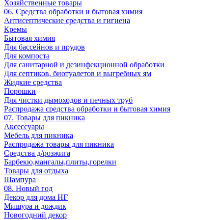
Хозяйственные товары
06. Средства обработки и бытовая химия
Антисептические средства и гигиена
Кремы
Бытовая химия
Для бассейнов и прудов
Для компоста
Для санитарной и дезинфекционной обработки
Для септиков, биотуалетов и выгребных ям
Жидкие средства
Порошки
Для чистки дымоходов и печных труб
Распродажа средства обработки и бытовая химия
07. Товары для пикника
Аксессуары
Мебель для пикника
Распродажа товары для пикника
Средства д/розжига
Барбекю,мангалы,плиты,горелки
Товары для отдыха
Шампура
08. Новый год
Декор для дома НГ
Мишура и дождик
Новогодний декор