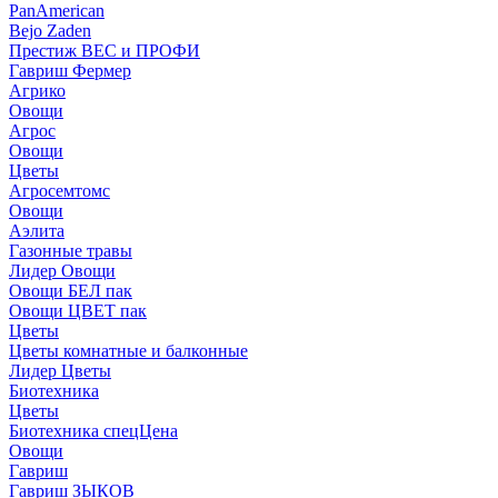
PanAmerican
Bejo Zaden
Престиж ВЕС и ПРОФИ
Гавриш Фермер
Агрико
Овощи
Агрос
Овощи
Цветы
Агросемтомс
Овощи
Аэлита
Газонные травы
Лидер Овощи
Овощи БЕЛ пак
Овощи ЦВЕТ пак
Цветы
Цветы комнатные и балконные
Лидер Цветы
Биотехника
Цветы
Биотехника спецЦена
Овощи
Гавриш
Гавриш ЗЫКОВ