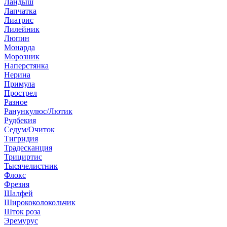
Ландыш
Лапчатка
Лиатрис
Лилейник
Люпин
Монарда
Морозник
Наперстянка
Нерина
Примула
Прострел
Разное
Ранункулюс/Лютик
Рудбекия
Седум/Очиток
Тигридия
Традесканция
Трициртис
Тысячелистник
Флокс
Фрезия
Шалфей
Ширококолокольчик
Шток роза
Эремурус