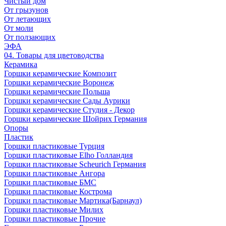
Чистый дом
От грызунов
От летающих
От моли
От ползающих
ЭФА
04. Товары для цветоводства
Керамика
Горшки керамические Композит
Горшки керамические Воронеж
Горшки керамические Польша
Горшки керамические Сады Аурики
Горшки керамические Студия - Декор
Горшки керамические Шойрих Германия
Опоры
Пластик
Горшки пластиковые Турция
Горшки пластиковые Elho Голландия
Горшки пластиковые Scheuriсh Германия
Горшки пластиковые Ангора
Горшки пластиковые БМС
Горшки пластиковые Кострома
Горшки пластиковые Мартика(Барнаул)
Горшки пластиковые Милих
Горшки пластиковые Прочие