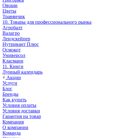
Овощи
Цветы
Травянчик
10. Товары для профессионального рынка
Агробалт
Валагро
Лендскейпер
Нутривант Плюс
Осмокот
Универсол
Класманн
11. Книги
Лунный календарь
Акции
Услуги
Блог
Бренды
Как купить
Условия оплаты
Условия доставки
Гарантия на товар
Компания
О компании
Команда