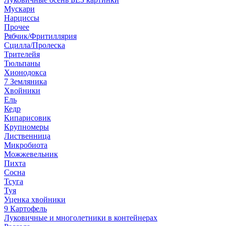
Мускари
Нарциссы
Прочее
Рябчик/Фритиллярия
Сцилла/Пролеска
Трителейя
Тюльпаны
Хионодокса
7 Земляника
Хвойники
Ель
Кедр
Кипарисовик
Крупномеры
Лиственница
Микробиота
Можжевельник
Пихта
Сосна
Тсуга
Туя
Уценка хвойники
9 Картофель
Луковичные и многолетники в контейнерах