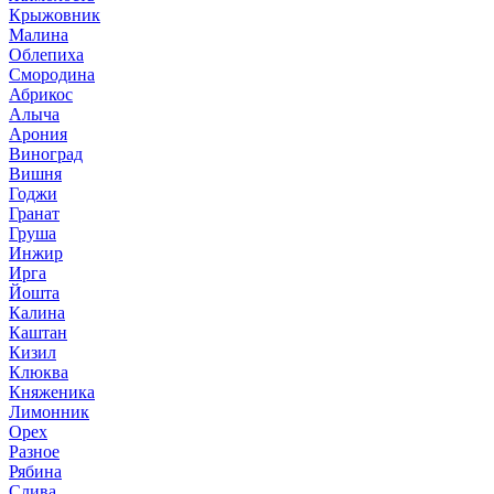
Крыжовник
Малина
Облепиха
Смородина
Абрикос
Алыча
Арония
Виноград
Вишня
Годжи
Гранат
Груша
Инжир
Ирга
Йошта
Калина
Каштан
Кизил
Клюква
Княженика
Лимонник
Орех
Разное
Рябина
Слива