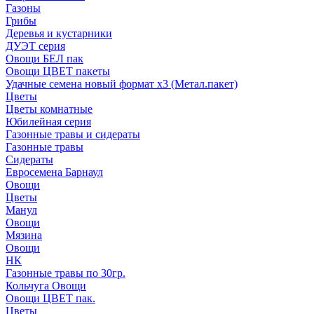
Газоны
Грибы
Деревья и кустарники
ДУЭТ серия
Овощи БЕЛ пак
Овощи ЦВЕТ пакеты
Удачные семена новый формат х3 (Метал.пакет)
Цветы
Цветы комнатные
Юбилейная серия
Газонные травы и сидераты
Газонные травы
Сидераты
Евросемена Барнаул
Овощи
Цветы
Манул
Овощи
Мязина
Овощи
НК
Газонные травы по 30гр.
Кольчуга Овощи
Овощи ЦВЕТ пак.
Цветы