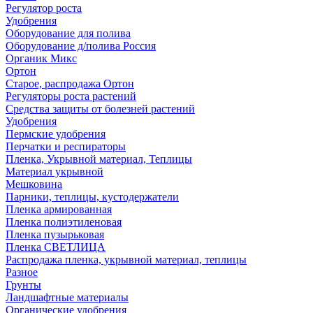
Регулятор роста
Удобрения
Оборудование для полива
Оборудование д/полива Россия
Органик Микс
Ортон
Старое, распродажа Ортон
Регуляторы роста растений
Средства защиты от болезней растений
Удобрения
Пермские удобрения
Перчатки и респираторы
Пленка, Укрывной материал, Теплицы
Материал укрывной
Мешковина
Парники, теплицы, кустодержатели
Пленка армированная
Пленка полиэтиленовая
Пленка пузырьковая
Пленка СВЕТЛИЦА
Распродажа пленка, укрывной материал, теплицы
Разное
Грунты
Ландшафтные материалы
Органические удобрения