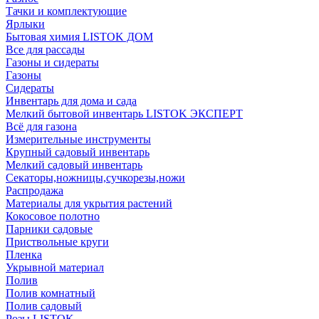
Тачки и комплектующие
Ярлыки
Бытовая химия LISTOK ДОМ
Все для рассады
Газоны и сидераты
Газоны
Сидераты
Инвентарь для дома и сада
Мелкий бытовой инвентарь LISTOK ЭКСПЕРТ
Всё для газона
Измерительные инструменты
Крупный садовый инвентарь
Мелкий садовый инвентарь
Секаторы,ножницы,сучкорезы,ножи
Распродажа
Материалы для укрытия растений
Кокосовое полотно
Парники садовые
Приствольные круги
Пленка
Укрывной материал
Полив
Полив комнатный
Полив садовый
Розы LISTOK