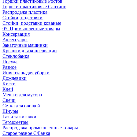
Горшки пластиковые Ростов
Горшки пластиковые Сантино
Распродажа пластика
Стойки, подставки
Стойки, подставки кованые
05. Промышленные товары
Консервация
Аксессуары
Закаточные машинки
Крышки для консервации
Стеклобанка
Посуда
Разное
Инвентарь для уборки
Дождевики
Кисти
Клей
Мешки для мусора
Свечи
Сетка для овощей
Шнуры
Газ и зажигалки
Термометры
Распродажа промышленные товары
Старое разное С/Банка