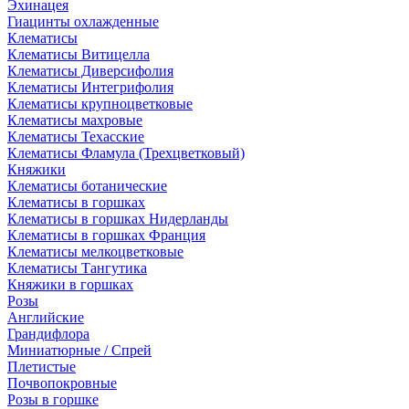
Эхинацея
Гиацинты охлажденные
Клематисы
Клематисы Витицелла
Клематисы Диверсифолия
Клематисы Интегрифолия
Клематисы крупноцветковые
Клематисы махровые
Клематисы Техасские
Клематисы Фламула (Трехцветковый)
Княжики
Клематисы ботанические
Клематисы в горшках
Клематисы в горшках Нидерланды
Клематисы в горшках Франция
Клематисы мелкоцветковые
Клематисы Тангутика
Княжики в горшках
Розы
Английские
Грандифлора
Миниатюрные / Спрей
Плетистые
Почвопокровные
Розы в горшке