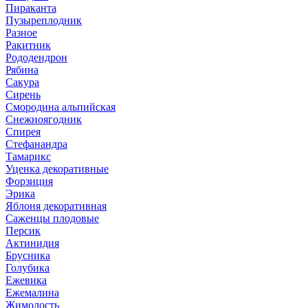
Пираканта
Пузыреплодник
Разное
Ракитник
Рододендрон
Рябина
Сакура
Сирень
Смородина альпийская
Снежноягодник
Спирея
Стефанандра
Тамарикс
Уценка декоративные
Форзиция
Эрика
Яблоня декоративная
Саженцы плодовые
Персик
Актинидия
Брусника
Голубика
Ежевика
Ежемалина
Жимолость