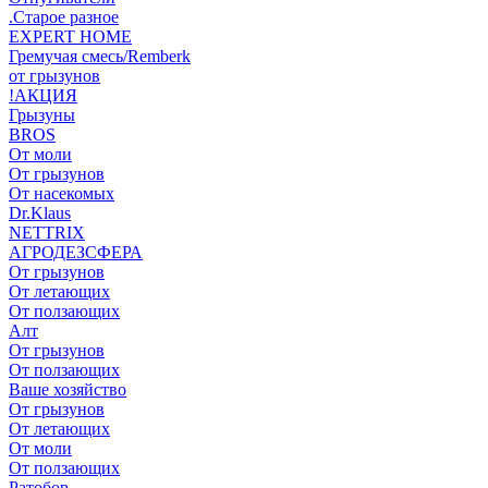
.Старое разное
EXPERT HOME
Гремучая смесь/Remberk
от грызунов
!АКЦИЯ
Грызуны
BROS
От моли
От грызунов
От насекомых
Dr.Klaus
NETTRIX
АГРОДЕЗСФЕРА
От грызунов
От летающих
От ползающих
Алт
От грызунов
От ползающих
Ваше хозяйство
От грызунов
От летающих
От моли
От ползающих
Ратобор