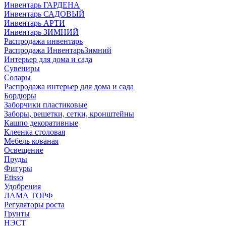
Инвентарь ГАРДЕНА
Инвентарь САДОВЫЙ
Инвентарь АРТИ
Инвентарь ЗИМНИЙ
Распродажа инвентарь
Распродажа ИнвентарьЗимний
Интерьер для дома и сада
Сувениры
Солары
Распродажа интерьер для дома и сада
Бордюры
Заборчики пластиковые
Заборы, решетки, сетки, кронштейны
Кашпо декоративные
Клеенка столовая
Мебель кованая
Освещение
Пруды
Фигуры
Etisso
Удобрения
ЛАМА ТОРФ
Регуляторы роста
Грунты
НЭСТ