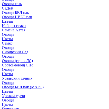
Овощи гель
СеДеК
Овощи БЕЛ пак
Овощи ЦВЕТ пак
Цветы
Наборы семян
Семена Алтая
Овощи
Цветы
Семко
Овощи
Сибирский Сад
Овощи
Овощи (серия ЛС)
Сортсемовощ СПб
Овощи
Цветы
Уральский дачник
Овощи
Овощи БЕЛ пак (МАРС)
Цветы
Урожай удачи
Овощи
Цветы
Григорьев