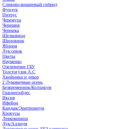
Сливово-вишневый гибрид
Фундук
Цитрус
Черемуха
Черешня
Черника
Шелковица
Шиповник
Яблоня
Лук севок
Цветы
Науменко
Озеленение ГБУ
Толстогузов А.С
Хвойники и декор
2 Луковичные осень
Безвременник/Колхикум
Гиацинтойдес
Иксия
Ифейон
Кандык/Эритрониум
Крокусы
Левкокорина
Лук/Аллиум
Луковичные осень БЕЗ картинки