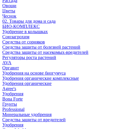
Рассада
Овощи
Цветы
Чеснок
02. Товары для дома и сада
БИО-КОМПЛЕКС
Удобрение в колышках
Союзагрохим
Средства от сорняков
Средства защиты от болезней растений
Средства защиты от насекомых-вредителей
Регуляторы роста растений
AVA
Оргавит
Удобрения на основе биогумуса
Удобрения органические комплексные
Удобрения органические
Agree's
Удобрения
Bona Forte
Грунты
Professional
Минеральные удобрения
Средства защиты от вредителей
Удобрения