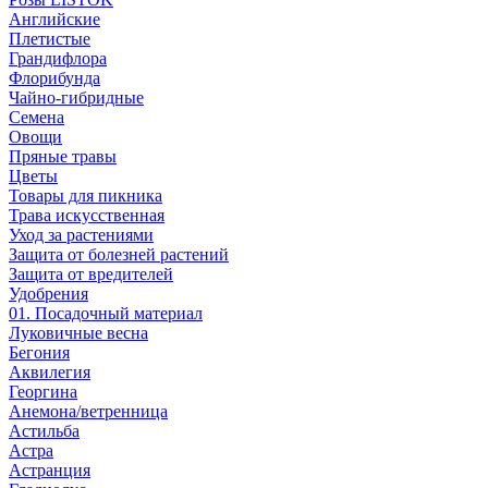
Английские
Плетистые
Грандифлора
Флорибунда
Чайно-гибридные
Семена
Овощи
Пряные травы
Цветы
Товары для пикника
Трава искусственная
Уход за растениями
Защита от болезней растений
Защита от вредителей
Удобрения
01. Посадочный материал
Луковичные весна
Бегония
Аквилегия
Георгина
Анемона/ветренница
Астильба
Астра
Астранция