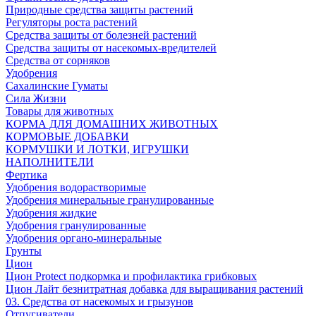
Природные средства защиты растений
Регуляторы роста растений
Средства защиты от болезней растений
Средства защиты от насекомых-вредителей
Средства от сорняков
Удобрения
Сахалинские Гуматы
Сила Жизни
Товары для животных
КОРМА ДЛЯ ДОМАШНИХ ЖИВОТНЫХ
КОРМОВЫЕ ДОБАВКИ
КОРМУШКИ И ЛОТКИ, ИГРУШКИ
НАПОЛНИТЕЛИ
Фертика
Удобрения водорастворимые
Удобрения минеральные гранулированные
Удобрения жидкие
Удобрения гранулированные
Удобрения органо-минеральные
Грунты
Цион
Цион Protect подкормка и профилактика грибковых
Цион Лайт безнитратная добавка для выращивания растений
03. Средства от насекомых и грызунов
Отпугиватели