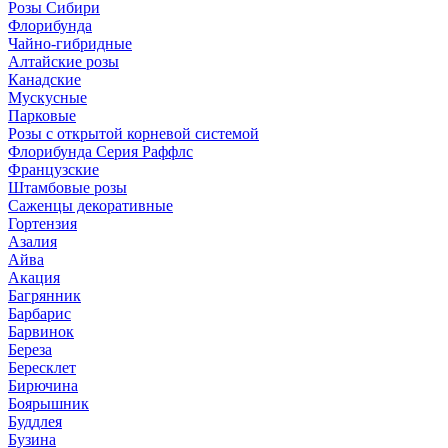
Розы Сибири
Флорибунда
Чайно-гибридные
Алтайские розы
Канадские
Мускусные
Парковые
Розы с открытой корневой системой
Флорибунда Серия Раффлс
Французские
Штамбовые розы
Саженцы декоративные
Гортензия
Азалия
Айва
Акация
Багрянник
Барбарис
Барвинок
Береза
Бересклет
Бирючина
Боярышник
Буддлея
Бузина