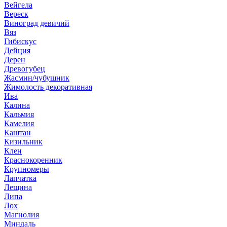
Вейгела
Вереск
Виноград девичий
Вяз
Гибискус
Дейция
Дерен
Древогубец
Жасмин/чубушник
Жимолость декоративная
Ива
Калина
Кальмия
Камелия
Каштан
Кизильник
Клен
Краснокоренник
Крупномеры
Лапчатка
Лещина
Липа
Лох
Магнолия
Миндаль