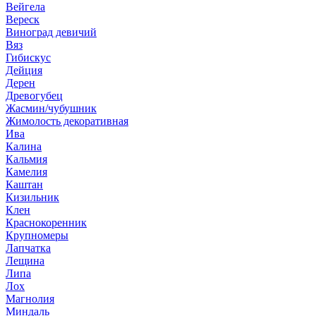
Вейгела
Вереск
Виноград девичий
Вяз
Гибискус
Дейция
Дерен
Древогубец
Жасмин/чубушник
Жимолость декоративная
Ива
Калина
Кальмия
Камелия
Каштан
Кизильник
Клен
Краснокоренник
Крупномеры
Лапчатка
Лещина
Липа
Лох
Магнолия
Миндаль