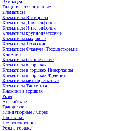
Эхинацея
Гиацинты охлажденные
Клематисы
Клематисы Витицелла
Клематисы Диверсифолия
Клематисы Интегрифолия
Клематисы крупноцветковые
Клематисы махровые
Клематисы Техасские
Клематисы Фламула (Трехцветковый)
Княжики
Клематисы ботанические
Клематисы в горшках
Клематисы в горшках Нидерланды
Клематисы в горшках Франция
Клематисы мелкоцветковые
Клематисы Тангутика
Княжики в горшках
Розы
Английские
Грандифлора
Миниатюрные / Спрей
Плетистые
Почвопокровные
Розы в горшке