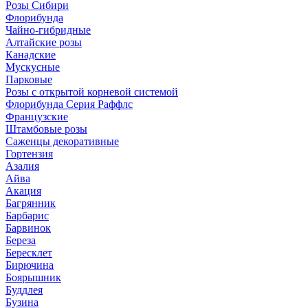
Розы Сибири
Флорибунда
Чайно-гибридные
Алтайские розы
Канадские
Мускусные
Парковые
Розы с открытой корневой системой
Флорибунда Серия Раффлс
Французские
Штамбовые розы
Саженцы декоративные
Гортензия
Азалия
Айва
Акация
Багрянник
Барбарис
Барвинок
Береза
Бересклет
Бирючина
Боярышник
Буддлея
Бузина