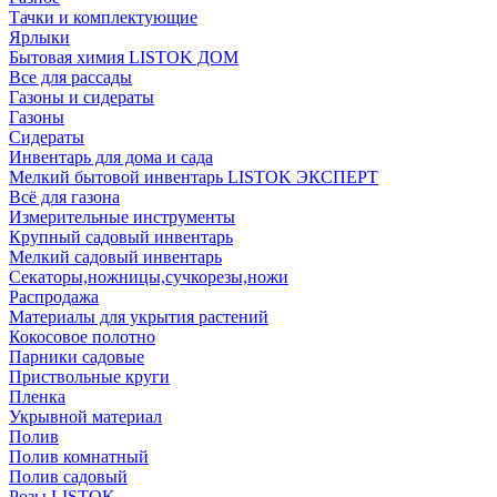
Тачки и комплектующие
Ярлыки
Бытовая химия LISTOK ДОМ
Все для рассады
Газоны и сидераты
Газоны
Сидераты
Инвентарь для дома и сада
Мелкий бытовой инвентарь LISTOK ЭКСПЕРТ
Всё для газона
Измерительные инструменты
Крупный садовый инвентарь
Мелкий садовый инвентарь
Секаторы,ножницы,сучкорезы,ножи
Распродажа
Материалы для укрытия растений
Кокосовое полотно
Парники садовые
Приствольные круги
Пленка
Укрывной материал
Полив
Полив комнатный
Полив садовый
Розы LISTOK