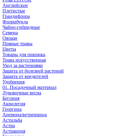
Английские
Плетистые
Грандифлора
Флорибунда
Чайно-гибридные
Семена
Овощи
Пряные травы
Цветы
Товары для пикника
Трава искусственная
Уход за растениями
Защита от болезней растений
Защита от вредителей
Удобрения
01. Посадочный материал
Луковичные весна
Бегония
Аквилегия
Георгина
Анемона/ветренница
Астильба
Астра
Астранция