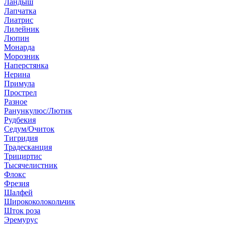
Ландыш
Лапчатка
Лиатрис
Лилейник
Люпин
Монарда
Морозник
Наперстянка
Нерина
Примула
Прострел
Разное
Ранункулюс/Лютик
Рудбекия
Седум/Очиток
Тигридия
Традесканция
Трициртис
Тысячелистник
Флокс
Фрезия
Шалфей
Ширококолокольчик
Шток роза
Эремурус