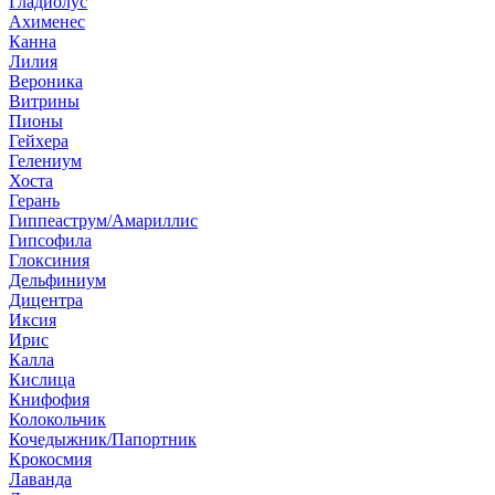
Гладиолус
Ахименес
Канна
Лилия
Вероника
Витрины
Пионы
Гейхера
Гелениум
Хоста
Герань
Гиппеаструм/Амариллис
Гипсофила
Глоксиния
Дельфиниум
Дицентра
Иксия
Ирис
Калла
Кислица
Книфофия
Колокольчик
Кочедыжник/Папортник
Крокосмия
Лаванда