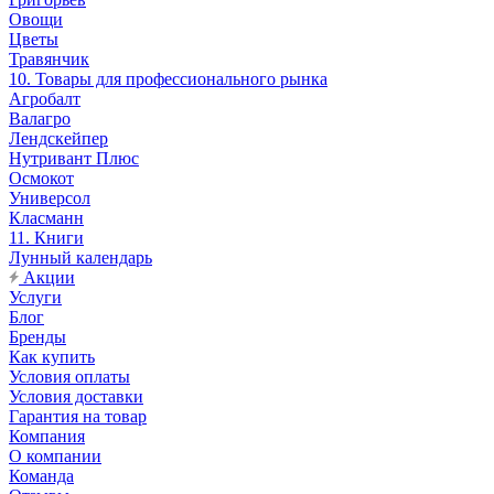
Овощи
Цветы
Травянчик
10. Товары для профессионального рынка
Агробалт
Валагро
Лендскейпер
Нутривант Плюс
Осмокот
Универсол
Класманн
11. Книги
Лунный календарь
Акции
Услуги
Блог
Бренды
Как купить
Условия оплаты
Условия доставки
Гарантия на товар
Компания
О компании
Команда