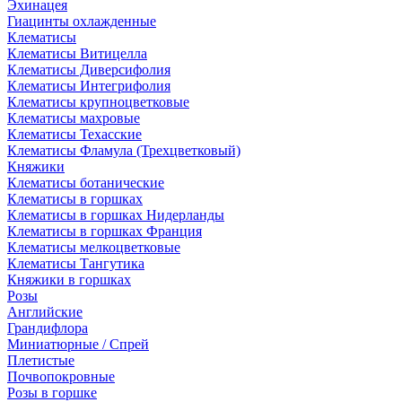
Эхинацея
Гиацинты охлажденные
Клематисы
Клематисы Витицелла
Клематисы Диверсифолия
Клематисы Интегрифолия
Клематисы крупноцветковые
Клематисы махровые
Клематисы Техасские
Клематисы Фламула (Трехцветковый)
Княжики
Клематисы ботанические
Клематисы в горшках
Клематисы в горшках Нидерланды
Клематисы в горшках Франция
Клематисы мелкоцветковые
Клематисы Тангутика
Княжики в горшках
Розы
Английские
Грандифлора
Миниатюрные / Спрей
Плетистые
Почвопокровные
Розы в горшке