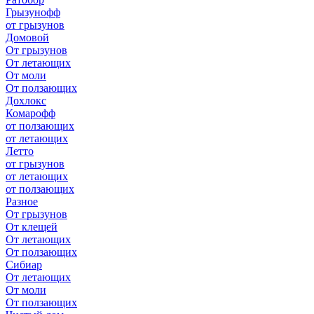
Грызунофф
от грызунов
Домовой
От грызунов
От летающих
От моли
От ползающих
Дохлокс
Комарофф
от ползающих
от летающих
Летто
от грызунов
от летающих
от ползающих
Разное
От грызунов
От клещей
От летающих
От ползающих
Сибиар
От летающих
От моли
От ползающих