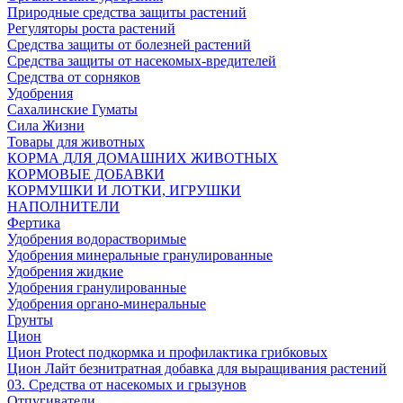
Природные средства защиты растений
Регуляторы роста растений
Средства защиты от болезней растений
Средства защиты от насекомых-вредителей
Средства от сорняков
Удобрения
Сахалинские Гуматы
Сила Жизни
Товары для животных
КОРМА ДЛЯ ДОМАШНИХ ЖИВОТНЫХ
КОРМОВЫЕ ДОБАВКИ
КОРМУШКИ И ЛОТКИ, ИГРУШКИ
НАПОЛНИТЕЛИ
Фертика
Удобрения водорастворимые
Удобрения минеральные гранулированные
Удобрения жидкие
Удобрения гранулированные
Удобрения органо-минеральные
Грунты
Цион
Цион Protect подкормка и профилактика грибковых
Цион Лайт безнитратная добавка для выращивания растений
03. Средства от насекомых и грызунов
Отпугиватели