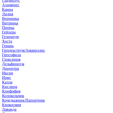
Гладиолус
Ахименес
Канна
Лилия
Вероника
Витрины
Пионы
Гейхера
Гелениум
Хоста
Герань
Гиппеаструм/Амариллис
Гипсофила
Глоксиния
Дельфиниум
Дицентра
Иксия
Ирис
Калла
Кислица
Книфофия
Колокольчик
Кочедыжник/Папортник
Крокосмия
Лаванда