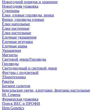
Новогодний порядок и хранение
Новогодняя упаковка
Сувениры
Ёлки, еловые гирлянды, венки
Венки, гирлянды еловые
Ёлки напольные
Ёлки настенные
Ёлки настольные
Ёлочные украшения
Ёлочные игрушки
Елочные шары
Украшения
Магниты
Световой декор/Гирлянды
Гирлянды
Светодиодный и световой декор
Фигуры с подсветкой
!Пиротехника
Ракеты
Батареи салютов
Бенгальские свечи, хлопушки, фонтаны настольные
09. Семена
Фермерская упаковка
Поиск ВЕС и ПРОФИ
Hem Genetics