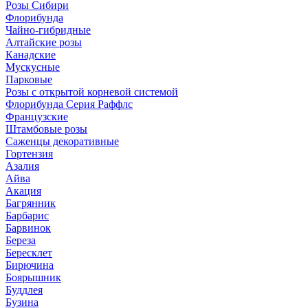
Розы Сибири
Флорибунда
Чайно-гибридные
Алтайские розы
Канадские
Мускусные
Парковые
Розы с открытой корневой системой
Флорибунда Серия Раффлс
Французские
Штамбовые розы
Саженцы декоративные
Гортензия
Азалия
Айва
Акация
Багрянник
Барбарис
Барвинок
Береза
Бересклет
Бирючина
Боярышник
Буддлея
Бузина