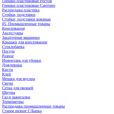
Горшки пластиковые Ростов
Горшки пластиковые Сантино
Распродажа пластика
Стойки, подставки
Стойки, подставки кованые
05. Промышленные товары
Консервация
Аксессуары
Закаточные машинки
Крышки для консервации
Стеклобанка
Посуда
Разное
Инвентарь для уборки
Дождевики
Кисти
Клей
Мешки для мусора
Свечи
Сетка для овощей
Шнуры
Газ и зажигалки
Термометры
Распродажа промышленные товары
Старое разное С/Банка