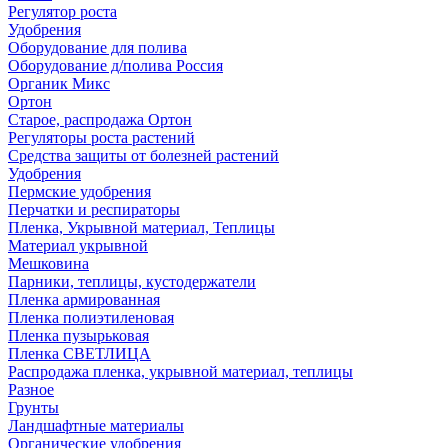
Регулятор роста
Удобрения
Оборудование для полива
Оборудование д/полива Россия
Органик Микс
Ортон
Старое, распродажа Ортон
Регуляторы роста растений
Средства защиты от болезней растений
Удобрения
Пермские удобрения
Перчатки и респираторы
Пленка, Укрывной материал, Теплицы
Материал укрывной
Мешковина
Парники, теплицы, кустодержатели
Пленка армированная
Пленка полиэтиленовая
Пленка пузырьковая
Пленка СВЕТЛИЦА
Распродажа пленка, укрывной материал, теплицы
Разное
Грунты
Ландшафтные материалы
Органические удобрения