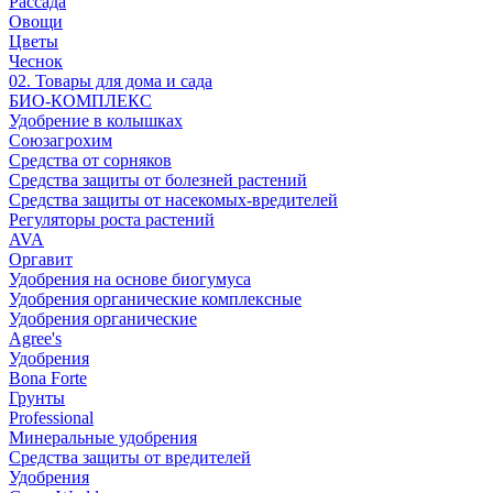
Рассада
Овощи
Цветы
Чеснок
02. Товары для дома и сада
БИО-КОМПЛЕКС
Удобрение в колышках
Союзагрохим
Средства от сорняков
Средства защиты от болезней растений
Средства защиты от насекомых-вредителей
Регуляторы роста растений
AVA
Оргавит
Удобрения на основе биогумуса
Удобрения органические комплексные
Удобрения органические
Agree's
Удобрения
Bona Forte
Грунты
Professional
Минеральные удобрения
Средства защиты от вредителей
Удобрения