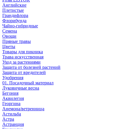
Английские
Плетистые
Грандифлора
Флорибунда
Чайно-гибридные
Семена
Овощи
Пряные травы
Цветы
Товары для пикника
Трава искусственная
Уход за растениями
Защита от болезней растений
Защита от вредителей
Удобрения
01. Посадочный материал
Луковичные весна
Бегония
Аквилегия
Георгина
Анемона/ветренница
Астильба
Астра
Астранция