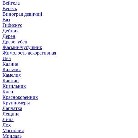
Вейгела
Вереск
Виноград девичий
Вяз
Гибискус
Дейция
Дерен
Древогубец
Жасмин/чубушник
Жимолость декоративная
Ива
Калина
Кальмия
Камелия
Каштан
Кизильник
Клен
Краснокоренник
Крупномеры
Лапчатка
Лещина
Липа
Лох
Магнолия
Миндаль