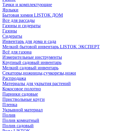
Тачки и комплектующие
Ярлыки
Бытовая химия LISTOK ДОМ
Все для рассады
Газоны и сидераты
Газоны
Сидераты
Инвентарь для дома и сада
Мелкий бытовой инвентарь LISTOK ЭКСПЕРТ
Всё для газона
Измерительные инструменты
Крупный садовый инвентарь
Мелкий садовый инвентарь
Секаторы,ножницы,сучкорезы,ножи
Распродажа
Материалы для укрытия растений
Кокосовое полотно
Парники садовые
Приствольные круги
Пленка
Укрывной материал
Полив
Полив комнатный
Полив садовый
Розы LISTOK