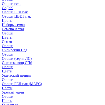
Овощи гель
СеДеК
Овощи БЕЛ пак
Овощи ЦВЕТ пак
Цветы
Наборы семян
Семена Алтая
Овощи
Цветы
Семко
Овощи
Сибирский Сад
Овощи
Овощи (серия ЛС)
Сортсемовощ СПб
Овощи
Цветы
Уральский дачник
Овощи
Овощи БЕЛ пак (МАРС)
Цветы
Урожай удачи
Овощи
Цветы
Григорьев