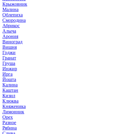
Крыжовник
Малина
Облепиха
Смородина
Абрикос
Алыча
Арония
Виноград
Вишня
Годжи
Гранат
Груша
Инжир
Ирга
Йошта
Калина
Каштан
Кизил
Клюква
Княженика
Лимонник
Орех
Разное
Рябина
Слива