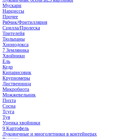
Мускари
Нарциссы
Прочее
Рябчик/Фритиллярия
Сцилла/Пролеска
Трителейя
Тюльпаны
Хионодокса
7 Земляника
Хвойники
Ель
Кедр
Кипарисовик
Крупномеры
Лиственница
Микробиота
Можжевельник
Пихта
Сосна
Тсуга
Туя
Уценка хвойники
9 Картофель
Луковичные и многолетники в контейнерах