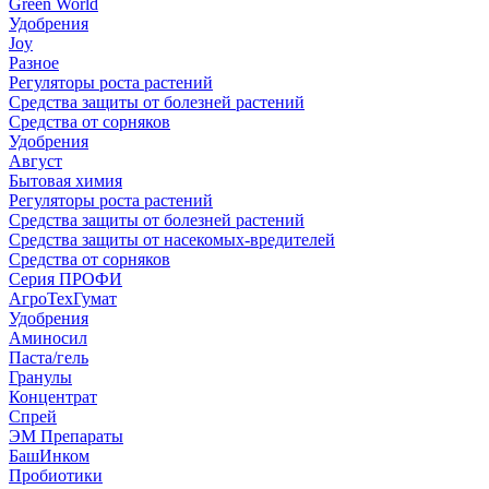
Green World
Удобрения
Joy
Разное
Регуляторы роста растений
Средства защиты от болезней растений
Средства от сорняков
Удобрения
Август
Бытовая химия
Регуляторы роста растений
Средства защиты от болезней растений
Средства защиты от насекомых-вредителей
Средства от сорняков
Серия ПРОФИ
АгроТехГумат
Удобрения
Аминосил
Паста/гель
Гранулы
Концентрат
Спрей
ЭМ Препараты
БашИнком
Пробиотики