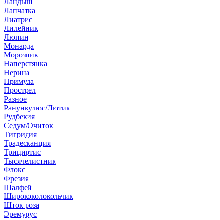
Ландыш
Лапчатка
Лиатрис
Лилейник
Люпин
Монарда
Морозник
Наперстянка
Нерина
Примула
Прострел
Разное
Ранункулюс/Лютик
Рудбекия
Седум/Очиток
Тигридия
Традесканция
Трициртис
Тысячелистник
Флокс
Фрезия
Шалфей
Ширококолокольчик
Шток роза
Эремурус