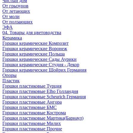
Чистый дом
От грызунов
От летающих
От моли
От ползающих
ЭФА
04. Товары для цветоводства
Керамика
Горшки керамические Композит
Горшки керамические Воронеж
Горшки керамические Польша
Горшки керамические Сады Аурики
Горшки керамические Студия - Декор
Горшки керамические Шойрих Германия
Опоры
Пластик
Горшки пластиковые Турция
Горшки пластиковые Elho Голландия
Горшки пластиковые Scheuriсh Германия
Горшки пластиковые Ангора
Горшки пластиковые БМС
Горшки пластиковые Кострома
Горшки пластиковые Мартика(Барнаул)
Горшки пластиковые Милих
Горшки пластиковые Прочие