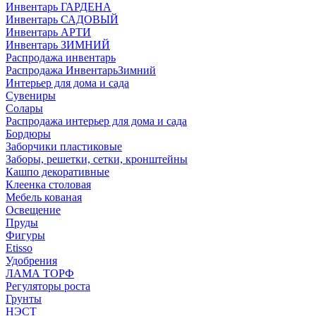
Инвентарь ГАРДЕНА
Инвентарь САДОВЫЙ
Инвентарь АРТИ
Инвентарь ЗИМНИЙ
Распродажа инвентарь
Распродажа ИнвентарьЗимний
Интерьер для дома и сада
Сувениры
Солары
Распродажа интерьер для дома и сада
Бордюры
Заборчики пластиковые
Заборы, решетки, сетки, кронштейны
Кашпо декоративные
Клеенка столовая
Мебель кованая
Освещение
Пруды
Фигуры
Etisso
Удобрения
ЛАМА ТОРФ
Регуляторы роста
Грунты
НЭСТ