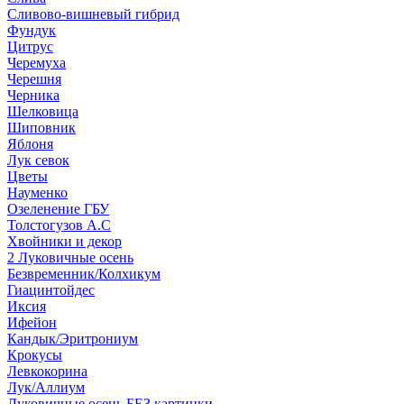
Сливово-вишневый гибрид
Фундук
Цитрус
Черемуха
Черешня
Черника
Шелковица
Шиповник
Яблоня
Лук севок
Цветы
Науменко
Озеленение ГБУ
Толстогузов А.С
Хвойники и декор
2 Луковичные осень
Безвременник/Колхикум
Гиацинтойдес
Иксия
Ифейон
Кандык/Эритрониум
Крокусы
Левкокорина
Лук/Аллиум
Луковичные осень БЕЗ картинки