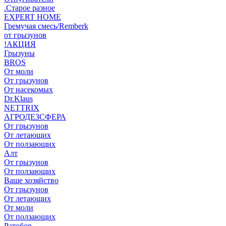
.Старое разное
EXPERT HOME
Гремучая смесь/Remberk
от грызунов
!АКЦИЯ
Грызуны
BROS
От моли
От грызунов
От насекомых
Dr.Klaus
NETTRIX
АГРОДЕЗСФЕРА
От грызунов
От летающих
От ползающих
Алт
От грызунов
От ползающих
Ваше хозяйство
От грызунов
От летающих
От моли
От ползающих
Ратобор