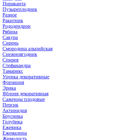
Пираканта
Пузыреплодник
Разное
Ракитник
Рододендрон
Рябина
Сакура
Сирень
Смородина альпийская
Снежноягодник
Спирея
Стефанандра
Тамарикс
Уценка декоративные
Форзиция
Эрика
Яблоня декоративная
Саженцы плодовые
Персик
Актинидия
Брусника
Голубика
Ежевика
Ежемалина
Жимолость