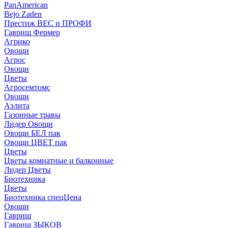
PanAmerican
Bejo Zaden
Престиж ВЕС и ПРОФИ
Гавриш Фермер
Агрико
Овощи
Агрос
Овощи
Цветы
Агросемтомс
Овощи
Аэлита
Газонные травы
Лидер Овощи
Овощи БЕЛ пак
Овощи ЦВЕТ пак
Цветы
Цветы комнатные и балконные
Лидер Цветы
Биотехника
Цветы
Биотехника спецЦена
Овощи
Гавриш
Гавриш ЗЫКОВ