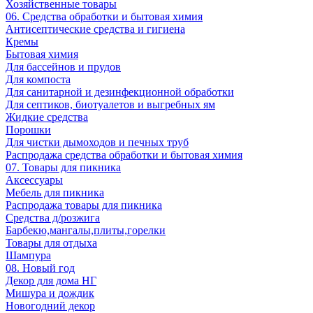
Хозяйственные товары
06. Средства обработки и бытовая химия
Антисептические средства и гигиена
Кремы
Бытовая химия
Для бассейнов и прудов
Для компоста
Для санитарной и дезинфекционной обработки
Для септиков, биотуалетов и выгребных ям
Жидкие средства
Порошки
Для чистки дымоходов и печных труб
Распродажа средства обработки и бытовая химия
07. Товары для пикника
Аксессуары
Мебель для пикника
Распродажа товары для пикника
Средства д/розжига
Барбекю,мангалы,плиты,горелки
Товары для отдыха
Шампура
08. Новый год
Декор для дома НГ
Мишура и дождик
Новогодний декор