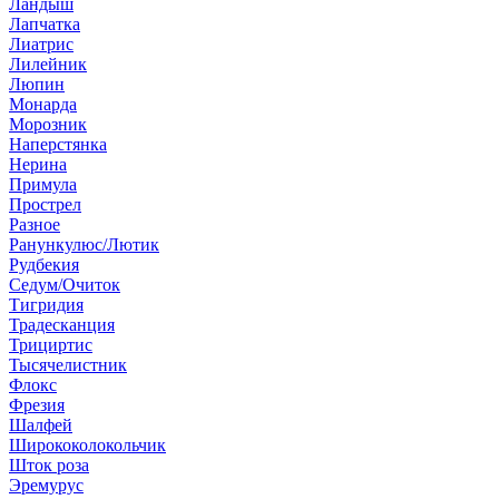
Ландыш
Лапчатка
Лиатрис
Лилейник
Люпин
Монарда
Морозник
Наперстянка
Нерина
Примула
Прострел
Разное
Ранункулюс/Лютик
Рудбекия
Седум/Очиток
Тигридия
Традесканция
Трициртис
Тысячелистник
Флокс
Фрезия
Шалфей
Ширококолокольчик
Шток роза
Эремурус