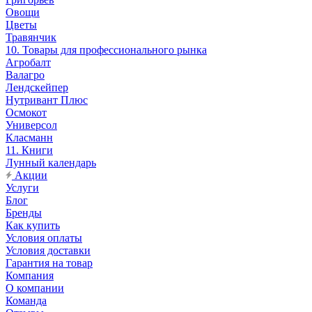
Овощи
Цветы
Травянчик
10. Товары для профессионального рынка
Агробалт
Валагро
Лендскейпер
Нутривант Плюс
Осмокот
Универсол
Класманн
11. Книги
Лунный календарь
Акции
Услуги
Блог
Бренды
Как купить
Условия оплаты
Условия доставки
Гарантия на товар
Компания
О компании
Команда