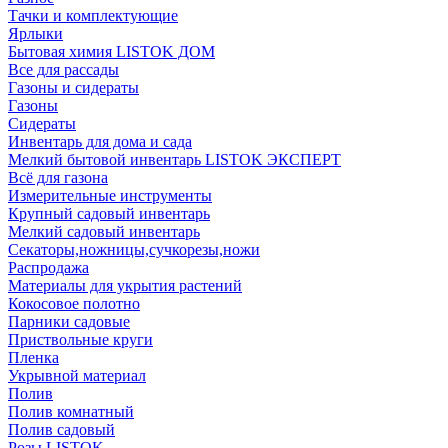
Тачки и комплектующие
Ярлыки
Бытовая химия LISTOK ДОМ
Все для рассады
Газоны и сидераты
Газоны
Сидераты
Инвентарь для дома и сада
Мелкий бытовой инвентарь LISTOK ЭКСПЕРТ
Всё для газона
Измерительные инструменты
Крупный садовый инвентарь
Мелкий садовый инвентарь
Секаторы,ножницы,сучкорезы,ножи
Распродажа
Материалы для укрытия растений
Кокосовое полотно
Парники садовые
Приствольные круги
Пленка
Укрывной материал
Полив
Полив комнатный
Полив садовый
Розы LISTOK