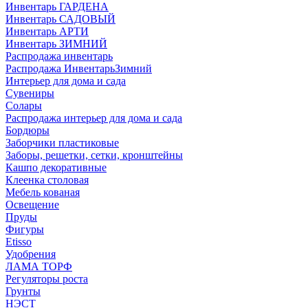
Инвентарь ГАРДЕНА
Инвентарь САДОВЫЙ
Инвентарь АРТИ
Инвентарь ЗИМНИЙ
Распродажа инвентарь
Распродажа ИнвентарьЗимний
Интерьер для дома и сада
Сувениры
Солары
Распродажа интерьер для дома и сада
Бордюры
Заборчики пластиковые
Заборы, решетки, сетки, кронштейны
Кашпо декоративные
Клеенка столовая
Мебель кованая
Освещение
Пруды
Фигуры
Etisso
Удобрения
ЛАМА ТОРФ
Регуляторы роста
Грунты
НЭСТ