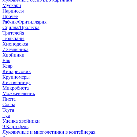
Мускари
Нарциссы
Прочее
Рябчик/Фритиллярия
Сцилла/Пролеска
Трителейя
Тюльпаны
Хионодокса
7 Земляника
Хвойники
Ель
Кедр
Кипарисовик
Крупномеры
Лиственница
Микробиота
Можжевельник
Пихта
Сосна
Тсуга
Туя
Уценка хвойники
9 Картофель
Луковичные и многолетники в контейнерах