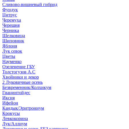
Сливово-вишневый гибрид
Фундук
Цитрус
Черемуха
Черешня
Черника
Шелковица
Шиповник
Яблоня
Лук севок
Цветы
Науменко
Озеленение ГБУ
Толстогузов А.С
Хвойники и декор
2 Луковичные осень
Безвременник/Колхикум
Гиацинтойдес
Иксия
Ифейон
Кандык/Эритрониум
Крокусы
Левкокорина
Лук/Аллиум
Луковичные осень БЕЗ картинки