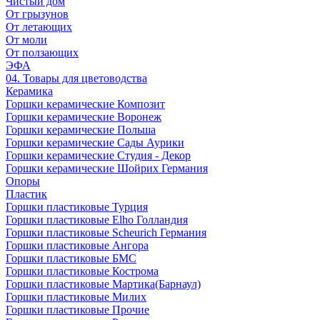
Чистый дом
От грызунов
От летающих
От моли
От ползающих
ЭФА
04. Товары для цветоводства
Керамика
Горшки керамические Композит
Горшки керамические Воронеж
Горшки керамические Польша
Горшки керамические Сады Аурики
Горшки керамические Студия - Декор
Горшки керамические Шойрих Германия
Опоры
Пластик
Горшки пластиковые Турция
Горшки пластиковые Elho Голландия
Горшки пластиковые Scheuriсh Германия
Горшки пластиковые Ангора
Горшки пластиковые БМС
Горшки пластиковые Кострома
Горшки пластиковые Мартика(Барнаул)
Горшки пластиковые Милих
Горшки пластиковые Прочие