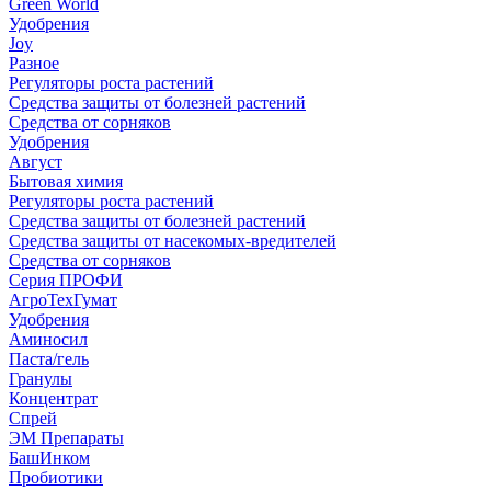
Green World
Удобрения
Joy
Разное
Регуляторы роста растений
Средства защиты от болезней растений
Средства от сорняков
Удобрения
Август
Бытовая химия
Регуляторы роста растений
Средства защиты от болезней растений
Средства защиты от насекомых-вредителей
Средства от сорняков
Серия ПРОФИ
АгроТехГумат
Удобрения
Аминосил
Паста/гель
Гранулы
Концентрат
Спрей
ЭМ Препараты
БашИнком
Пробиотики