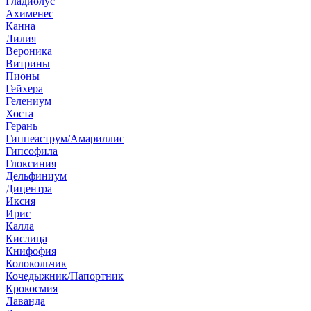
Гладиолус
Ахименес
Канна
Лилия
Вероника
Витрины
Пионы
Гейхера
Гелениум
Хоста
Герань
Гиппеаструм/Амариллис
Гипсофила
Глоксиния
Дельфиниум
Дицентра
Иксия
Ирис
Калла
Кислица
Книфофия
Колокольчик
Кочедыжник/Папортник
Крокосмия
Лаванда