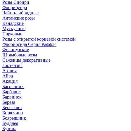
Розы Сибири
Флорибунда
Чайно-гибридные
Алтайские розы
Канадские
Мускусные
Парковые
Розы с открытой корневой системой
Флорибунда Серия Раффлс
Французские
Штамбовые розы
Саженцы декоративные
Гортензия
Азалия
Айва
Акация
Багрянник
Барбарис
Барвинок
Береза
Бересклет
Бирючина
Боярышник
Буддлея
Бузина