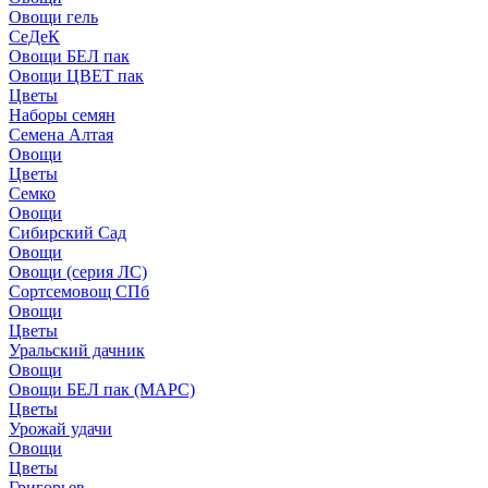
Овощи гель
СеДеК
Овощи БЕЛ пак
Овощи ЦВЕТ пак
Цветы
Наборы семян
Семена Алтая
Овощи
Цветы
Семко
Овощи
Сибирский Сад
Овощи
Овощи (серия ЛС)
Сортсемовощ СПб
Овощи
Цветы
Уральский дачник
Овощи
Овощи БЕЛ пак (МАРС)
Цветы
Урожай удачи
Овощи
Цветы
Григорьев