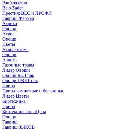
PanAmerican
Bejo Zaden
Престиж ВЕС и ПРОФИ
Гавриш Фермер
Агрико
Овощи
Агрос
Овощи
Цветы
Агросемтомс
Овощи
Аэлита
Газонные травы
Лидер Овощи
Овощи БЕЛ пак
Овощи ЦВЕТ пак
Цветы
Цветы комнатные и балконные
Лидер Цветы
Биотехника
Цветы
Биотехника спецЦена
Овощи
Гавриш
Гавриш ЗЫКОВ