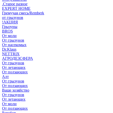
.Старое разное
EXPERT HOME
Гремучая смесь/Remberk
от грызунов
!АКЦИЯ
Грызуны
BROS
От моли
От грызунов
От насекомых
Dr.Klaus
NETTRIX
АГРОДЕЗСФЕРА
От грызунов
От летающих
От ползающих
Алт
От грызунов
От ползающих
Ваше хозяйство
От грызунов
От летающих
От моли
От ползающих
Ратобор