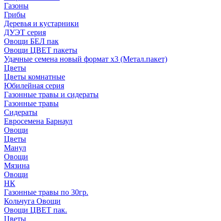
Газоны
Грибы
Деревья и кустарники
ДУЭТ серия
Овощи БЕЛ пак
Овощи ЦВЕТ пакеты
Удачные семена новый формат х3 (Метал.пакет)
Цветы
Цветы комнатные
Юбилейная серия
Газонные травы и сидераты
Газонные травы
Сидераты
Евросемена Барнаул
Овощи
Цветы
Манул
Овощи
Мязина
Овощи
НК
Газонные травы по 30гр.
Кольчуга Овощи
Овощи ЦВЕТ пак.
Цветы