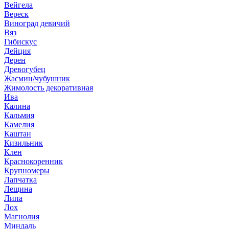
Вейгела
Вереск
Виноград девичий
Вяз
Гибискус
Дейция
Дерен
Древогубец
Жасмин/чубушник
Жимолость декоративная
Ива
Калина
Кальмия
Камелия
Каштан
Кизильник
Клен
Краснокоренник
Крупномеры
Лапчатка
Лещина
Липа
Лох
Магнолия
Миндаль