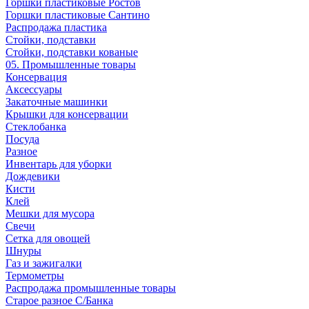
Горшки пластиковые Ростов
Горшки пластиковые Сантино
Распродажа пластика
Стойки, подставки
Стойки, подставки кованые
05. Промышленные товары
Консервация
Аксессуары
Закаточные машинки
Крышки для консервации
Стеклобанка
Посуда
Разное
Инвентарь для уборки
Дождевики
Кисти
Клей
Мешки для мусора
Свечи
Сетка для овощей
Шнуры
Газ и зажигалки
Термометры
Распродажа промышленные товары
Старое разное С/Банка