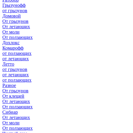
Грызунофф
от грызунов
Домовой
От грызунов
От летающих
От моли
От ползающих
Дохлокс
Комарофф
от ползающих
от летающих
Летто
от грызунов
от летающих
от ползающих
Разное
От грызунов
От клещей
От летающих
От ползающих
Сибиар
От летающих
От моли
От ползающих