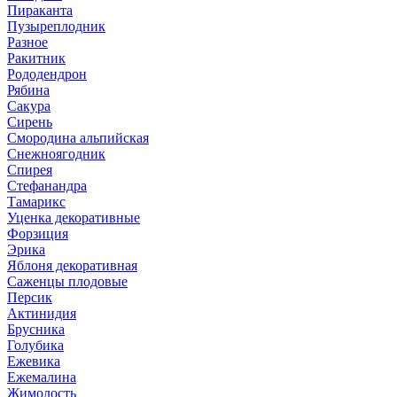
Пираканта
Пузыреплодник
Разное
Ракитник
Рододендрон
Рябина
Сакура
Сирень
Смородина альпийская
Снежноягодник
Спирея
Стефанандра
Тамарикс
Уценка декоративные
Форзиция
Эрика
Яблоня декоративная
Саженцы плодовые
Персик
Актинидия
Брусника
Голубика
Ежевика
Ежемалина
Жимолость