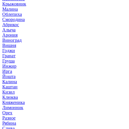
Крыжовник
Малина
Облепиха
Смородина
Абрикос
Алыча
Арония
Виноград
Вишня
Годжи
Гранат
Груша
Инжир
Ирга
Йошта
Калина
Каштан
Кизил
Клюква
Княженика
Лимонник
Орех
Разное
Рябина
Слива