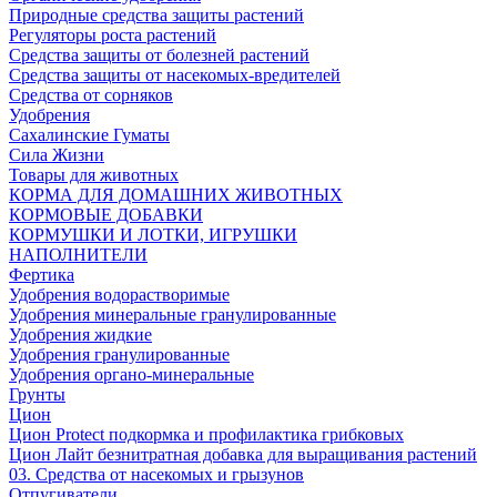
Природные средства защиты растений
Регуляторы роста растений
Средства защиты от болезней растений
Средства защиты от насекомых-вредителей
Средства от сорняков
Удобрения
Сахалинские Гуматы
Сила Жизни
Товары для животных
КОРМА ДЛЯ ДОМАШНИХ ЖИВОТНЫХ
КОРМОВЫЕ ДОБАВКИ
КОРМУШКИ И ЛОТКИ, ИГРУШКИ
НАПОЛНИТЕЛИ
Фертика
Удобрения водорастворимые
Удобрения минеральные гранулированные
Удобрения жидкие
Удобрения гранулированные
Удобрения органо-минеральные
Грунты
Цион
Цион Protect подкормка и профилактика грибковых
Цион Лайт безнитратная добавка для выращивания растений
03. Средства от насекомых и грызунов
Отпугиватели