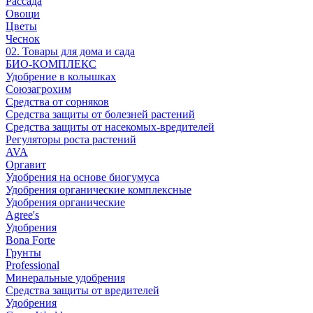
Рассада
Овощи
Цветы
Чеснок
02. Товары для дома и сада
БИО-КОМПЛЕКС
Удобрение в колышках
Союзагрохим
Средства от сорняков
Средства защиты от болезней растений
Средства защиты от насекомых-вредителей
Регуляторы роста растений
AVA
Оргавит
Удобрения на основе биогумуса
Удобрения органические комплексные
Удобрения органические
Agree's
Удобрения
Bona Forte
Грунты
Professional
Минеральные удобрения
Средства защиты от вредителей
Удобрения