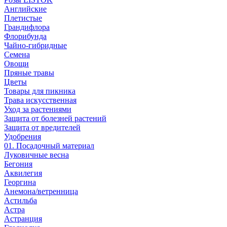
Английские
Плетистые
Грандифлора
Флорибунда
Чайно-гибридные
Семена
Овощи
Пряные травы
Цветы
Товары для пикника
Трава искусственная
Уход за растениями
Защита от болезней растений
Защита от вредителей
Удобрения
01. Посадочный материал
Луковичные весна
Бегония
Аквилегия
Георгина
Анемона/ветренница
Астильба
Астра
Астранция