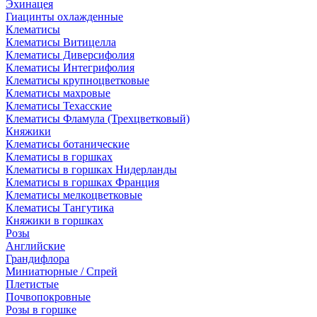
Эхинацея
Гиацинты охлажденные
Клематисы
Клематисы Витицелла
Клематисы Диверсифолия
Клематисы Интегрифолия
Клематисы крупноцветковые
Клематисы махровые
Клематисы Техасские
Клематисы Фламула (Трехцветковый)
Княжики
Клематисы ботанические
Клематисы в горшках
Клематисы в горшках Нидерланды
Клематисы в горшках Франция
Клематисы мелкоцветковые
Клематисы Тангутика
Княжики в горшках
Розы
Английские
Грандифлора
Миниатюрные / Спрей
Плетистые
Почвопокровные
Розы в горшке