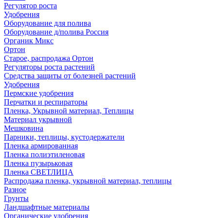
Регулятор роста
Удобрения
Оборудование для полива
Оборудование д/полива Россия
Органик Микс
Ортон
Старое, распродажа Ортон
Регуляторы роста растений
Средства защиты от болезней растений
Удобрения
Пермские удобрения
Перчатки и респираторы
Пленка, Укрывной материал, Теплицы
Материал укрывной
Мешковина
Парники, теплицы, кустодержатели
Пленка армированная
Пленка полиэтиленовая
Пленка пузырьковая
Пленка СВЕТЛИЦА
Распродажа пленка, укрывной материал, теплицы
Разное
Грунты
Ландшафтные материалы
Органические удобрения