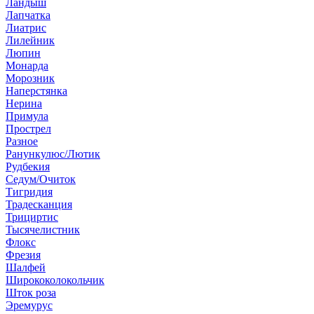
Ландыш
Лапчатка
Лиатрис
Лилейник
Люпин
Монарда
Морозник
Наперстянка
Нерина
Примула
Прострел
Разное
Ранункулюс/Лютик
Рудбекия
Седум/Очиток
Тигридия
Традесканция
Трициртис
Тысячелистник
Флокс
Фрезия
Шалфей
Ширококолокольчик
Шток роза
Эремурус