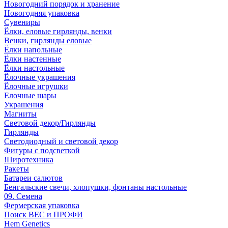
Новогодний порядок и хранение
Новогодняя упаковка
Сувениры
Ёлки, еловые гирлянды, венки
Венки, гирлянды еловые
Ёлки напольные
Ёлки настенные
Ёлки настольные
Ёлочные украшения
Ёлочные игрушки
Елочные шары
Украшения
Магниты
Световой декор/Гирлянды
Гирлянды
Светодиодный и световой декор
Фигуры с подсветкой
!Пиротехника
Ракеты
Батареи салютов
Бенгальские свечи, хлопушки, фонтаны настольные
09. Семена
Фермерская упаковка
Поиск ВЕС и ПРОФИ
Hem Genetics