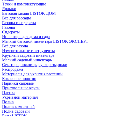
Тачки и комплектующие
Ярлыки
Бытовая химия LISTOK ДОМ
Все для рассады
Газоны и сидераты
Газоны
Сидераты
Инвентарь для дома и сада
Мелкий бытовой инвентарь LISTOK ЭКСПЕРТ
Всё для газона
Измерительные инструменты
Крупный садовый инвентарь
Мелкий садовый инвентарь
Секаторы,ножницы,сучкорезы,ножи
Распродажа
Материалы для укрытия растений
Кокосовое полотно
Парники садовые
Приствольные круги
Пленка
Укрывной материал
Полив
Полив комнатный
Полив садовый
Розы LISTOK