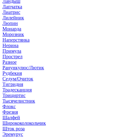
Ландыш
Лапчатка
Лиатрис
Лилейник
Люпин
Монарда
Морозник
Наперстянка
Нерина
Примула
Прострел
Разное
Ранункулюс/Лютик
Рудбекия
Седум/Очиток
Тигридия
Традесканция
Трициртис
Тысячелистник
Флокс
Фрезия
Шалфей
Ширококолокольчик
Шток роза
Эремурус