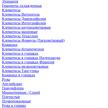
Эхинацея
Гиацинты охлажденные
Клематисы
Клематисы Витицелла
Клематисы Диверсифолия
Клематисы Интегрифолия
Клематисы крупноцветковые
Клематисы махровые
Клематисы Техасские
Клематисы Фламула (Трехцветковый)
Княжики
Клематисы ботанические
Клематисы в горшках
Клематисы в горшках Нидерланды
Клематисы в горшках Франция
Клематисы мелкоцветковые
Клематисы Тангутика
Княжики в горшках
Розы
Английские
Грандифлора
Миниатюрные / Спрей
Плетистые
Почвопокровные
Розы в горшке