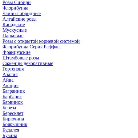
Розы Сибири
Флорибунда
Чайно-гибридные
Алтайские розы
Канадские
Мускусные
Парковые
Розы с открытой корневой системой
Флорибунда Серия Раффлс
Французские
Штамбовые розы
Саженцы декоративные
Гортензия
Азалия
Айва
Акация
Багрянник
Барбарис
Барвинок
Береза
Бересклет
Бирючина
Боярышник
Буддлея
Бузина