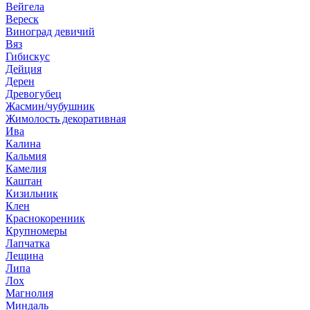
Вейгела
Вереск
Виноград девичий
Вяз
Гибискус
Дейция
Дерен
Древогубец
Жасмин/чубушник
Жимолость декоративная
Ива
Калина
Кальмия
Камелия
Каштан
Кизильник
Клен
Краснокоренник
Крупномеры
Лапчатка
Лещина
Липа
Лох
Магнолия
Миндаль