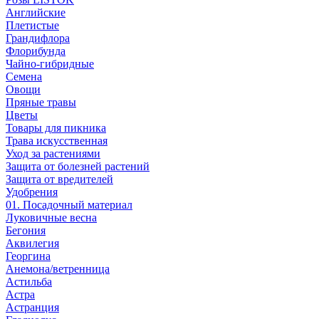
Английские
Плетистые
Грандифлора
Флорибунда
Чайно-гибридные
Семена
Овощи
Пряные травы
Цветы
Товары для пикника
Трава искусственная
Уход за растениями
Защита от болезней растений
Защита от вредителей
Удобрения
01. Посадочный материал
Луковичные весна
Бегония
Аквилегия
Георгина
Анемона/ветренница
Астильба
Астра
Астранция