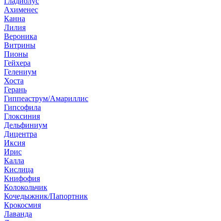
Гладиолус
Ахименес
Канна
Лилия
Вероника
Витрины
Пионы
Гейхера
Гелениум
Хоста
Герань
Гиппеаструм/Амариллис
Гипсофила
Глоксиния
Дельфиниум
Дицентра
Иксия
Ирис
Калла
Кислица
Книфофия
Колокольчик
Кочедыжник/Папортник
Крокосмия
Лаванда