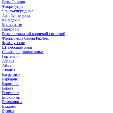
Розы Сибири
Флорибунда
Чайно-гибридные
Алтайские розы
Канадские
Мускусные
Парковые
Розы с открытой корневой системой
Флорибунда Серия Раффлс
Французские
Штамбовые розы
Саженцы декоративные
Гортензия
Азалия
Айва
Акация
Багрянник
Барбарис
Барвинок
Береза
Бересклет
Бирючина
Боярышник
Буддлея
Бузина