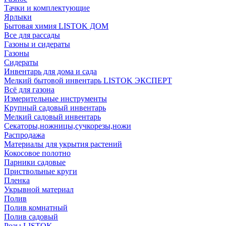
Тачки и комплектующие
Ярлыки
Бытовая химия LISTOK ДОМ
Все для рассады
Газоны и сидераты
Газоны
Сидераты
Инвентарь для дома и сада
Мелкий бытовой инвентарь LISTOK ЭКСПЕРТ
Всё для газона
Измерительные инструменты
Крупный садовый инвентарь
Мелкий садовый инвентарь
Секаторы,ножницы,сучкорезы,ножи
Распродажа
Материалы для укрытия растений
Кокосовое полотно
Парники садовые
Приствольные круги
Пленка
Укрывной материал
Полив
Полив комнатный
Полив садовый
Розы LISTOK