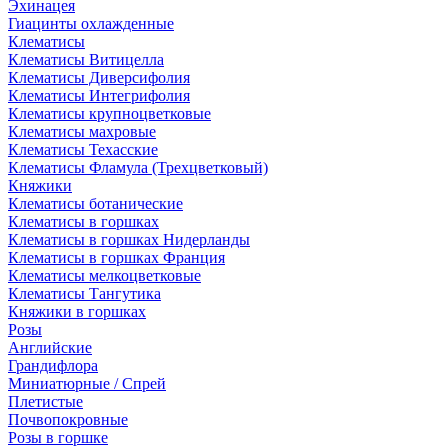
Эхинацея
Гиацинты охлажденные
Клематисы
Клематисы Витицелла
Клематисы Диверсифолия
Клематисы Интегрифолия
Клематисы крупноцветковые
Клематисы махровые
Клематисы Техасские
Клематисы Фламула (Трехцветковый)
Княжики
Клематисы ботанические
Клематисы в горшках
Клематисы в горшках Нидерланды
Клематисы в горшках Франция
Клематисы мелкоцветковые
Клематисы Тангутика
Княжики в горшках
Розы
Английские
Грандифлора
Миниатюрные / Спрей
Плетистые
Почвопокровные
Розы в горшке