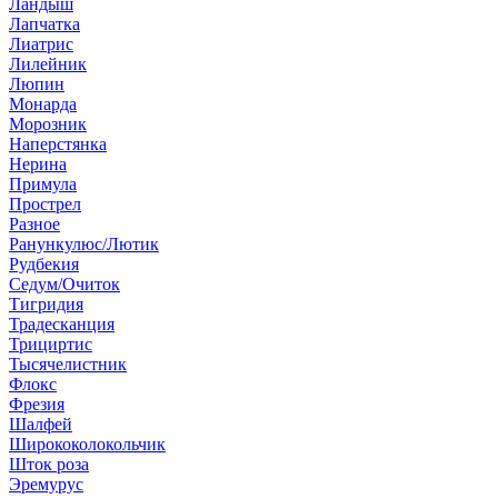
Ландыш
Лапчатка
Лиатрис
Лилейник
Люпин
Монарда
Морозник
Наперстянка
Нерина
Примула
Прострел
Разное
Ранункулюс/Лютик
Рудбекия
Седум/Очиток
Тигридия
Традесканция
Трициртис
Тысячелистник
Флокс
Фрезия
Шалфей
Ширококолокольчик
Шток роза
Эремурус