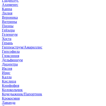
Гладиолус
Ахименес
Канна
Лилия
Вероника
Витрины
Пионы
Гейхера
Гелениум
Хоста
Герань
Гиппеаструм/Амариллис
Гипсофила
Глоксиния
Дельфиниум
Дицентра
Иксия
Ирис
Калла
Кислица
Книфофия
Колокольчик
Кочедыжник/Папортник
Крокосмия
Лаванда