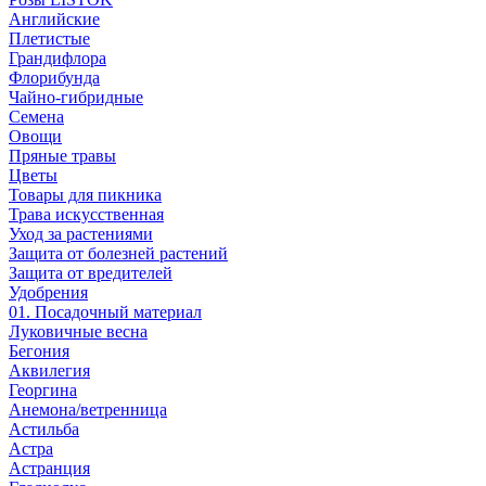
Английские
Плетистые
Грандифлора
Флорибунда
Чайно-гибридные
Семена
Овощи
Пряные травы
Цветы
Товары для пикника
Трава искусственная
Уход за растениями
Защита от болезней растений
Защита от вредителей
Удобрения
01. Посадочный материал
Луковичные весна
Бегония
Аквилегия
Георгина
Анемона/ветренница
Астильба
Астра
Астранция