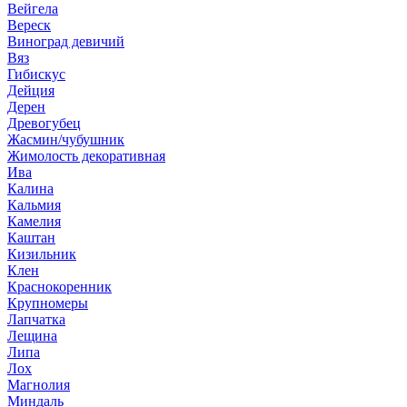
Вейгела
Вереск
Виноград девичий
Вяз
Гибискус
Дейция
Дерен
Древогубец
Жасмин/чубушник
Жимолость декоративная
Ива
Калина
Кальмия
Камелия
Каштан
Кизильник
Клен
Краснокоренник
Крупномеры
Лапчатка
Лещина
Липа
Лох
Магнолия
Миндаль