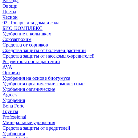
Рассада
Овощи
Цветы
Чеснок
02. Товары для дома и сада
БИО-КОМПЛЕКС
Удобрение в колышках
Союзагрохим
Средства от сорняков
Средства защиты от болезней растений
Средства защиты от насекомых-вредителей
Регуляторы роста растений
AVA
Оргавит
Удобрения на основе биогумуса
Удобрения органические комплексные
Удобрения органические
Agree's
Удобрения
Bona Forte
Грунты
Professional
Минеральные удобрения
Средства защиты от вредителей
Удобрения