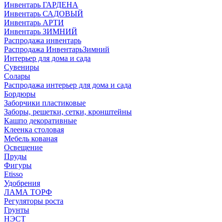
Инвентарь ГАРДЕНА
Инвентарь САДОВЫЙ
Инвентарь АРТИ
Инвентарь ЗИМНИЙ
Распродажа инвентарь
Распродажа ИнвентарьЗимний
Интерьер для дома и сада
Сувениры
Солары
Распродажа интерьер для дома и сада
Бордюры
Заборчики пластиковые
Заборы, решетки, сетки, кронштейны
Кашпо декоративные
Клеенка столовая
Мебель кованая
Освещение
Пруды
Фигуры
Etisso
Удобрения
ЛАМА ТОРФ
Регуляторы роста
Грунты
НЭСТ