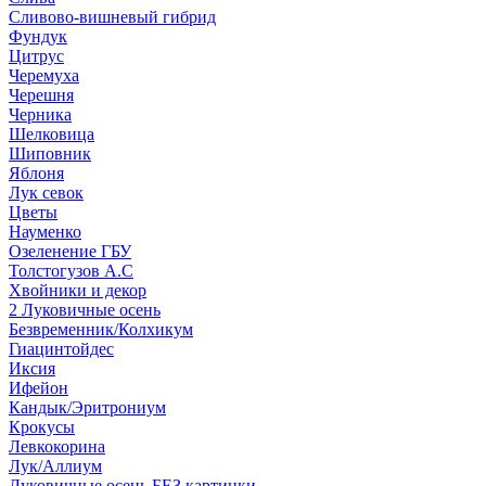
Сливово-вишневый гибрид
Фундук
Цитрус
Черемуха
Черешня
Черника
Шелковица
Шиповник
Яблоня
Лук севок
Цветы
Науменко
Озеленение ГБУ
Толстогузов А.С
Хвойники и декор
2 Луковичные осень
Безвременник/Колхикум
Гиацинтойдес
Иксия
Ифейон
Кандык/Эритрониум
Крокусы
Левкокорина
Лук/Аллиум
Луковичные осень БЕЗ картинки