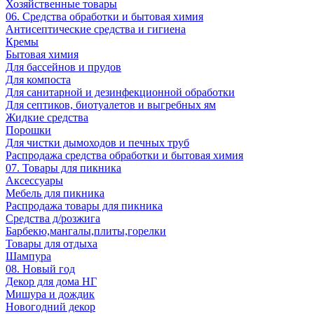
Хозяйственные товары
06. Средства обработки и бытовая химия
Антисептические средства и гигиена
Кремы
Бытовая химия
Для бассейнов и прудов
Для компоста
Для санитарной и дезинфекционной обработки
Для септиков, биотуалетов и выгребных ям
Жидкие средства
Порошки
Для чистки дымоходов и печных труб
Распродажа средства обработки и бытовая химия
07. Товары для пикника
Аксессуары
Мебель для пикника
Распродажа товары для пикника
Средства д/розжига
Барбекю,мангалы,плиты,горелки
Товары для отдыха
Шампура
08. Новый год
Декор для дома НГ
Мишура и дождик
Новогодний декор