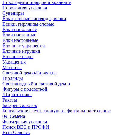
Новогодний порядок и хранение
Новогодняя упаковка
Сувениры
Ёлки, еловые гирлянды, венки
Венки, гирлянды еловые
Ёлки напольные
Ёлки настенные
Ёлки настольные
Ёлочные украшения
Ёлочные игрушки
Елочные шары
Украшения
Магниты
Световой декор/Гирлянды
Гирлянды
Светодиодный и световой декор
Фигуры с подсветкой
!Пиротехника
Ракеты
Батареи салютов
Бенгальские свечи, хлопушки, фонтаны настольные
09. Семена
Фермерская упаковка
Поиск ВЕС и ПРОФИ
Hem Genetics