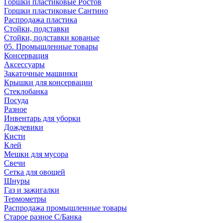
Горшки пластиковые Ростов
Горшки пластиковые Сантино
Распродажа пластика
Стойки, подставки
Стойки, подставки кованые
05. Промышленные товары
Консервация
Аксессуары
Закаточные машинки
Крышки для консервации
Стеклобанка
Посуда
Разное
Инвентарь для уборки
Дождевики
Кисти
Клей
Мешки для мусора
Свечи
Сетка для овощей
Шнуры
Газ и зажигалки
Термометры
Распродажа промышленные товары
Старое разное С/Банка