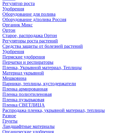
Регулятор роста
Удобрения
Оборудование для полива
Оборудование д/полива Россия
Органик Микс
Ортон
Старое, распродажа Ортон
Регуляторы роста растений
Средства защиты от болезней растений
Удобрения
Пермские удобрения
Перчатки и респираторы
Пленка, Укрывной материал, Теплицы
Материал укрывной
Мешковина
Парники, теплицы, кустодержатели
Пленка армированная
Пленка полиэтиленовая
Пленка пузырьковая
Пленка СВЕТЛИЦА
Распродажа пленка, укрывной материал, теплицы
Разное
Грунты
Ландшафтные материалы
Органические удобрения