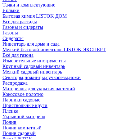
Тачки и комплектующие
Ярлыки
Бытовая химия LISTOK ДОМ
Все для рассады
Газоны и сидераты
Газоны
Сидераты
Инвентарь для дома и сада
Мелкий бытовой инвентарь LISTOK ЭКСПЕРТ
Всё для газона
Измерительные инструменты
Крупный садовый инвентарь
Мелкий садовый инвентарь
Секаторы,ножницы,сучкорезы,ножи
Распродажа
Материалы для укрытия растений
Кокосовое полотно
Парники садовые
Приствольные круги
Пленка
Укрывной материал
Полив
Полив комнатный
Полив садовый
Розы LISTOK