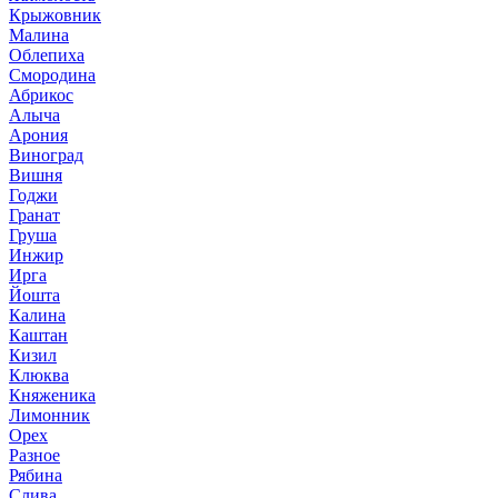
Крыжовник
Малина
Облепиха
Смородина
Абрикос
Алыча
Арония
Виноград
Вишня
Годжи
Гранат
Груша
Инжир
Ирга
Йошта
Калина
Каштан
Кизил
Клюква
Княженика
Лимонник
Орех
Разное
Рябина
Слива