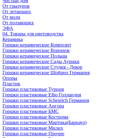
Чистый дом
От грызунов
От летающих
От моли
От ползающих
ЭФА
04. Товары для цветоводства
Керамика
Горшки керамические Композит
Горшки керамические Воронеж
Горшки керамические Польша
Горшки керамические Сады Аурики
Горшки керамические Студия - Декор
Горшки керамические Шойрих Германия
Опоры
Пластик
Горшки пластиковые Турция
Горшки пластиковые Elho Голландия
Горшки пластиковые Scheuriсh Германия
Горшки пластиковые Ангора
Горшки пластиковые БМС
Горшки пластиковые Кострома
Горшки пластиковые Мартика(Барнаул)
Горшки пластиковые Милих
Горшки пластиковые Прочие