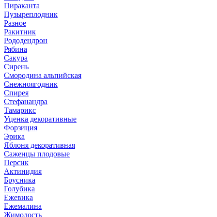
Пираканта
Пузыреплодник
Разное
Ракитник
Рододендрон
Рябина
Сакура
Сирень
Смородина альпийская
Снежноягодник
Спирея
Стефанандра
Тамарикс
Уценка декоративные
Форзиция
Эрика
Яблоня декоративная
Саженцы плодовые
Персик
Актинидия
Брусника
Голубика
Ежевика
Ежемалина
Жимолость