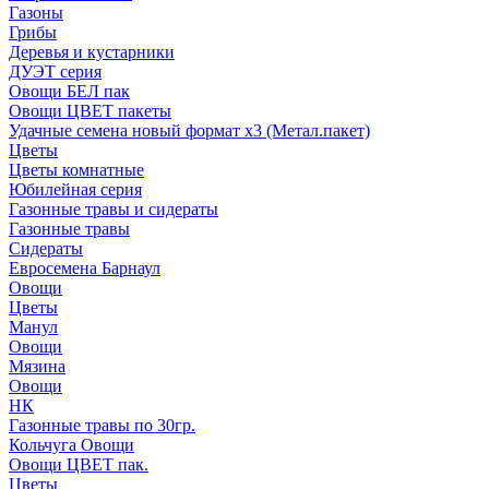
Газоны
Грибы
Деревья и кустарники
ДУЭТ серия
Овощи БЕЛ пак
Овощи ЦВЕТ пакеты
Удачные семена новый формат х3 (Метал.пакет)
Цветы
Цветы комнатные
Юбилейная серия
Газонные травы и сидераты
Газонные травы
Сидераты
Евросемена Барнаул
Овощи
Цветы
Манул
Овощи
Мязина
Овощи
НК
Газонные травы по 30гр.
Кольчуга Овощи
Овощи ЦВЕТ пак.
Цветы