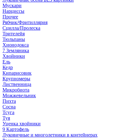
Мускари
Нарциссы
Прочее
Рябчик/Фритиллярия
Сцилла/Пролеска
Трителейя
Тюльпаны
Хионодокса
7 Земляника
Хвойники
Ель
Кедр
Кипарисовик
Крупномеры
Лиственница
Микробиота
Можжевельник
Пихта
Сосна
Тсуга
Туя
Уценка хвойники
9 Картофель
Луковичные и многолетники в контейнерах