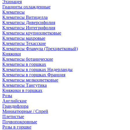
Эхинацея
Гиацинты охлажденные
Клематисы
Клематисы Витицелла
Клематисы Диверсифолия
Клематисы Интегрифолия
Клематисы крупноцветковые
Клематисы махровые
Клематисы Техасские
Клематисы Фламула (Трехцветковый)
Княжики
Клематисы ботанические
Клематисы в горшках
Клематисы в горшках Нидерланды
Клематисы в горшках Франция
Клематисы мелкоцветковые
Клематисы Тангутика
Княжики в горшках
Розы
Английские
Грандифлора
Миниатюрные / Спрей
Плетистые
Почвопокровные
Розы в горшке