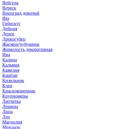
Вейгела
Вереск
Виноград девичий
Вяз
Гибискус
Дейция
Дерен
Древогубец
Жасмин/чубушник
Жимолость декоративная
Ива
Калина
Кальмия
Камелия
Каштан
Кизильник
Клен
Краснокоренник
Крупномеры
Лапчатка
Лещина
Липа
Лох
Магнолия
Миндаль