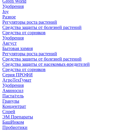
Green World
Удобрения
Joy
Разное
Регуляторы роста растений
Средства защиты от болезней растений
Средства от сорняков
Удобрения
Август
Бытовая химия
Регуляторы роста растений
Средства защиты от болезней растений
Средства защиты от насекомых-вредителей
Средства от сорняков
Серия ПРОФИ
АгроТехГумат
Удобрения
Аминосил
Паста/гель
Гранулы
Концентрат
Спрей
ЭМ Препараты
БашИнком
Пробиотики