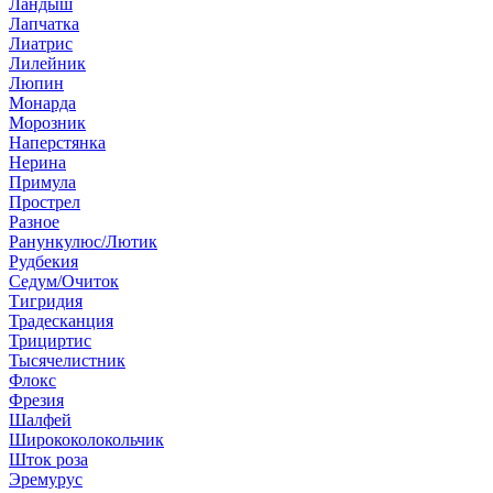
Ландыш
Лапчатка
Лиатрис
Лилейник
Люпин
Монарда
Морозник
Наперстянка
Нерина
Примула
Прострел
Разное
Ранункулюс/Лютик
Рудбекия
Седум/Очиток
Тигридия
Традесканция
Трициртис
Тысячелистник
Флокс
Фрезия
Шалфей
Ширококолокольчик
Шток роза
Эремурус