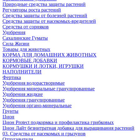
Природные средства защиты растений
Регуляторы роста растений
Средства защиты от болезней растений
Средства защиты от насекомых-вредителей
Средства от сорняков
Удобрения
Сахалинские Гуматы
Сила Жизни
Товары для животных
КОРМА ДЛЯ ДОМАШНИХ ЖИВОТНЫХ
КОРМОВЫЕ ДОБАВКИ
КОРМУШКИ И ЛОТКИ, ИГРУШКИ
НАПОЛНИТЕЛИ
Фертика
Удобрения водорастворимые
Удобрения минеральные гранулированные
Удобрения жидкие
Удобрения гранулированные
Удобрения органо-минеральные
Грунты
Цион
Цион Protect подкормка и профилактика грибковых
Цион Лайт безнитратная добавка для выращивания растений
03. Средства от насекомых и грызунов
Отпугиватели