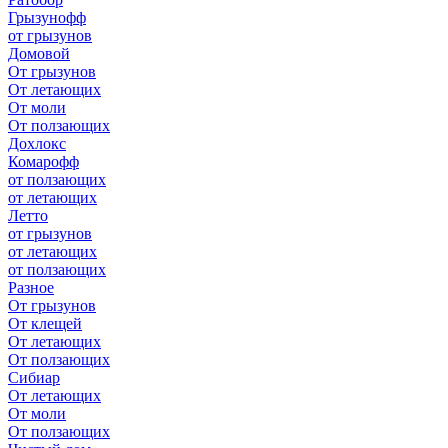
Грызунофф
от грызунов
Домовой
От грызунов
От летающих
От моли
От ползающих
Дохлокс
Комарофф
от ползающих
от летающих
Летто
от грызунов
от летающих
от ползающих
Разное
От грызунов
От клещей
От летающих
От ползающих
Сибиар
От летающих
От моли
От ползающих