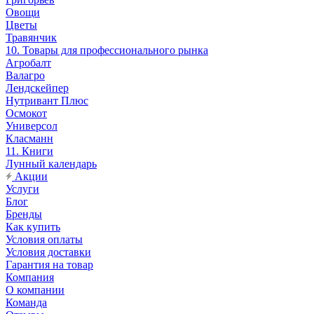
Овощи
Цветы
Травянчик
10. Товары для профессионального рынка
Агробалт
Валагро
Лендскейпер
Нутривант Плюс
Осмокот
Универсол
Класманн
11. Книги
Лунный календарь
Акции
Услуги
Блог
Бренды
Как купить
Условия оплаты
Условия доставки
Гарантия на товар
Компания
О компании
Команда