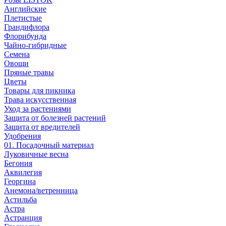
Английские
Плетистые
Грандифлора
Флорибунда
Чайно-гибридные
Семена
Овощи
Пряные травы
Цветы
Товары для пикника
Трава искусственная
Уход за растениями
Защита от болезней растений
Защита от вредителей
Удобрения
01. Посадочный материал
Луковичные весна
Бегония
Аквилегия
Георгина
Анемона/ветренница
Астильба
Астра
Астранция