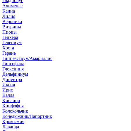
Гладиолус
Ахименес
Канна
Лилия
Вероника
Витрины
Пионы
Гейхера
Гелениум
Хоста
Герань
Гиппеаструм/Амариллис
Гипсофила
Глоксиния
Дельфиниум
Дицентра
Иксия
Ирис
Калла
Кислица
Книфофия
Колокольчик
Кочедыжник/Папортник
Крокосмия
Лаванда