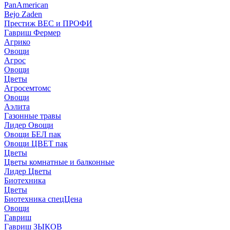
PanAmerican
Bejo Zaden
Престиж ВЕС и ПРОФИ
Гавриш Фермер
Агрико
Овощи
Агрос
Овощи
Цветы
Агросемтомс
Овощи
Аэлита
Газонные травы
Лидер Овощи
Овощи БЕЛ пак
Овощи ЦВЕТ пак
Цветы
Цветы комнатные и балконные
Лидер Цветы
Биотехника
Цветы
Биотехника спецЦена
Овощи
Гавриш
Гавриш ЗЫКОВ