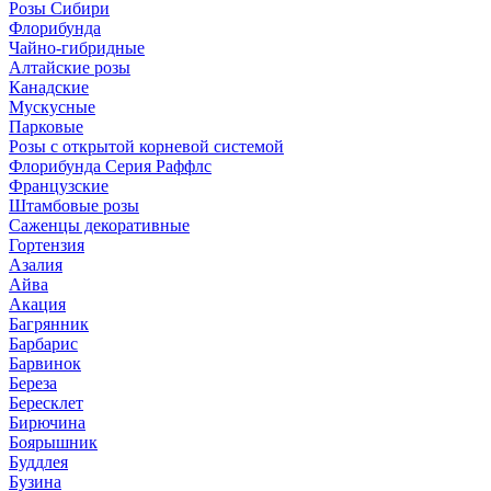
Розы Сибири
Флорибунда
Чайно-гибридные
Алтайские розы
Канадские
Мускусные
Парковые
Розы с открытой корневой системой
Флорибунда Серия Раффлс
Французские
Штамбовые розы
Саженцы декоративные
Гортензия
Азалия
Айва
Акация
Багрянник
Барбарис
Барвинок
Береза
Бересклет
Бирючина
Боярышник
Буддлея
Бузина