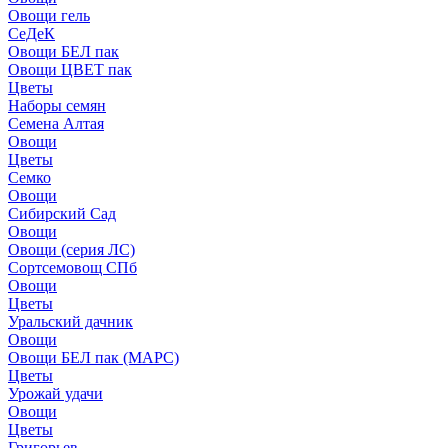
Овощи гель
СеДеК
Овощи БЕЛ пак
Овощи ЦВЕТ пак
Цветы
Наборы семян
Семена Алтая
Овощи
Цветы
Семко
Овощи
Сибирский Сад
Овощи
Овощи (серия ЛС)
Сортсемовощ СПб
Овощи
Цветы
Уральский дачник
Овощи
Овощи БЕЛ пак (МАРС)
Цветы
Урожай удачи
Овощи
Цветы
Григорьев