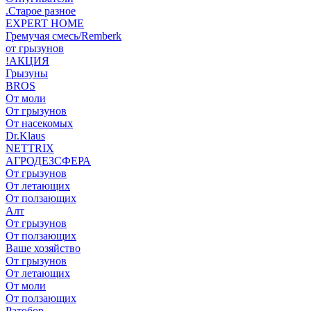
.Старое разное
EXPERT HOME
Гремучая смесь/Remberk
от грызунов
!АКЦИЯ
Грызуны
BROS
От моли
От грызунов
От насекомых
Dr.Klaus
NETTRIX
АГРОДЕЗСФЕРА
От грызунов
От летающих
От ползающих
Алт
От грызунов
От ползающих
Ваше хозяйство
От грызунов
От летающих
От моли
От ползающих
Ратобор