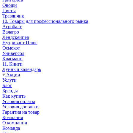
Овощи
Цветы
Травянчик
10. Товары для профессионального рынка
Агробалт
Валагро
Лендскейпер
Нутривант Плюс
Осмокот
Универсол
Класманн
11. Книги
Лунный календарь
Акции
Услуги
Блог
Бренды
Как купить
Условия оплаты
Условия доставки
Гарантия на товар
Компания
О компании
Команда