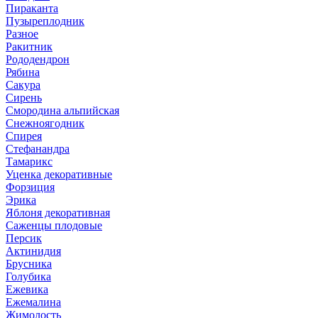
Пираканта
Пузыреплодник
Разное
Ракитник
Рододендрон
Рябина
Сакура
Сирень
Смородина альпийская
Снежноягодник
Спирея
Стефанандра
Тамарикс
Уценка декоративные
Форзиция
Эрика
Яблоня декоративная
Саженцы плодовые
Персик
Актинидия
Брусника
Голубика
Ежевика
Ежемалина
Жимолость