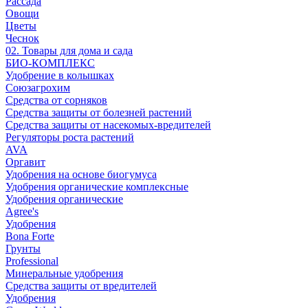
Рассада
Овощи
Цветы
Чеснок
02. Товары для дома и сада
БИО-КОМПЛЕКС
Удобрение в колышках
Союзагрохим
Средства от сорняков
Средства защиты от болезней растений
Средства защиты от насекомых-вредителей
Регуляторы роста растений
AVA
Оргавит
Удобрения на основе биогумуса
Удобрения органические комплексные
Удобрения органические
Agree's
Удобрения
Bona Forte
Грунты
Professional
Минеральные удобрения
Средства защиты от вредителей
Удобрения