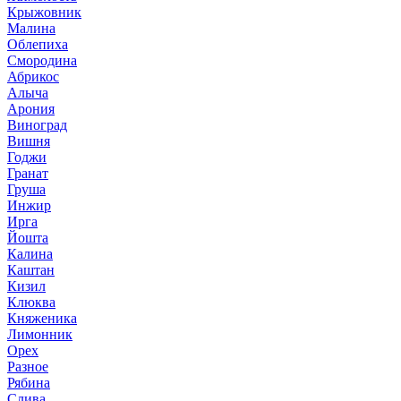
Крыжовник
Малина
Облепиха
Смородина
Абрикос
Алыча
Арония
Виноград
Вишня
Годжи
Гранат
Груша
Инжир
Ирга
Йошта
Калина
Каштан
Кизил
Клюква
Княженика
Лимонник
Орех
Разное
Рябина
Слива