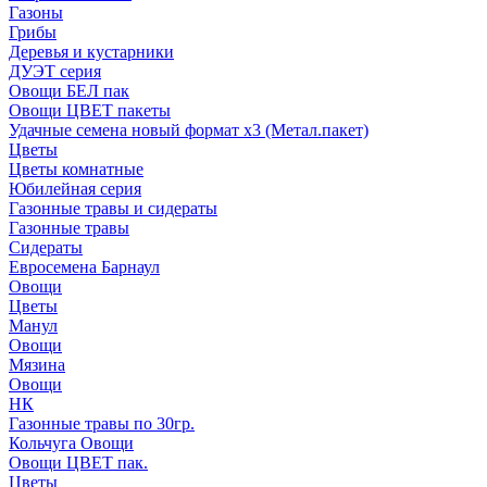
Газоны
Грибы
Деревья и кустарники
ДУЭТ серия
Овощи БЕЛ пак
Овощи ЦВЕТ пакеты
Удачные семена новый формат х3 (Метал.пакет)
Цветы
Цветы комнатные
Юбилейная серия
Газонные травы и сидераты
Газонные травы
Сидераты
Евросемена Барнаул
Овощи
Цветы
Манул
Овощи
Мязина
Овощи
НК
Газонные травы по 30гр.
Кольчуга Овощи
Овощи ЦВЕТ пак.
Цветы