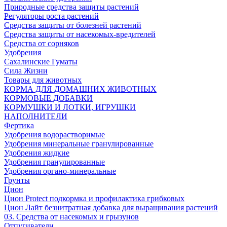
Природные средства защиты растений
Регуляторы роста растений
Средства защиты от болезней растений
Средства защиты от насекомых-вредителей
Средства от сорняков
Удобрения
Сахалинские Гуматы
Сила Жизни
Товары для животных
КОРМА ДЛЯ ДОМАШНИХ ЖИВОТНЫХ
КОРМОВЫЕ ДОБАВКИ
КОРМУШКИ И ЛОТКИ, ИГРУШКИ
НАПОЛНИТЕЛИ
Фертика
Удобрения водорастворимые
Удобрения минеральные гранулированные
Удобрения жидкие
Удобрения гранулированные
Удобрения органо-минеральные
Грунты
Цион
Цион Protect подкормка и профилактика грибковых
Цион Лайт безнитратная добавка для выращивания растений
03. Средства от насекомых и грызунов
Отпугиватели