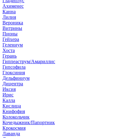
Гладиолус
Ахименес
Канна
Лилия
Вероника
Витрины
Пионы
Гейхера
Гелениум
Хоста
Герань
Гиппеаструм/Амариллис
Гипсофила
Глоксиния
Дельфиниум
Дицентра
Иксия
Ирис
Калла
Кислица
Книфофия
Колокольчик
Кочедыжник/Папортник
Крокосмия
Лаванда