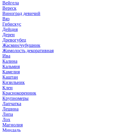
Вейгела
Вереск
Виноград девичий
Вяз
Гибискус
Дейция
Дерен
Древогубец
Жасмин/чубушник
Жимолость декоративная
Ива
Калина
Кальмия
Камелия
Каштан
Кизильник
Клен
Краснокоренник
Крупномеры
Лапчатка
Лещина
Липа
Лох
Магнолия
Миндаль