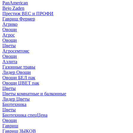
PanAmerican
Bejo Zaden
Престиж ВЕС и ПРОФИ
Гавриш Фермер
Агрико
Овощи
Агрос
Овощи
Цветы
Агросемтомс
Овощи
Аэлита
Газонные травы
Лидер Овощи
Овощи БЕЛ пак
Овощи ЦВЕТ пак
Цветы
Цветы комнатные и балконные
Лидер Цветы
Биотехника
Цветы
Биотехника спецЦена
Овощи
Гавриш
Гавриш ЗЫКОВ