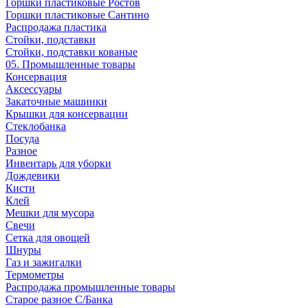
Горшки пластиковые Ростов
Горшки пластиковые Сантино
Распродажа пластика
Стойки, подставки
Стойки, подставки кованые
05. Промышленные товары
Консервация
Аксессуары
Закаточные машинки
Крышки для консервации
Стеклобанка
Посуда
Разное
Инвентарь для уборки
Дождевики
Кисти
Клей
Мешки для мусора
Свечи
Сетка для овощей
Шнуры
Газ и зажигалки
Термометры
Распродажа промышленные товары
Старое разное С/Банка