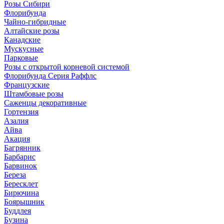
Розы Сибири
Флорибунда
Чайно-гибридные
Алтайские розы
Канадские
Мускусные
Парковые
Розы с открытой корневой системой
Флорибунда Серия Раффлс
Французские
Штамбовые розы
Саженцы декоративные
Гортензия
Азалия
Айва
Акация
Багрянник
Барбарис
Барвинок
Береза
Бересклет
Бирючина
Боярышник
Буддлея
Бузина