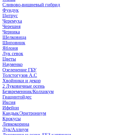
Сливово-вишневый гибрид
Фундук
Цитрус
Черемуха
Черешня
Черника
Шелковица
Шиповник
Яблоня
Лук севок
Цветы
Науменко
Озеленение ГБУ
Толстогузов А.С
Хвойники и декор
2 Луковичные осень
Безвременник/Колхикум
Гиацинтойдес
Иксия
Ифейон
Кандык/Эритрониум
Крокусы
Левкокорина
Лук/Аллиум
Луковичные осень БЕЗ картинки