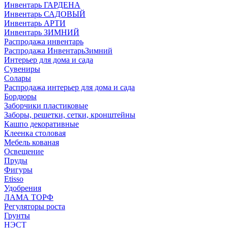
Инвентарь ГАРДЕНА
Инвентарь САДОВЫЙ
Инвентарь АРТИ
Инвентарь ЗИМНИЙ
Распродажа инвентарь
Распродажа ИнвентарьЗимний
Интерьер для дома и сада
Сувениры
Солары
Распродажа интерьер для дома и сада
Бордюры
Заборчики пластиковые
Заборы, решетки, сетки, кронштейны
Кашпо декоративные
Клеенка столовая
Мебель кованая
Освещение
Пруды
Фигуры
Etisso
Удобрения
ЛАМА ТОРФ
Регуляторы роста
Грунты
НЭСТ