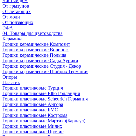
Чистый дом
От грызунов
От летающих
От моли
От ползающих
ЭФА
04. Товары для цветоводства
Керамика
Горшки керамические Композит
Горшки керамические Воронеж
Горшки керамические Польша
Горшки керамические Сады Аурики
Горшки керамические Студия - Декор
Горшки керамические Шойрих Германия
Опоры
Пластик
Горшки пластиковые Турция
Горшки пластиковые Elho Голландия
Горшки пластиковые Scheuriсh Германия
Горшки пластиковые Ангора
Горшки пластиковые БМС
Горшки пластиковые Кострома
Горшки пластиковые Мартика(Барнаул)
Горшки пластиковые Милих
Горшки пластиковые Прочие