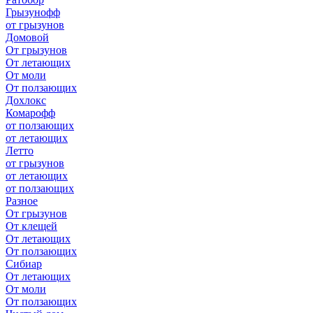
Грызунофф
от грызунов
Домовой
От грызунов
От летающих
От моли
От ползающих
Дохлокс
Комарофф
от ползающих
от летающих
Летто
от грызунов
от летающих
от ползающих
Разное
От грызунов
От клещей
От летающих
От ползающих
Сибиар
От летающих
От моли
От ползающих