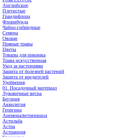
Английские
Плетистые
Грандифлора
Флорибунда
Чайно-гибридные
Семена
Овощи
Пряные травы
Цветы
Товары для пикника
Трава искусственная
Уход за растениями
Защита от болезней растений
Защита от вредителей
Удобрения
01. Посадочный материал
Луковичные весна
Бегония
Аквилегия
Георгина
Анемона/ветренница
Астильба
Астра
Астранция