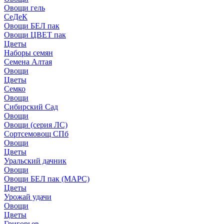
Овощи гель
СеДеК
Овощи БЕЛ пак
Овощи ЦВЕТ пак
Цветы
Наборы семян
Семена Алтая
Овощи
Цветы
Семко
Овощи
Сибирский Сад
Овощи
Овощи (серия ЛС)
Сортсемовощ СПб
Овощи
Цветы
Уральский дачник
Овощи
Овощи БЕЛ пак (МАРС)
Цветы
Урожай удачи
Овощи
Цветы
Григорьев