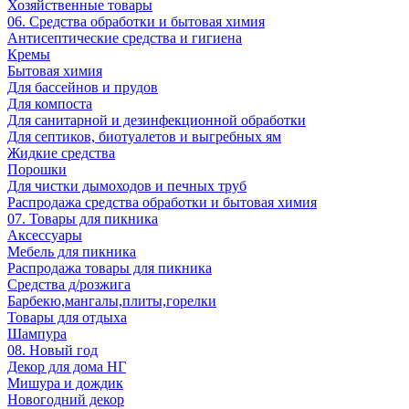
Хозяйственные товары
06. Средства обработки и бытовая химия
Антисептические средства и гигиена
Кремы
Бытовая химия
Для бассейнов и прудов
Для компоста
Для санитарной и дезинфекционной обработки
Для септиков, биотуалетов и выгребных ям
Жидкие средства
Порошки
Для чистки дымоходов и печных труб
Распродажа средства обработки и бытовая химия
07. Товары для пикника
Аксессуары
Мебель для пикника
Распродажа товары для пикника
Средства д/розжига
Барбекю,мангалы,плиты,горелки
Товары для отдыха
Шампура
08. Новый год
Декор для дома НГ
Мишура и дождик
Новогодний декор