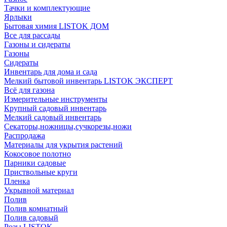
Тачки и комплектующие
Ярлыки
Бытовая химия LISTOK ДОМ
Все для рассады
Газоны и сидераты
Газоны
Сидераты
Инвентарь для дома и сада
Мелкий бытовой инвентарь LISTOK ЭКСПЕРТ
Всё для газона
Измерительные инструменты
Крупный садовый инвентарь
Мелкий садовый инвентарь
Секаторы,ножницы,сучкорезы,ножи
Распродажа
Материалы для укрытия растений
Кокосовое полотно
Парники садовые
Приствольные круги
Пленка
Укрывной материал
Полив
Полив комнатный
Полив садовый
Розы LISTOK