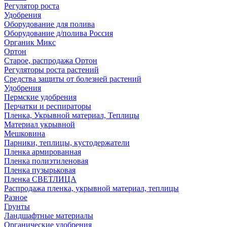
Регулятор роста
Удобрения
Оборудование для полива
Оборудование д/полива Россия
Органик Микс
Ортон
Старое, распродажа Ортон
Регуляторы роста растений
Средства защиты от болезней растений
Удобрения
Пермские удобрения
Перчатки и респираторы
Пленка, Укрывной материал, Теплицы
Материал укрывной
Мешковина
Парники, теплицы, кустодержатели
Пленка армированная
Пленка полиэтиленовая
Пленка пузырьковая
Пленка СВЕТЛИЦА
Распродажа пленка, укрывной материал, теплицы
Разное
Грунты
Ландшафтные материалы
Органические удобрения