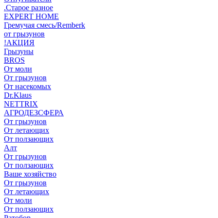
.Старое разное
EXPERT HOME
Гремучая смесь/Remberk
от грызунов
!АКЦИЯ
Грызуны
BROS
От моли
От грызунов
От насекомых
Dr.Klaus
NETTRIX
АГРОДЕЗСФЕРА
От грызунов
От летающих
От ползающих
Алт
От грызунов
От ползающих
Ваше хозяйство
От грызунов
От летающих
От моли
От ползающих
Ратобор