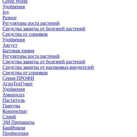
Green World
Удобрения
Joy
Разное
Регуляторы роста растений
Средства защиты от болезней растений
Средства от сорняков
Удобрения
Август
Бытовая химия
Регуляторы роста растений
Средства защиты от болезней растений
Средства защиты от насекомых-вредителей
Средства от сорняков
Серия ПРОФИ
АгроТехГумат
Удобрения
Аминосил
Паста/гель
Гранулы
Концентрат
Спрей
ЭМ Препараты
БашИнком
Пробиотики