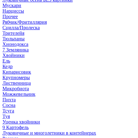
Мускари
Нарциссы
Прочее
Рябчик/Фритиллярия
Сцилла/Пролеска
Трителейя
Тюльпаны
Хионодокса
7 Земляника
Хвойники
Ель
Кедр
Кипарисовик
Крупномеры
Лиственница
Микробиота
Можжевельник
Пихта
Сосна
Тсуга
Туя
Уценка хвойники
9 Картофель
Луковичные и многолетники в контейнерах