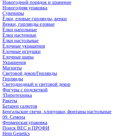
Новогодний порядок и хранение
Новогодняя упаковка
Сувениры
Ёлки, еловые гирлянды, венки
Венки, гирлянды еловые
Ёлки напольные
Ёлки настенные
Ёлки настольные
Ёлочные украшения
Ёлочные игрушки
Елочные шары
Украшения
Магниты
Световой декор/Гирлянды
Гирлянды
Светодиодный и световой декор
Фигуры с подсветкой
!Пиротехника
Ракеты
Батареи салютов
Бенгальские свечи, хлопушки, фонтаны настольные
09. Семена
Фермерская упаковка
Поиск ВЕС и ПРОФИ
Hem Genetics