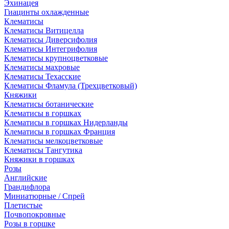
Эхинацея
Гиацинты охлажденные
Клематисы
Клематисы Витицелла
Клематисы Диверсифолия
Клематисы Интегрифолия
Клематисы крупноцветковые
Клематисы махровые
Клематисы Техасские
Клематисы Фламула (Трехцветковый)
Княжики
Клематисы ботанические
Клематисы в горшках
Клематисы в горшках Нидерланды
Клематисы в горшках Франция
Клематисы мелкоцветковые
Клематисы Тангутика
Княжики в горшках
Розы
Английские
Грандифлора
Миниатюрные / Спрей
Плетистые
Почвопокровные
Розы в горшке