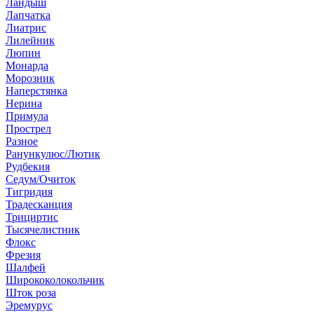
Ландыш
Лапчатка
Лиатрис
Лилейник
Люпин
Монарда
Морозник
Наперстянка
Нерина
Примула
Прострел
Разное
Ранункулюс/Лютик
Рудбекия
Седум/Очиток
Тигридия
Традесканция
Трициртис
Тысячелистник
Флокс
Фрезия
Шалфей
Ширококолокольчик
Шток роза
Эремурус