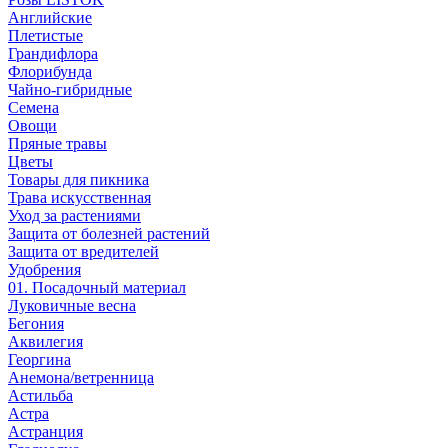
Английские
Плетистые
Грандифлора
Флорибунда
Чайно-гибридные
Семена
Овощи
Пряные травы
Цветы
Товары для пикника
Трава искусственная
Уход за растениями
Защита от болезней растений
Защита от вредителей
Удобрения
01. Посадочный материал
Луковичные весна
Бегония
Аквилегия
Георгина
Анемона/ветренница
Астильба
Астра
Астранция