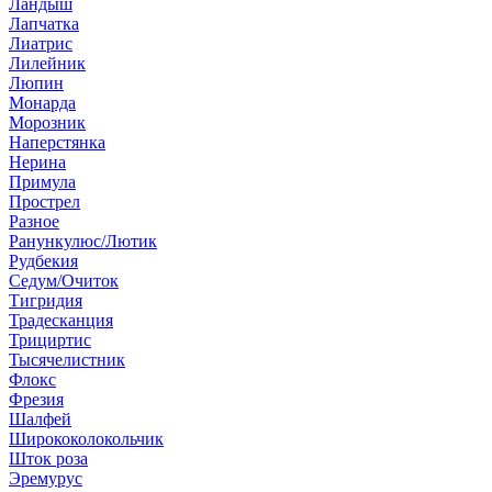
Ландыш
Лапчатка
Лиатрис
Лилейник
Люпин
Монарда
Морозник
Наперстянка
Нерина
Примула
Прострел
Разное
Ранункулюс/Лютик
Рудбекия
Седум/Очиток
Тигридия
Традесканция
Трициртис
Тысячелистник
Флокс
Фрезия
Шалфей
Ширококолокольчик
Шток роза
Эремурус