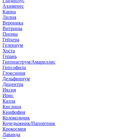
Гладиолус
Ахименес
Канна
Лилия
Вероника
Витрины
Пионы
Гейхера
Гелениум
Хоста
Герань
Гиппеаструм/Амариллис
Гипсофила
Глоксиния
Дельфиниум
Дицентра
Иксия
Ирис
Калла
Кислица
Книфофия
Колокольчик
Кочедыжник/Папортник
Крокосмия
Лаванда