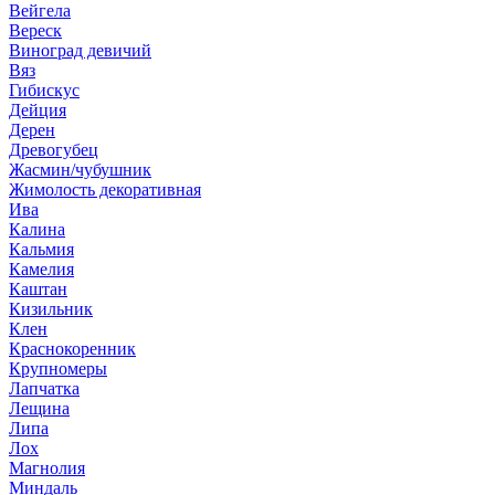
Вейгела
Вереск
Виноград девичий
Вяз
Гибискус
Дейция
Дерен
Древогубец
Жасмин/чубушник
Жимолость декоративная
Ива
Калина
Кальмия
Камелия
Каштан
Кизильник
Клен
Краснокоренник
Крупномеры
Лапчатка
Лещина
Липа
Лох
Магнолия
Миндаль