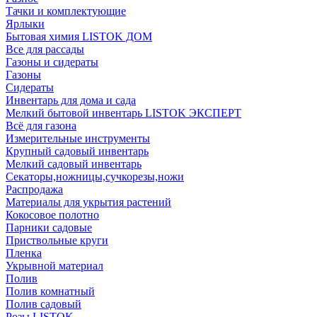
Тачки и комплектующие
Ярлыки
Бытовая химия LISTOK ДОМ
Все для рассады
Газоны и сидераты
Газоны
Сидераты
Инвентарь для дома и сада
Мелкий бытовой инвентарь LISTOK ЭКСПЕРТ
Всё для газона
Измерительные инструменты
Крупный садовый инвентарь
Мелкий садовый инвентарь
Секаторы,ножницы,сучкорезы,ножи
Распродажа
Материалы для укрытия растений
Кокосовое полотно
Парники садовые
Приствольные круги
Пленка
Укрывной материал
Полив
Полив комнатный
Полив садовый
Розы LISTOK