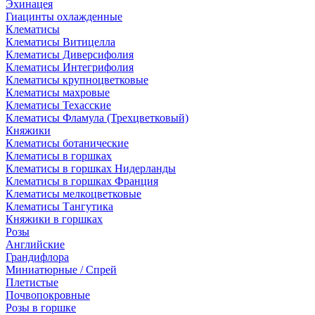
Эхинацея
Гиацинты охлажденные
Клематисы
Клематисы Витицелла
Клематисы Диверсифолия
Клематисы Интегрифолия
Клематисы крупноцветковые
Клематисы махровые
Клематисы Техасские
Клематисы Фламула (Трехцветковый)
Княжики
Клематисы ботанические
Клематисы в горшках
Клематисы в горшках Нидерланды
Клематисы в горшках Франция
Клематисы мелкоцветковые
Клематисы Тангутика
Княжики в горшках
Розы
Английские
Грандифлора
Миниатюрные / Спрей
Плетистые
Почвопокровные
Розы в горшке