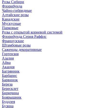
Розы Сибири
Флорибунда
Чайно-гибридные
Алтайские розы
Канадские
Мускусные
Парковые
Розы с открытой корневой системой
Флорибунда Серия Раффлс
Французские
Штамбовые розы
Саженцы декоративные
Гортензия
Азалия
Айва
Акация
Багрянник
Барбарис
Барвинок
Береза
Бересклет
Бирючина
Боярышник
Буддлея
Бузина