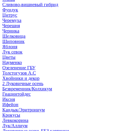
Сливово-вишневый гибрид
Фундук
Цитрус
Черемуха
Черешня
Черника
Шелковица
Шиповник
Яблоня
Лук севок
Цветы
Науменко
Озеленение ГБУ
Толстогузов А.С
Хвойники и декор
2 Луковичные осень
Безвременник/Колхикум
Гиацинтойдес
Иксия
Ифейон
Кандык/Эритрониум
Крокусы
Левкокорина
Лук/Аллиум
Луковичные осень БЕЗ картинки