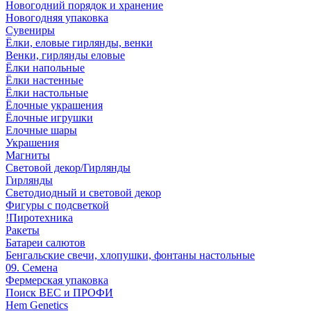
Новогодний порядок и хранение
Новогодняя упаковка
Сувениры
Ёлки, еловые гирлянды, венки
Венки, гирлянды еловые
Ёлки напольные
Ёлки настенные
Ёлки настольные
Ёлочные украшения
Ёлочные игрушки
Елочные шары
Украшения
Магниты
Световой декор/Гирлянды
Гирлянды
Светодиодный и световой декор
Фигуры с подсветкой
!Пиротехника
Ракеты
Батареи салютов
Бенгальские свечи, хлопушки, фонтаны настольные
09. Семена
Фермерская упаковка
Поиск ВЕС и ПРОФИ
Hem Genetics