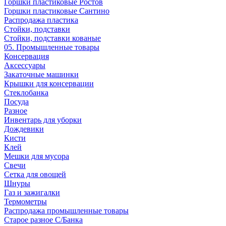
Горшки пластиковые Ростов
Горшки пластиковые Сантино
Распродажа пластика
Стойки, подставки
Стойки, подставки кованые
05. Промышленные товары
Консервация
Аксессуары
Закаточные машинки
Крышки для консервации
Стеклобанка
Посуда
Разное
Инвентарь для уборки
Дождевики
Кисти
Клей
Мешки для мусора
Свечи
Сетка для овощей
Шнуры
Газ и зажигалки
Термометры
Распродажа промышленные товары
Старое разное С/Банка