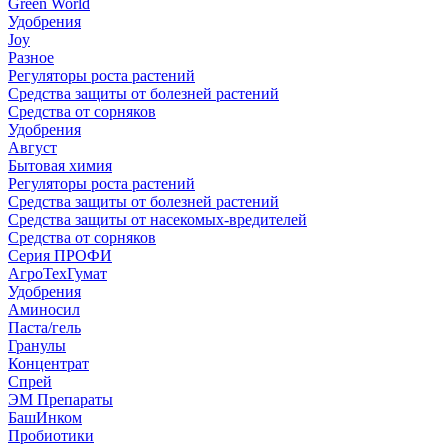
Green World
Удобрения
Joy
Разное
Регуляторы роста растений
Средства защиты от болезней растений
Средства от сорняков
Удобрения
Август
Бытовая химия
Регуляторы роста растений
Средства защиты от болезней растений
Средства защиты от насекомых-вредителей
Средства от сорняков
Серия ПРОФИ
АгроТехГумат
Удобрения
Аминосил
Паста/гель
Гранулы
Концентрат
Спрей
ЭМ Препараты
БашИнком
Пробиотики