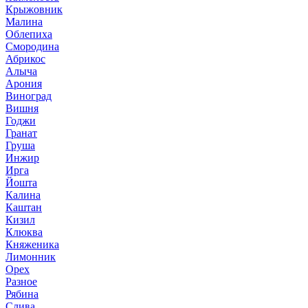
Крыжовник
Малина
Облепиха
Смородина
Абрикос
Алыча
Арония
Виноград
Вишня
Годжи
Гранат
Груша
Инжир
Ирга
Йошта
Калина
Каштан
Кизил
Клюква
Княженика
Лимонник
Орех
Разное
Рябина
Слива