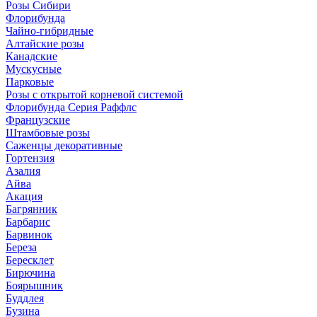
Розы Сибири
Флорибунда
Чайно-гибридные
Алтайские розы
Канадские
Мускусные
Парковые
Розы с открытой корневой системой
Флорибунда Серия Раффлс
Французские
Штамбовые розы
Саженцы декоративные
Гортензия
Азалия
Айва
Акация
Багрянник
Барбарис
Барвинок
Береза
Бересклет
Бирючина
Боярышник
Буддлея
Бузина