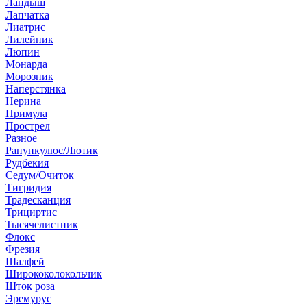
Ландыш
Лапчатка
Лиатрис
Лилейник
Люпин
Монарда
Морозник
Наперстянка
Нерина
Примула
Прострел
Разное
Ранункулюс/Лютик
Рудбекия
Седум/Очиток
Тигридия
Традесканция
Трициртис
Тысячелистник
Флокс
Фрезия
Шалфей
Ширококолокольчик
Шток роза
Эремурус