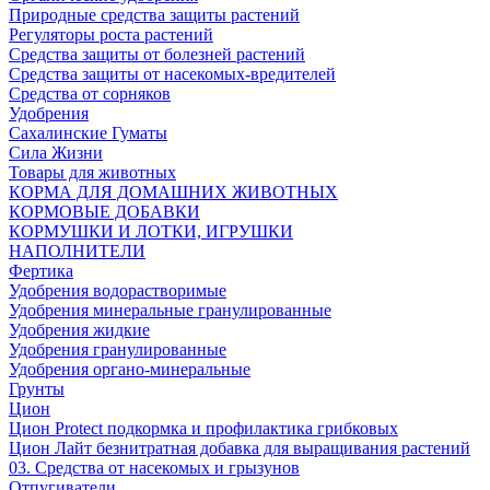
Природные средства защиты растений
Регуляторы роста растений
Средства защиты от болезней растений
Средства защиты от насекомых-вредителей
Средства от сорняков
Удобрения
Сахалинские Гуматы
Сила Жизни
Товары для животных
КОРМА ДЛЯ ДОМАШНИХ ЖИВОТНЫХ
КОРМОВЫЕ ДОБАВКИ
КОРМУШКИ И ЛОТКИ, ИГРУШКИ
НАПОЛНИТЕЛИ
Фертика
Удобрения водорастворимые
Удобрения минеральные гранулированные
Удобрения жидкие
Удобрения гранулированные
Удобрения органо-минеральные
Грунты
Цион
Цион Protect подкормка и профилактика грибковых
Цион Лайт безнитратная добавка для выращивания растений
03. Средства от насекомых и грызунов
Отпугиватели