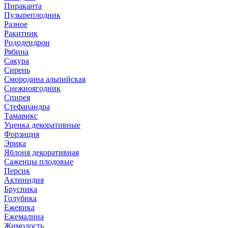
Пираканта
Пузыреплодник
Разное
Ракитник
Рододендрон
Рябина
Сакура
Сирень
Смородина альпийская
Снежноягодник
Спирея
Стефанандра
Тамарикс
Уценка декоративные
Форзиция
Эрика
Яблоня декоративная
Саженцы плодовые
Персик
Актинидия
Брусника
Голубика
Ежевика
Ежемалина
Жимолость