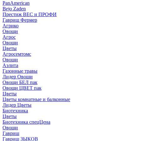
PanAmerican
Bejo Zaden
Престиж ВЕС и ПРОФИ
Гавриш Фермер
Агрико
Овощи
Агрос
Овощи
Цветы
Агросемтомс
Овощи
Аэлита
Газонные травы
Лидер Овощи
Овощи БЕЛ пак
Овощи ЦВЕТ пак
Цветы
Цветы комнатные и балконные
Лидер Цветы
Биотехника
Цветы
Биотехника спецЦена
Овощи
Гавриш
Гавриш ЗЫКОВ