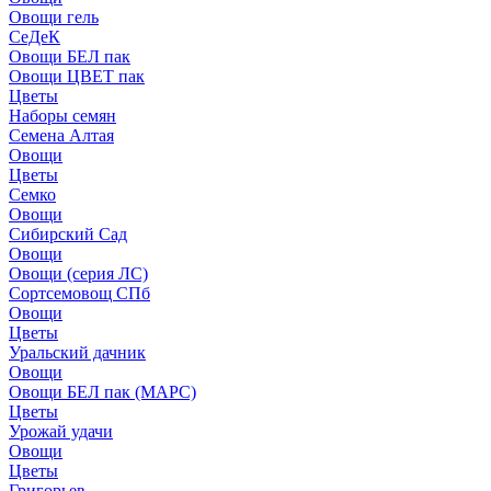
Овощи гель
СеДеК
Овощи БЕЛ пак
Овощи ЦВЕТ пак
Цветы
Наборы семян
Семена Алтая
Овощи
Цветы
Семко
Овощи
Сибирский Сад
Овощи
Овощи (серия ЛС)
Сортсемовощ СПб
Овощи
Цветы
Уральский дачник
Овощи
Овощи БЕЛ пак (МАРС)
Цветы
Урожай удачи
Овощи
Цветы
Григорьев