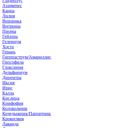
Гладиолус
Ахименес
Канна
Лилия
Вероника
Витрины
Пионы
Гейхера
Гелениум
Хоста
Герань
Гиппеаструм/Амариллис
Гипсофила
Глоксиния
Дельфиниум
Дицентра
Иксия
Ирис
Калла
Кислица
Книфофия
Колокольчик
Кочедыжник/Папортник
Крокосмия
Лаванда