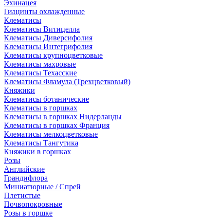
Эхинацея
Гиацинты охлажденные
Клематисы
Клематисы Витицелла
Клематисы Диверсифолия
Клематисы Интегрифолия
Клематисы крупноцветковые
Клематисы махровые
Клематисы Техасские
Клематисы Фламула (Трехцветковый)
Княжики
Клематисы ботанические
Клематисы в горшках
Клематисы в горшках Нидерланды
Клематисы в горшках Франция
Клематисы мелкоцветковые
Клематисы Тангутика
Княжики в горшках
Розы
Английские
Грандифлора
Миниатюрные / Спрей
Плетистые
Почвопокровные
Розы в горшке