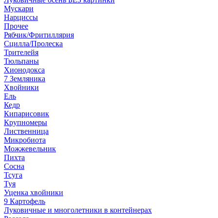
Мускари
Нарциссы
Прочее
Рябчик/Фритиллярия
Сцилла/Пролеска
Трителейя
Тюльпаны
Хионодокса
7 Земляника
Хвойники
Ель
Кедр
Кипарисовик
Крупномеры
Лиственница
Микробиота
Можжевельник
Пихта
Сосна
Тсуга
Туя
Уценка хвойники
9 Картофель
Луковичные и многолетники в контейнерах