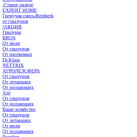
.Старое разное
EXPERT HOME
Гремучая смесь/Remberk
от грызунов
!АКЦИЯ
Грызуны
BROS
От моли
От грызунов
От насекомых
Dr.Klaus
NETTRIX
АГРОДЕЗСФЕРА
От грызунов
От летающих
От ползающих
Алт
От грызунов
От ползающих
Ваше хозяйство
От грызунов
От летающих
От моли
От ползающих
Ратобор