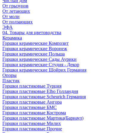
Чистый дом
От грызунов
От летающих
От моли
От ползающих
ЭФА
04. Товары для цветоводства
Керамика
Горшки керамические Композит
Горшки керамические Воронеж
Горшки керамические Польша
Горшки керамические Сады Аурики
Горшки керамические Студия - Декор
Горшки керамические Шойрих Германия
Опоры
Пластик
Горшки пластиковые Турция
Горшки пластиковые Elho Голландия
Горшки пластиковые Scheuriсh Германия
Горшки пластиковые Ангора
Горшки пластиковые БМС
Горшки пластиковые Кострома
Горшки пластиковые Мартика(Барнаул)
Горшки пластиковые Милих
Горшки пластиковые Прочие