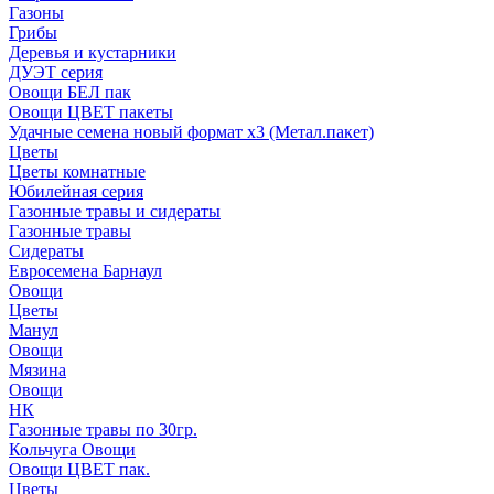
Газоны
Грибы
Деревья и кустарники
ДУЭТ серия
Овощи БЕЛ пак
Овощи ЦВЕТ пакеты
Удачные семена новый формат х3 (Метал.пакет)
Цветы
Цветы комнатные
Юбилейная серия
Газонные травы и сидераты
Газонные травы
Сидераты
Евросемена Барнаул
Овощи
Цветы
Манул
Овощи
Мязина
Овощи
НК
Газонные травы по 30гр.
Кольчуга Овощи
Овощи ЦВЕТ пак.
Цветы