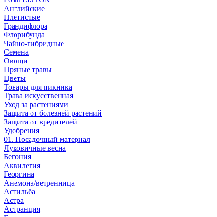
Английские
Плетистые
Грандифлора
Флорибунда
Чайно-гибридные
Семена
Овощи
Пряные травы
Цветы
Товары для пикника
Трава искусственная
Уход за растениями
Защита от болезней растений
Защита от вредителей
Удобрения
01. Посадочный материал
Луковичные весна
Бегония
Аквилегия
Георгина
Анемона/ветренница
Астильба
Астра
Астранция