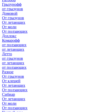
Грызунофф
от грызунов
Домовой
От грызунов
От летающих
От моли
От ползающих
Дохлокс
Комарофф
от ползающих
от летающих
Летто
от грызунов
от летающих
от ползающих
Разное
От грызунов
От клещей
От летающих
От ползающих
Сибиар
От летающих
От моли
От ползающих