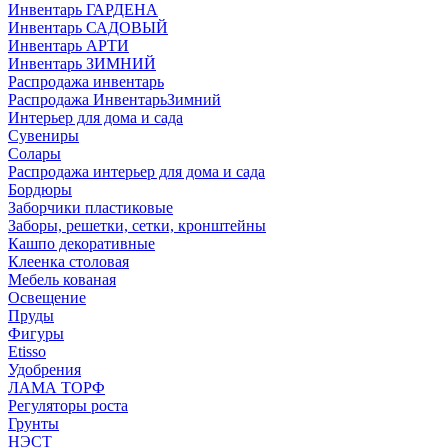
Инвентарь ГАРДЕНА
Инвентарь САДОВЫЙ
Инвентарь АРТИ
Инвентарь ЗИМНИЙ
Распродажа инвентарь
Распродажа ИнвентарьЗимний
Интерьер для дома и сада
Сувениры
Солары
Распродажа интерьер для дома и сада
Бордюры
Заборчики пластиковые
Заборы, решетки, сетки, кронштейны
Кашпо декоративные
Клеенка столовая
Мебель кованая
Освещение
Пруды
Фигуры
Etisso
Удобрения
ЛАМА ТОРФ
Регуляторы роста
Грунты
НЭСТ