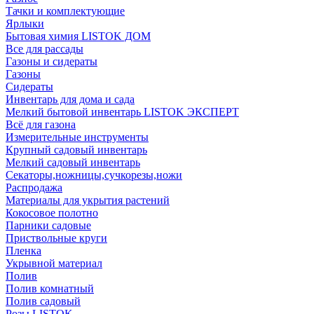
Тачки и комплектующие
Ярлыки
Бытовая химия LISTOK ДОМ
Все для рассады
Газоны и сидераты
Газоны
Сидераты
Инвентарь для дома и сада
Мелкий бытовой инвентарь LISTOK ЭКСПЕРТ
Всё для газона
Измерительные инструменты
Крупный садовый инвентарь
Мелкий садовый инвентарь
Секаторы,ножницы,сучкорезы,ножи
Распродажа
Материалы для укрытия растений
Кокосовое полотно
Парники садовые
Приствольные круги
Пленка
Укрывной материал
Полив
Полив комнатный
Полив садовый
Розы LISTOK