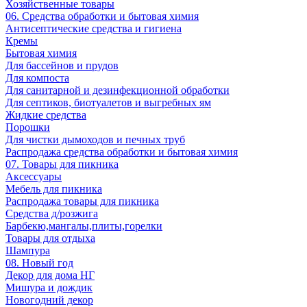
Хозяйственные товары
06. Средства обработки и бытовая химия
Антисептические средства и гигиена
Кремы
Бытовая химия
Для бассейнов и прудов
Для компоста
Для санитарной и дезинфекционной обработки
Для септиков, биотуалетов и выгребных ям
Жидкие средства
Порошки
Для чистки дымоходов и печных труб
Распродажа средства обработки и бытовая химия
07. Товары для пикника
Аксессуары
Мебель для пикника
Распродажа товары для пикника
Средства д/розжига
Барбекю,мангалы,плиты,горелки
Товары для отдыха
Шампура
08. Новый год
Декор для дома НГ
Мишура и дождик
Новогодний декор