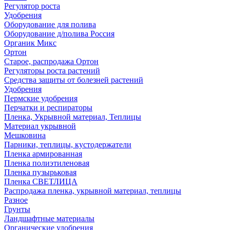
Регулятор роста
Удобрения
Оборудование для полива
Оборудование д/полива Россия
Органик Микс
Ортон
Старое, распродажа Ортон
Регуляторы роста растений
Средства защиты от болезней растений
Удобрения
Пермские удобрения
Перчатки и респираторы
Пленка, Укрывной материал, Теплицы
Материал укрывной
Мешковина
Парники, теплицы, кустодержатели
Пленка армированная
Пленка полиэтиленовая
Пленка пузырьковая
Пленка СВЕТЛИЦА
Распродажа пленка, укрывной материал, теплицы
Разное
Грунты
Ландшафтные материалы
Органические удобрения