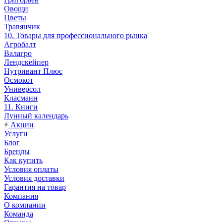
Овощи
Цветы
Травянчик
10. Товары для профессионального рынка
Агробалт
Валагро
Лендскейпер
Нутривант Плюс
Осмокот
Универсол
Класманн
11. Книги
Лунный календарь
Акции
Услуги
Блог
Бренды
Как купить
Условия оплаты
Условия доставки
Гарантия на товар
Компания
О компании
Команда