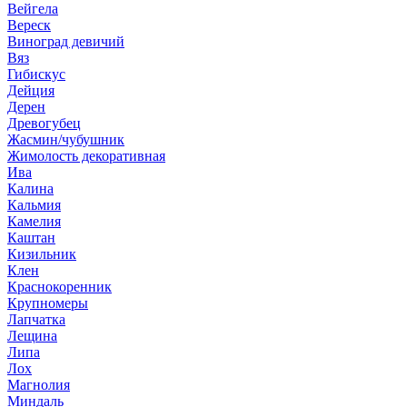
Вейгела
Вереск
Виноград девичий
Вяз
Гибискус
Дейция
Дерен
Древогубец
Жасмин/чубушник
Жимолость декоративная
Ива
Калина
Кальмия
Камелия
Каштан
Кизильник
Клен
Краснокоренник
Крупномеры
Лапчатка
Лещина
Липа
Лох
Магнолия
Миндаль