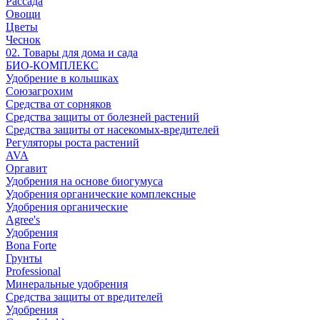
Рассада
Овощи
Цветы
Чеснок
02. Товары для дома и сада
БИО-КОМПЛЕКС
Удобрение в колышках
Союзагрохим
Средства от сорняков
Средства защиты от болезней растений
Средства защиты от насекомых-вредителей
Регуляторы роста растений
AVA
Оргавит
Удобрения на основе биогумуса
Удобрения органические комплексные
Удобрения органические
Agree's
Удобрения
Bona Forte
Грунты
Professional
Минеральные удобрения
Средства защиты от вредителей
Удобрения