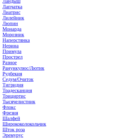
Ландыш
Лапчатка
Лиатрис
Лилейник
Люпин
Монарда
Морозник
Наперстянка
Нерина
Примула
Прострел
Разное
Ранункулюс/Лютик
Рудбекия
Седум/Очиток
Тигридия
Традесканция
Трициртис
Тысячелистник
Флокс
Фрезия
Шалфей
Ширококолокольчик
Шток роза
Эремурус