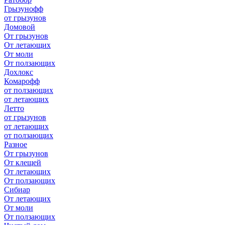
Грызунофф
от грызунов
Домовой
От грызунов
От летающих
От моли
От ползающих
Дохлокс
Комарофф
от ползающих
от летающих
Летто
от грызунов
от летающих
от ползающих
Разное
От грызунов
От клещей
От летающих
От ползающих
Сибиар
От летающих
От моли
От ползающих