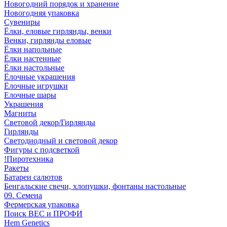
Новогодний порядок и хранение
Новогодняя упаковка
Сувениры
Ёлки, еловые гирлянды, венки
Венки, гирлянды еловые
Ёлки напольные
Ёлки настенные
Ёлки настольные
Ёлочные украшения
Ёлочные игрушки
Елочные шары
Украшения
Магниты
Световой декор/Гирлянды
Гирлянды
Светодиодный и световой декор
Фигуры с подсветкой
!Пиротехника
Ракеты
Батареи салютов
Бенгальские свечи, хлопушки, фонтаны настольные
09. Семена
Фермерская упаковка
Поиск ВЕС и ПРОФИ
Hem Genetics