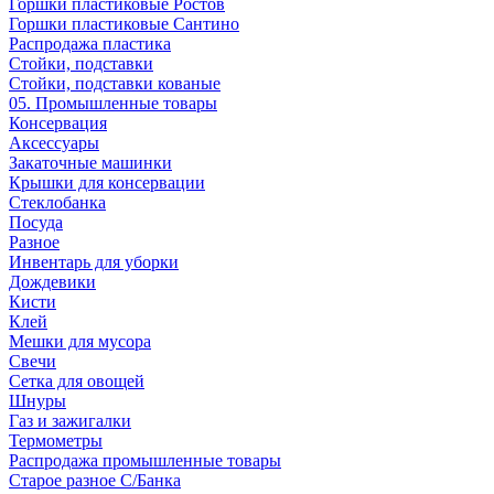
Горшки пластиковые Ростов
Горшки пластиковые Сантино
Распродажа пластика
Стойки, подставки
Стойки, подставки кованые
05. Промышленные товары
Консервация
Аксессуары
Закаточные машинки
Крышки для консервации
Стеклобанка
Посуда
Разное
Инвентарь для уборки
Дождевики
Кисти
Клей
Мешки для мусора
Свечи
Сетка для овощей
Шнуры
Газ и зажигалки
Термометры
Распродажа промышленные товары
Старое разное С/Банка