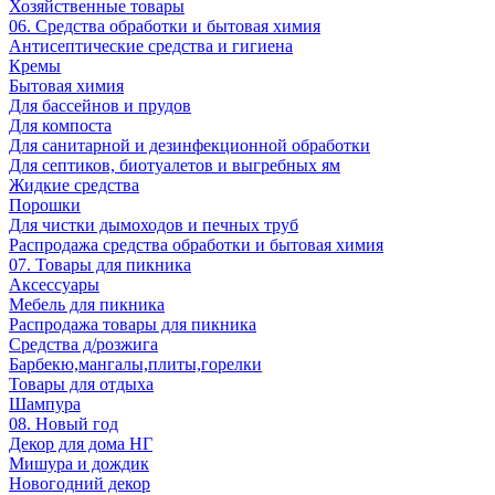
Хозяйственные товары
06. Средства обработки и бытовая химия
Антисептические средства и гигиена
Кремы
Бытовая химия
Для бассейнов и прудов
Для компоста
Для санитарной и дезинфекционной обработки
Для септиков, биотуалетов и выгребных ям
Жидкие средства
Порошки
Для чистки дымоходов и печных труб
Распродажа средства обработки и бытовая химия
07. Товары для пикника
Аксессуары
Мебель для пикника
Распродажа товары для пикника
Средства д/розжига
Барбекю,мангалы,плиты,горелки
Товары для отдыха
Шампура
08. Новый год
Декор для дома НГ
Мишура и дождик
Новогодний декор