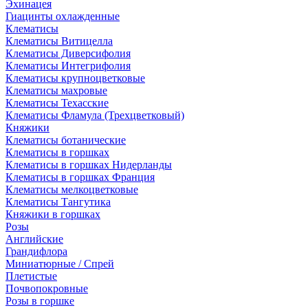
Эхинацея
Гиацинты охлажденные
Клематисы
Клематисы Витицелла
Клематисы Диверсифолия
Клематисы Интегрифолия
Клематисы крупноцветковые
Клематисы махровые
Клематисы Техасские
Клематисы Фламула (Трехцветковый)
Княжики
Клематисы ботанические
Клематисы в горшках
Клематисы в горшках Нидерланды
Клематисы в горшках Франция
Клематисы мелкоцветковые
Клематисы Тангутика
Княжики в горшках
Розы
Английские
Грандифлора
Миниатюрные / Спрей
Плетистые
Почвопокровные
Розы в горшке