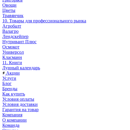
Овощи
Цветы
Травянчик
10. Товары для профессионального рынка
Агробалт
Валагро
Лендскейпер
Нутривант Плюс
Осмокот
Универсол
Класманн
11. Книги
Лунный календарь
Акции
Услуги
Блог
Бренды
Как купить
Условия оплаты
Условия доставки
Гарантия на товар
Компания
О компании
Команда