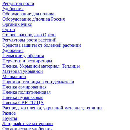
Регулятор роста
Удобрения
Оборудование для полива
Оборудование д/полива Россия
Органик Микс
Ортон
Старое, распродажа Ортон
Регуляторы роста растений
Средства защиты от болезней растений
Удобрения
Пермские удобрения
Перчатки и респираторы
Пленка, Укрывной материал, Теплицы
Материал укрывной
Мешковина
Парники, теплицы, кустодержатели
Пленка армированная
Пленка полиэтиленовая
Пленка пузырьковая
Пленка СВЕТЛИЦА
Распродажа пленка, укрывной материал, теплицы
Разное
Грунты
Ландшафтные материалы
Органические удобрения