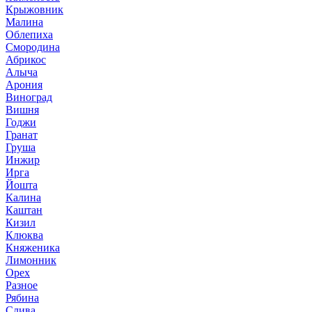
Крыжовник
Малина
Облепиха
Смородина
Абрикос
Алыча
Арония
Виноград
Вишня
Годжи
Гранат
Груша
Инжир
Ирга
Йошта
Калина
Каштан
Кизил
Клюква
Княженика
Лимонник
Орех
Разное
Рябина
Слива