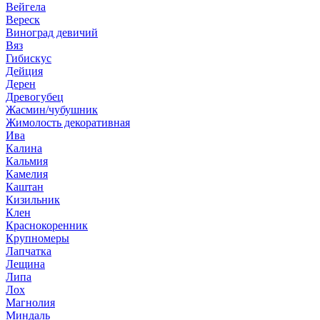
Вейгела
Вереск
Виноград девичий
Вяз
Гибискус
Дейция
Дерен
Древогубец
Жасмин/чубушник
Жимолость декоративная
Ива
Калина
Кальмия
Камелия
Каштан
Кизильник
Клен
Краснокоренник
Крупномеры
Лапчатка
Лещина
Липа
Лох
Магнолия
Миндаль