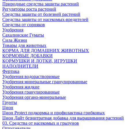
Природные средства защиты растений
Регуляторы роста растений
Средства защиты от болезней растений
Средства защиты от насекомых-вредителей
Средства от сорняков
Удобрения
Сахалинские Гуматы
Сила Жизни
Товары для животных
КОРМА ДЛЯ ДОМАШНИХ ЖИВОТНЫХ
КОРМОВЫЕ ДОБАВКИ
КОРМУШКИ И ЛОТКИ, ИГРУШКИ
НАПОЛНИТЕЛИ
Фертика
Удобрения водорастворимые
Удобрения минеральные гранулированные
Удобрения жидкие
Удобрения гранулированные
Удобрения органо-минеральные
Грунты
Цион
Цион Protect подкормка и профилактика грибковых
Цион Лайт безнитратная добавка для выращивания растений
03. Средства от насекомых и грызунов
Отпугиватели