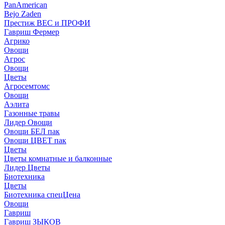
PanAmerican
Bejo Zaden
Престиж ВЕС и ПРОФИ
Гавриш Фермер
Агрико
Овощи
Агрос
Овощи
Цветы
Агросемтомс
Овощи
Аэлита
Газонные травы
Лидер Овощи
Овощи БЕЛ пак
Овощи ЦВЕТ пак
Цветы
Цветы комнатные и балконные
Лидер Цветы
Биотехника
Цветы
Биотехника спецЦена
Овощи
Гавриш
Гавриш ЗЫКОВ