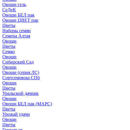
Овощи гель
СеДеК
Овощи БЕЛ пак
Овощи ЦВЕТ пак
Цветы
Наборы семян
Семена Алтая
Овощи
Цветы
Семко
Овощи
Сибирский Сад
Овощи
Овощи (серия ЛС)
Сортсемовощ СПб
Овощи
Цветы
Уральский дачник
Овощи
Овощи БЕЛ пак (МАРС)
Цветы
Урожай удачи
Овощи
Цветы
Григорьев