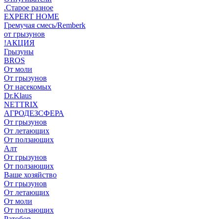
.Старое разное
EXPERT HOME
Гремучая смесь/Remberk
от грызунов
!АКЦИЯ
Грызуны
BROS
От моли
От грызунов
От насекомых
Dr.Klaus
NETTRIX
АГРОДЕЗСФЕРА
От грызунов
От летающих
От ползающих
Алт
От грызунов
От ползающих
Ваше хозяйство
От грызунов
От летающих
От моли
От ползающих
Ратобор