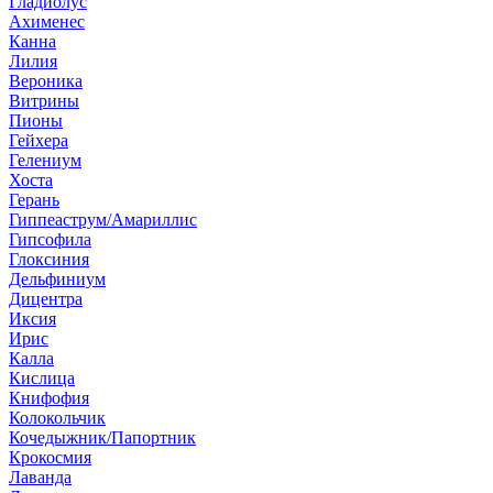
Гладиолус
Ахименес
Канна
Лилия
Вероника
Витрины
Пионы
Гейхера
Гелениум
Хоста
Герань
Гиппеаструм/Амариллис
Гипсофила
Глоксиния
Дельфиниум
Дицентра
Иксия
Ирис
Калла
Кислица
Книфофия
Колокольчик
Кочедыжник/Папортник
Крокосмия
Лаванда