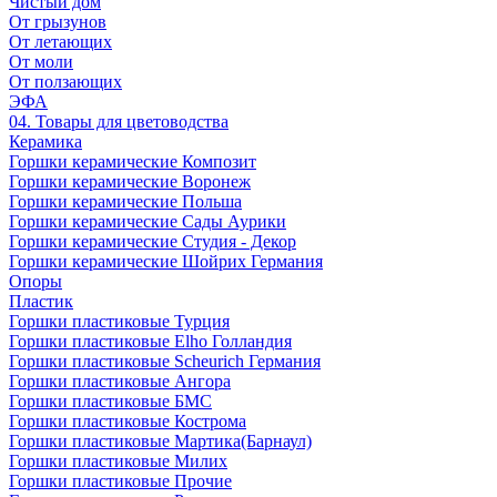
Чистый дом
От грызунов
От летающих
От моли
От ползающих
ЭФА
04. Товары для цветоводства
Керамика
Горшки керамические Композит
Горшки керамические Воронеж
Горшки керамические Польша
Горшки керамические Сады Аурики
Горшки керамические Студия - Декор
Горшки керамические Шойрих Германия
Опоры
Пластик
Горшки пластиковые Турция
Горшки пластиковые Elho Голландия
Горшки пластиковые Scheuriсh Германия
Горшки пластиковые Ангора
Горшки пластиковые БМС
Горшки пластиковые Кострома
Горшки пластиковые Мартика(Барнаул)
Горшки пластиковые Милих
Горшки пластиковые Прочие