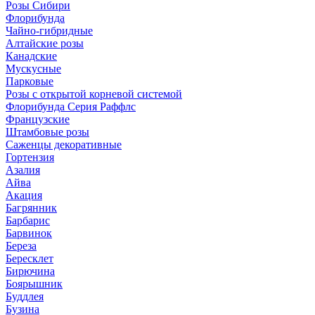
Розы Сибири
Флорибунда
Чайно-гибридные
Алтайские розы
Канадские
Мускусные
Парковые
Розы с открытой корневой системой
Флорибунда Серия Раффлс
Французские
Штамбовые розы
Саженцы декоративные
Гортензия
Азалия
Айва
Акация
Багрянник
Барбарис
Барвинок
Береза
Бересклет
Бирючина
Боярышник
Буддлея
Бузина