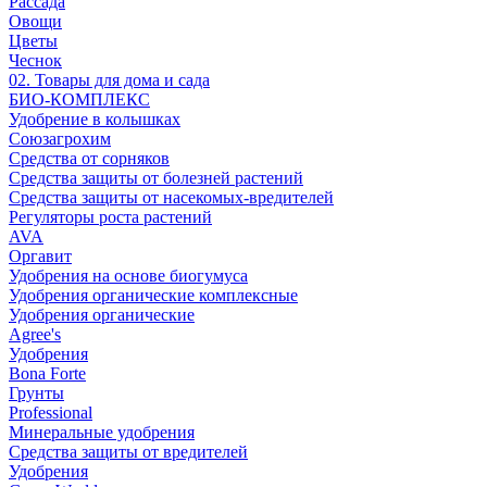
Рассада
Овощи
Цветы
Чеснок
02. Товары для дома и сада
БИО-КОМПЛЕКС
Удобрение в колышках
Союзагрохим
Средства от сорняков
Средства защиты от болезней растений
Средства защиты от насекомых-вредителей
Регуляторы роста растений
AVA
Оргавит
Удобрения на основе биогумуса
Удобрения органические комплексные
Удобрения органические
Agree's
Удобрения
Bona Forte
Грунты
Professional
Минеральные удобрения
Средства защиты от вредителей
Удобрения