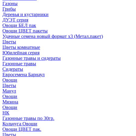
Газоны
Грибы
Деревья и кустарники
ДУЭТ серия
Овощи БЕЛ пак
Овощи ЦВЕТ пакеты
Удачные семена новый формат х3 (Метал.пакет)
Цветы
Цветы комнатные
Юбилейная серия
Газонные травы и сидераты
Газонные травы
Сидераты
Евросемена Барнаул
Овощи
Цветы
Манул
Овощи
Мязина
Овощи
НК
Газонные травы по 30гр.
Кольчуга Овощи
Овощи ЦВЕТ пак.
Цветы