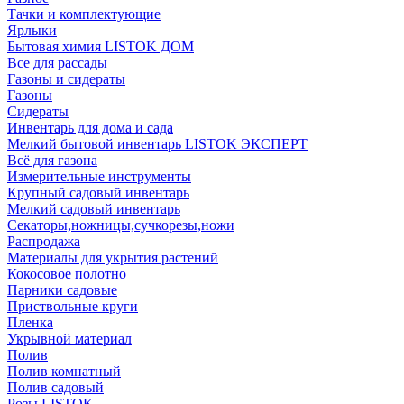
Тачки и комплектующие
Ярлыки
Бытовая химия LISTOK ДОМ
Все для рассады
Газоны и сидераты
Газоны
Сидераты
Инвентарь для дома и сада
Мелкий бытовой инвентарь LISTOK ЭКСПЕРТ
Всё для газона
Измерительные инструменты
Крупный садовый инвентарь
Мелкий садовый инвентарь
Секаторы,ножницы,сучкорезы,ножи
Распродажа
Материалы для укрытия растений
Кокосовое полотно
Парники садовые
Приствольные круги
Пленка
Укрывной материал
Полив
Полив комнатный
Полив садовый
Розы LISTOK