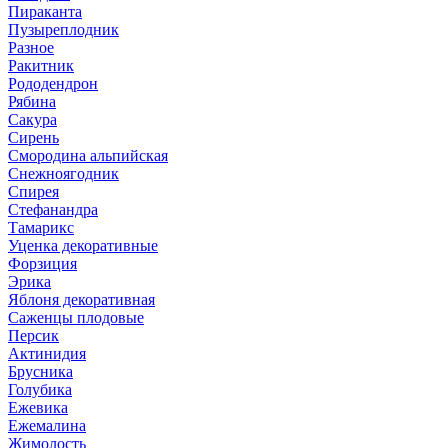
Пираканта
Пузыреплодник
Разное
Ракитник
Рододендрон
Рябина
Сакура
Сирень
Смородина альпийская
Снежноягодник
Спирея
Стефанандра
Тамарикс
Уценка декоративные
Форзиция
Эрика
Яблоня декоративная
Саженцы плодовые
Персик
Актинидия
Брусника
Голубика
Ежевика
Ежемалина
Жимолость