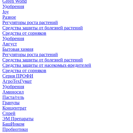
Green World
Удобрения
Joy
Разное
Регуляторы роста растений
Средства защиты от болезней растений
Средства от сорняков
Удобрения
Август
Бытовая химия
Регуляторы роста растений
Средства защиты от болезней растений
Средства защиты от насекомых-вредителей
Средства от сорняков
Серия ПРОФИ
АгроТехГумат
Удобрения
Аминосил
Паста/гель
Гранулы
Концентрат
Спрей
ЭМ Препараты
БашИнком
Пробиотики