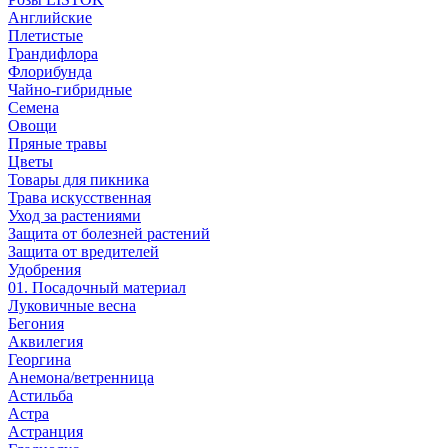
Английские
Плетистые
Грандифлора
Флорибунда
Чайно-гибридные
Семена
Овощи
Пряные травы
Цветы
Товары для пикника
Трава искусственная
Уход за растениями
Защита от болезней растений
Защита от вредителей
Удобрения
01. Посадочный материал
Луковичные весна
Бегония
Аквилегия
Георгина
Анемона/ветренница
Астильба
Астра
Астранция