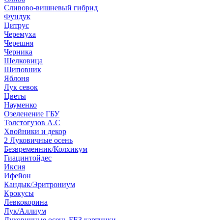
Сливово-вишневый гибрид
Фундук
Цитрус
Черемуха
Черешня
Черника
Шелковица
Шиповник
Яблоня
Лук севок
Цветы
Науменко
Озеленение ГБУ
Толстогузов А.С
Хвойники и декор
2 Луковичные осень
Безвременник/Колхикум
Гиацинтойдес
Иксия
Ифейон
Кандык/Эритрониум
Крокусы
Левкокорина
Лук/Аллиум
Луковичные осень БЕЗ картинки