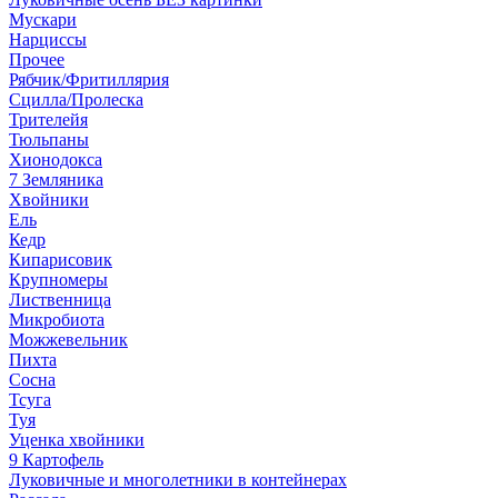
Мускари
Нарциссы
Прочее
Рябчик/Фритиллярия
Сцилла/Пролеска
Трителейя
Тюльпаны
Хионодокса
7 Земляника
Хвойники
Ель
Кедр
Кипарисовик
Крупномеры
Лиственница
Микробиота
Можжевельник
Пихта
Сосна
Тсуга
Туя
Уценка хвойники
9 Картофель
Луковичные и многолетники в контейнерах