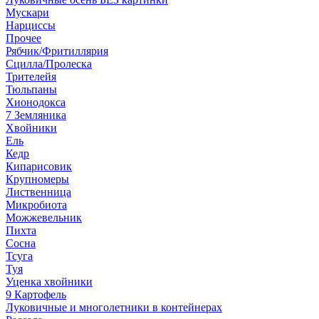
Мускари
Нарциссы
Прочее
Рябчик/Фритиллярия
Сцилла/Пролеска
Трителейя
Тюльпаны
Хионодокса
7 Земляника
Хвойники
Ель
Кедр
Кипарисовик
Крупномеры
Лиственница
Микробиота
Можжевельник
Пихта
Сосна
Тсуга
Туя
Уценка хвойники
9 Картофель
Луковичные и многолетники в контейнерах