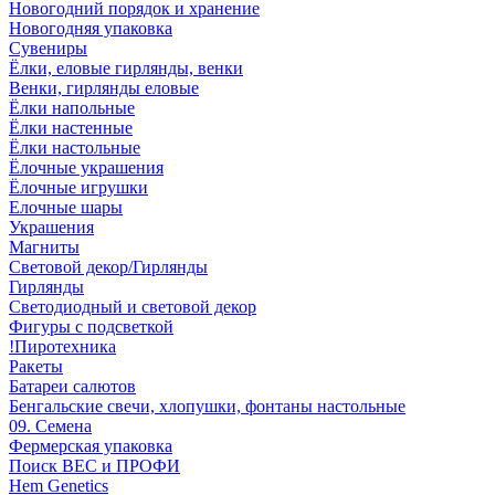
Новогодний порядок и хранение
Новогодняя упаковка
Сувениры
Ёлки, еловые гирлянды, венки
Венки, гирлянды еловые
Ёлки напольные
Ёлки настенные
Ёлки настольные
Ёлочные украшения
Ёлочные игрушки
Елочные шары
Украшения
Магниты
Световой декор/Гирлянды
Гирлянды
Светодиодный и световой декор
Фигуры с подсветкой
!Пиротехника
Ракеты
Батареи салютов
Бенгальские свечи, хлопушки, фонтаны настольные
09. Семена
Фермерская упаковка
Поиск ВЕС и ПРОФИ
Hem Genetics