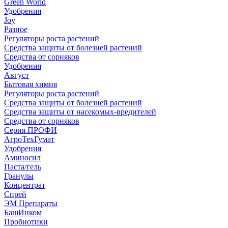
Green World
Удобрения
Joy
Разное
Регуляторы роста растений
Средства защиты от болезней растений
Средства от сорняков
Удобрения
Август
Бытовая химия
Регуляторы роста растений
Средства защиты от болезней растений
Средства защиты от насекомых-вредителей
Средства от сорняков
Серия ПРОФИ
АгроТехГумат
Удобрения
Аминосил
Паста/гель
Гранулы
Концентрат
Спрей
ЭМ Препараты
БашИнком
Пробиотики