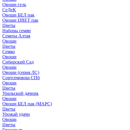
Овощи гель
СеДеК
Овощи БЕЛ пак
Овощи ЦВЕТ пак
Цветы
Наборы семян
Семена Алтая
Овощи
Цветы
Семко
Овощи
Сибирский Сад
Овощи
Овощи (серия ЛС)
Сортсемовощ СПб
Овощи
Цветы
Уральский дачник
Овощи
Овощи БЕЛ пак (МАРС)
Цветы
Урожай удачи
Овощи
Цветы
Григорьев