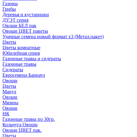
Газоны
Грибы
Деревья и кустарники
ДУЭТ серия
Овощи БЕЛ пак
Овощи ЦВЕТ пакеты
Удачные семена новый формат х3 (Метал.пакет)
Цветы
Цветы комнатные
Юбилейная серия
Газонные травы и сидераты
Газонные травы
Сидераты
Евросемена Барнаул
Овощи
Цветы
Манул
Овощи
Мязина
Овощи
НК
Газонные травы по 30гр.
Кольчуга Овощи
Овощи ЦВЕТ пак.
Цветы