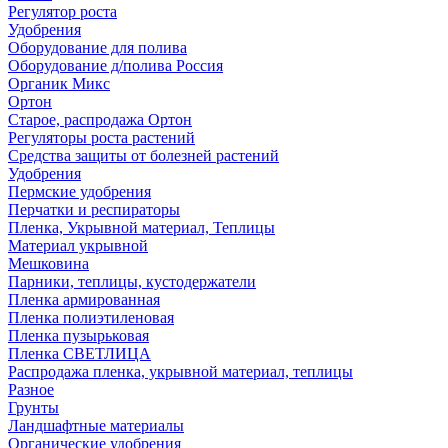
Регулятор роста
Удобрения
Оборудование для полива
Оборудование д/полива Россия
Органик Микс
Ортон
Старое, распродажа Ортон
Регуляторы роста растений
Средства защиты от болезней растений
Удобрения
Пермские удобрения
Перчатки и респираторы
Пленка, Укрывной материал, Теплицы
Материал укрывной
Мешковина
Парники, теплицы, кустодержатели
Пленка армированная
Пленка полиэтиленовая
Пленка пузырьковая
Пленка СВЕТЛИЦА
Распродажа пленка, укрывной материал, теплицы
Разное
Грунты
Ландшафтные материалы
Органические удобрения