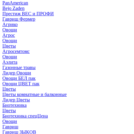
PanAmerican
Bejo Zaden
Престиж ВЕС и ПРОФИ
Гавриш Фермер
Агрико
Овощи
Агрос
Овощи
Цветы
Агросемтомс
Овощи
Аэлита
Газонные травы
Лидер Овощи
Овощи БЕЛ пак
Овощи ЦВЕТ пак
Цветы
Цветы комнатные и балконные
Лидер Цветы
Биотехника
Цветы
Биотехника спецЦена
Овощи
Гавриш
Гавриш ЗЫКОВ