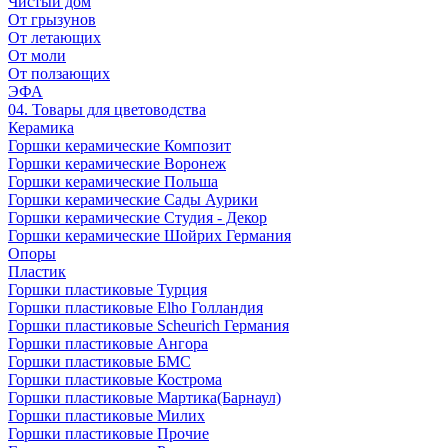
Чистый дом
От грызунов
От летающих
От моли
От ползающих
ЭФА
04. Товары для цветоводства
Керамика
Горшки керамические Композит
Горшки керамические Воронеж
Горшки керамические Польша
Горшки керамические Сады Аурики
Горшки керамические Студия - Декор
Горшки керамические Шойрих Германия
Опоры
Пластик
Горшки пластиковые Турция
Горшки пластиковые Elho Голландия
Горшки пластиковые Scheuriсh Германия
Горшки пластиковые Ангора
Горшки пластиковые БМС
Горшки пластиковые Кострома
Горшки пластиковые Мартика(Барнаул)
Горшки пластиковые Милих
Горшки пластиковые Прочие