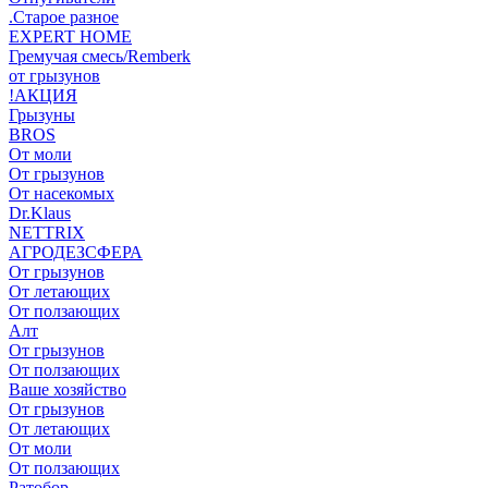
.Старое разное
EXPERT HOME
Гремучая смесь/Remberk
от грызунов
!АКЦИЯ
Грызуны
BROS
От моли
От грызунов
От насекомых
Dr.Klaus
NETTRIX
АГРОДЕЗСФЕРА
От грызунов
От летающих
От ползающих
Алт
От грызунов
От ползающих
Ваше хозяйство
От грызунов
От летающих
От моли
От ползающих
Ратобор