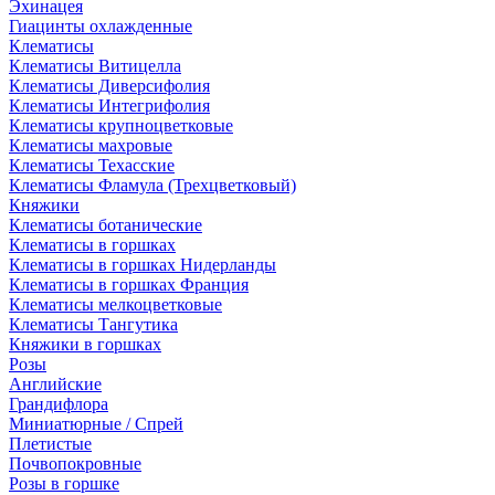
Эхинацея
Гиацинты охлажденные
Клематисы
Клематисы Витицелла
Клематисы Диверсифолия
Клематисы Интегрифолия
Клематисы крупноцветковые
Клематисы махровые
Клематисы Техасские
Клематисы Фламула (Трехцветковый)
Княжики
Клематисы ботанические
Клематисы в горшках
Клематисы в горшках Нидерланды
Клематисы в горшках Франция
Клематисы мелкоцветковые
Клематисы Тангутика
Княжики в горшках
Розы
Английские
Грандифлора
Миниатюрные / Спрей
Плетистые
Почвопокровные
Розы в горшке