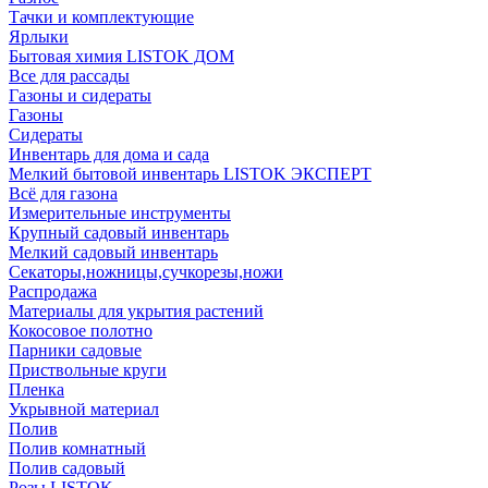
Тачки и комплектующие
Ярлыки
Бытовая химия LISTOK ДОМ
Все для рассады
Газоны и сидераты
Газоны
Сидераты
Инвентарь для дома и сада
Мелкий бытовой инвентарь LISTOK ЭКСПЕРТ
Всё для газона
Измерительные инструменты
Крупный садовый инвентарь
Мелкий садовый инвентарь
Секаторы,ножницы,сучкорезы,ножи
Распродажа
Материалы для укрытия растений
Кокосовое полотно
Парники садовые
Приствольные круги
Пленка
Укрывной материал
Полив
Полив комнатный
Полив садовый
Розы LISTOK