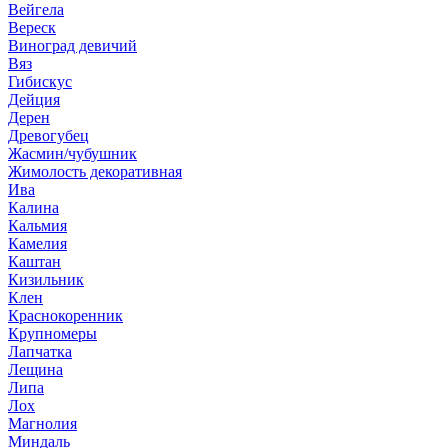
Вейгела
Вереск
Виноград девичий
Вяз
Гибискус
Дейция
Дерен
Древогубец
Жасмин/чубушник
Жимолость декоративная
Ива
Калина
Кальмия
Камелия
Каштан
Кизильник
Клен
Краснокоренник
Крупномеры
Лапчатка
Лещина
Липа
Лох
Магнолия
Миндаль