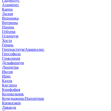
Гладиолус
Ахименес
Канна
Лилия
Вероника
Витрины
Пионы
Гейхера
Гелениум
Хоста
Герань
Гиппеаструм/Амариллис
Гипсофила
Глоксиния
Дельфиниум
Дицентра
Иксия
Ирис
Калла
Кислица
Книфофия
Колокольчик
Кочедыжник/Папортник
Крокосмия
Лаванда