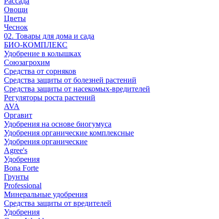
Рассада
Овощи
Цветы
Чеснок
02. Товары для дома и сада
БИО-КОМПЛЕКС
Удобрение в колышках
Союзагрохим
Средства от сорняков
Средства защиты от болезней растений
Средства защиты от насекомых-вредителей
Регуляторы роста растений
AVA
Оргавит
Удобрения на основе биогумуса
Удобрения органические комплексные
Удобрения органические
Agree's
Удобрения
Bona Forte
Грунты
Professional
Минеральные удобрения
Средства защиты от вредителей
Удобрения