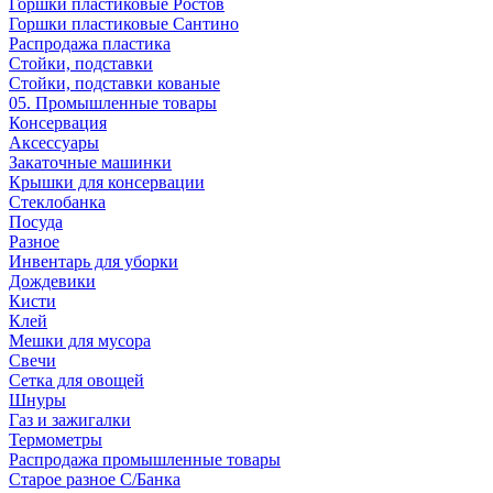
Горшки пластиковые Ростов
Горшки пластиковые Сантино
Распродажа пластика
Стойки, подставки
Стойки, подставки кованые
05. Промышленные товары
Консервация
Аксессуары
Закаточные машинки
Крышки для консервации
Стеклобанка
Посуда
Разное
Инвентарь для уборки
Дождевики
Кисти
Клей
Мешки для мусора
Свечи
Сетка для овощей
Шнуры
Газ и зажигалки
Термометры
Распродажа промышленные товары
Старое разное С/Банка