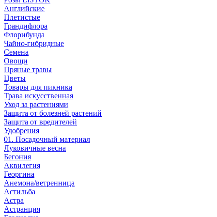
Английские
Плетистые
Грандифлора
Флорибунда
Чайно-гибридные
Семена
Овощи
Пряные травы
Цветы
Товары для пикника
Трава искусственная
Уход за растениями
Защита от болезней растений
Защита от вредителей
Удобрения
01. Посадочный материал
Луковичные весна
Бегония
Аквилегия
Георгина
Анемона/ветренница
Астильба
Астра
Астранция