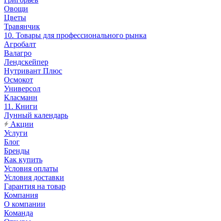
Овощи
Цветы
Травянчик
10. Товары для профессионального рынка
Агробалт
Валагро
Лендскейпер
Нутривант Плюс
Осмокот
Универсол
Класманн
11. Книги
Лунный календарь
Акции
Услуги
Блог
Бренды
Как купить
Условия оплаты
Условия доставки
Гарантия на товар
Компания
О компании
Команда