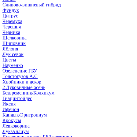
Сливово-вишневый гибрид
Фундук
Цитрус
Черемуха
Черешня
Черника
Шелковица
Шиповник
Яблоня
Лук севок
Цветы
Науменко
Озеленение ГБУ
Толстогузов А.С
Хвойники и декор
2 Луковичные осень
Безвременник/Колхикум
Гиацинтойдес
Иксия
Ифейон
Кандык/Эритрониум
Крокусы
Левкокорина
Лук/Аллиум
Луковичные осень БЕЗ картинки