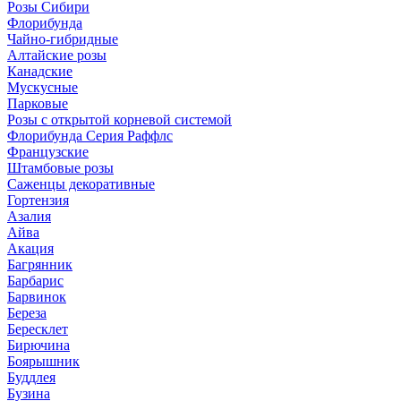
Розы Сибири
Флорибунда
Чайно-гибридные
Алтайские розы
Канадские
Мускусные
Парковые
Розы с открытой корневой системой
Флорибунда Серия Раффлс
Французские
Штамбовые розы
Саженцы декоративные
Гортензия
Азалия
Айва
Акация
Багрянник
Барбарис
Барвинок
Береза
Бересклет
Бирючина
Боярышник
Буддлея
Бузина