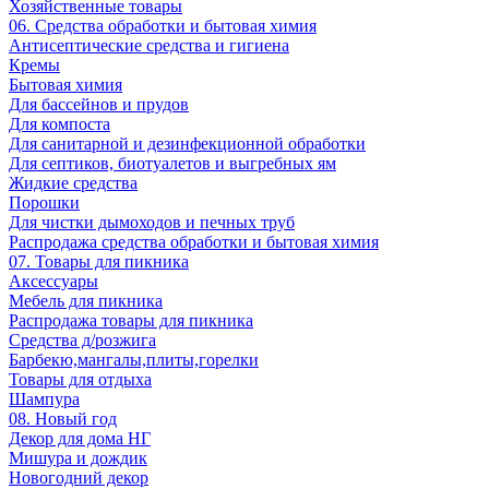
Хозяйственные товары
06. Средства обработки и бытовая химия
Антисептические средства и гигиена
Кремы
Бытовая химия
Для бассейнов и прудов
Для компоста
Для санитарной и дезинфекционной обработки
Для септиков, биотуалетов и выгребных ям
Жидкие средства
Порошки
Для чистки дымоходов и печных труб
Распродажа средства обработки и бытовая химия
07. Товары для пикника
Аксессуары
Мебель для пикника
Распродажа товары для пикника
Средства д/розжига
Барбекю,мангалы,плиты,горелки
Товары для отдыха
Шампура
08. Новый год
Декор для дома НГ
Мишура и дождик
Новогодний декор