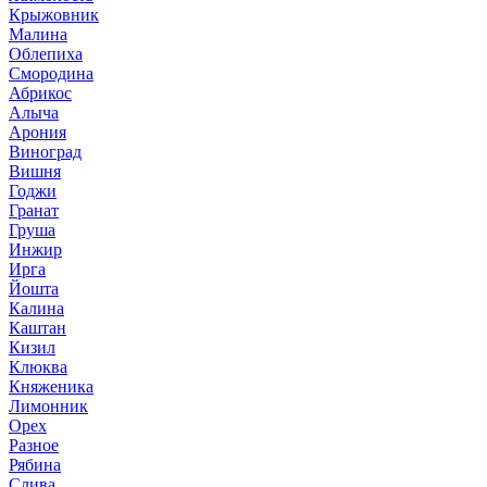
Крыжовник
Малина
Облепиха
Смородина
Абрикос
Алыча
Арония
Виноград
Вишня
Годжи
Гранат
Груша
Инжир
Ирга
Йошта
Калина
Каштан
Кизил
Клюква
Княженика
Лимонник
Орех
Разное
Рябина
Слива