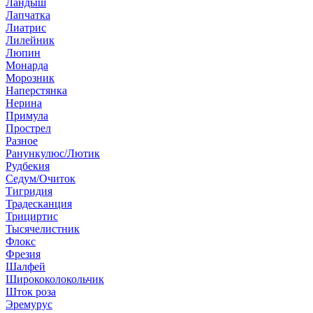
Ландыш
Лапчатка
Лиатрис
Лилейник
Люпин
Монарда
Морозник
Наперстянка
Нерина
Примула
Прострел
Разное
Ранункулюс/Лютик
Рудбекия
Седум/Очиток
Тигридия
Традесканция
Трициртис
Тысячелистник
Флокс
Фрезия
Шалфей
Ширококолокольчик
Шток роза
Эремурус