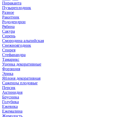
Пираканта
Пузыреплодник
Разное
Ракитник
Рододендрон
Рябина
Сакура
Сирень
Смородина альпийская
Снежноягодник
Спирея
Стефанандра
Тамарикс
Уценка декоративные
Форзиция
Эрика
Яблоня декоративная
Саженцы плодовые
Персик
Актинидия
Брусника
Голубика
Ежевика
Ежемалина
Жимолость