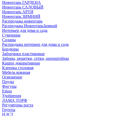
Инвентарь ГАРДЕНА
Инвентарь САДОВЫЙ
Инвентарь АРТИ
Инвентарь ЗИМНИЙ
Распродажа инвентарь
Распродажа ИнвентарьЗимний
Интерьер для дома и сада
Сувениры
Солары
Распродажа интерьер для дома и сада
Бордюры
Заборчики пластиковые
Заборы, решетки, сетки, кронштейны
Кашпо декоративные
Клеенка столовая
Мебель кованая
Освещение
Пруды
Фигуры
Etisso
Удобрения
ЛАМА ТОРФ
Регуляторы роста
Грунты
НЭСТ