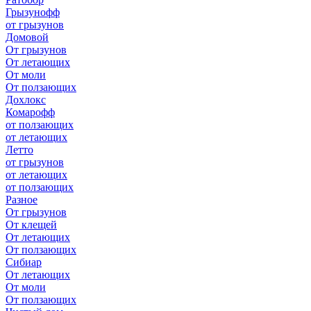
Грызунофф
от грызунов
Домовой
От грызунов
От летающих
От моли
От ползающих
Дохлокс
Комарофф
от ползающих
от летающих
Летто
от грызунов
от летающих
от ползающих
Разное
От грызунов
От клещей
От летающих
От ползающих
Сибиар
От летающих
От моли
От ползающих