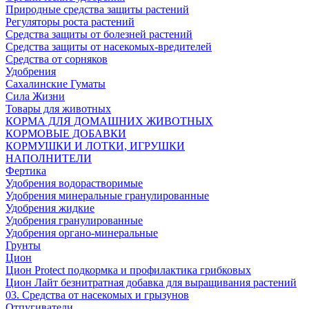
Природные средства защиты растений
Регуляторы роста растений
Средства защиты от болезней растений
Средства защиты от насекомых-вредителей
Средства от сорняков
Удобрения
Сахалинские Гуматы
Сила Жизни
Товары для животных
КОРМА ДЛЯ ДОМАШНИХ ЖИВОТНЫХ
КОРМОВЫЕ ДОБАВКИ
КОРМУШКИ И ЛОТКИ, ИГРУШКИ
НАПОЛНИТЕЛИ
Фертика
Удобрения водорастворимые
Удобрения минеральные гранулированные
Удобрения жидкие
Удобрения гранулированные
Удобрения органо-минеральные
Грунты
Цион
Цион Protect подкормка и профилактика грибковых
Цион Лайт безнитратная добавка для выращивания растений
03. Средства от насекомых и грызунов
Отпугиватели