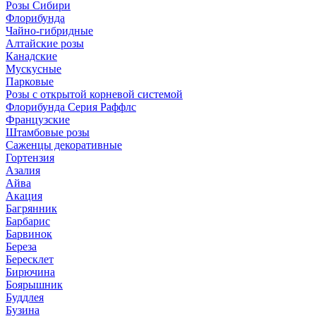
Розы Сибири
Флорибунда
Чайно-гибридные
Алтайские розы
Канадские
Мускусные
Парковые
Розы с открытой корневой системой
Флорибунда Серия Раффлс
Французские
Штамбовые розы
Саженцы декоративные
Гортензия
Азалия
Айва
Акация
Багрянник
Барбарис
Барвинок
Береза
Бересклет
Бирючина
Боярышник
Буддлея
Бузина