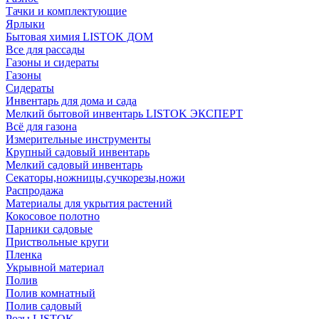
Тачки и комплектующие
Ярлыки
Бытовая химия LISTOK ДОМ
Все для рассады
Газоны и сидераты
Газоны
Сидераты
Инвентарь для дома и сада
Мелкий бытовой инвентарь LISTOK ЭКСПЕРТ
Всё для газона
Измерительные инструменты
Крупный садовый инвентарь
Мелкий садовый инвентарь
Секаторы,ножницы,сучкорезы,ножи
Распродажа
Материалы для укрытия растений
Кокосовое полотно
Парники садовые
Приствольные круги
Пленка
Укрывной материал
Полив
Полив комнатный
Полив садовый
Розы LISTOK