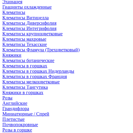
Эхинацея
Гиацинты охлажденные
Клематисы
Клематисы Витицелла
Клематисы Диверсифолия
Клематисы Интегрифолия
Клематисы крупноцветковые
Клематисы махровые
Клематисы Техасские
Клематисы Фламула (Трехцветковый)
Княжики
Клематисы ботанические
Клематисы в горшках
Клематисы в горшках Нидерланды
Клематисы в горшках Франция
Клематисы мелкоцветковые
Клематисы Тангутика
Княжики в горшках
Розы
Английские
Грандифлора
Миниатюрные / Спрей
Плетистые
Почвопокровные
Розы в горшке