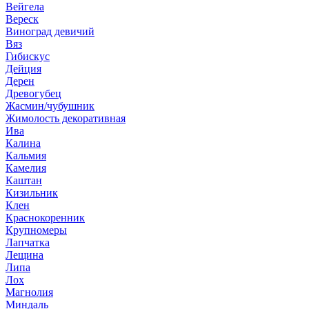
Вейгела
Вереск
Виноград девичий
Вяз
Гибискус
Дейция
Дерен
Древогубец
Жасмин/чубушник
Жимолость декоративная
Ива
Калина
Кальмия
Камелия
Каштан
Кизильник
Клен
Краснокоренник
Крупномеры
Лапчатка
Лещина
Липа
Лох
Магнолия
Миндаль