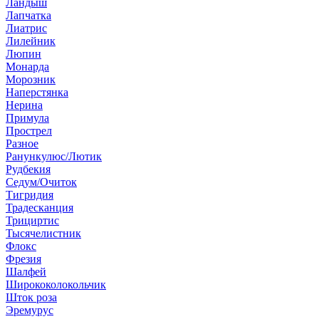
Ландыш
Лапчатка
Лиатрис
Лилейник
Люпин
Монарда
Морозник
Наперстянка
Нерина
Примула
Прострел
Разное
Ранункулюс/Лютик
Рудбекия
Седум/Очиток
Тигридия
Традесканция
Трициртис
Тысячелистник
Флокс
Фрезия
Шалфей
Ширококолокольчик
Шток роза
Эремурус