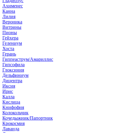
Гладиолус
Ахименес
Канна
Лилия
Вероника
Витрины
Пионы
Гейхера
Гелениум
Хоста
Герань
Гиппеаструм/Амариллис
Гипсофила
Глоксиния
Дельфиниум
Дицентра
Иксия
Ирис
Калла
Кислица
Книфофия
Колокольчик
Кочедыжник/Папортник
Крокосмия
Лаванда