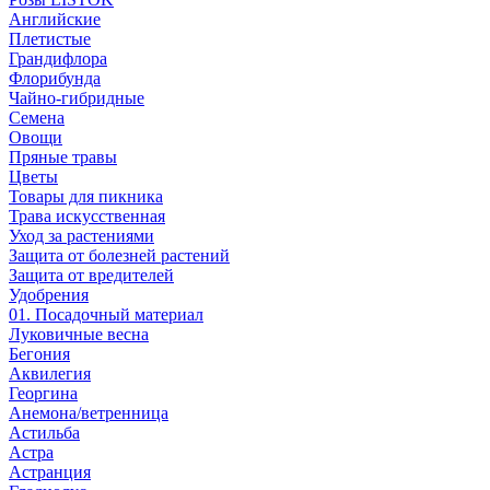
Английские
Плетистые
Грандифлора
Флорибунда
Чайно-гибридные
Семена
Овощи
Пряные травы
Цветы
Товары для пикника
Трава искусственная
Уход за растениями
Защита от болезней растений
Защита от вредителей
Удобрения
01. Посадочный материал
Луковичные весна
Бегония
Аквилегия
Георгина
Анемона/ветренница
Астильба
Астра
Астранция