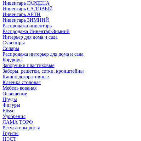
Инвентарь ГАРДЕНА
Инвентарь САДОВЫЙ
Инвентарь АРТИ
Инвентарь ЗИМНИЙ
Распродажа инвентарь
Распродажа ИнвентарьЗимний
Интерьер для дома и сада
Сувениры
Солары
Распродажа интерьер для дома и сада
Бордюры
Заборчики пластиковые
Заборы, решетки, сетки, кронштейны
Кашпо декоративные
Клеенка столовая
Мебель кованая
Освещение
Пруды
Фигуры
Etisso
Удобрения
ЛАМА ТОРФ
Регуляторы роста
Грунты
НЭСТ