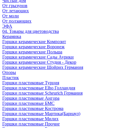
Чистый дом
От грызунов
От летающих
От моли
От ползающих
ЭФА
04. Товары для цветоводства
Керамика
Горшки керамические Композит
Горшки керамические Воронеж
Горшки керамические Польша
Горшки керамические Сады Аурики
Горшки керамические Студия - Декор
Горшки керамические Шойрих Германия
Опоры
Пластик
Горшки пластиковые Турция
Горшки пластиковые Elho Голландия
Горшки пластиковые Scheuriсh Германия
Горшки пластиковые Ангора
Горшки пластиковые БМС
Горшки пластиковые Кострома
Горшки пластиковые Мартика(Барнаул)
Горшки пластиковые Милих
Горшки пластиковые Прочие