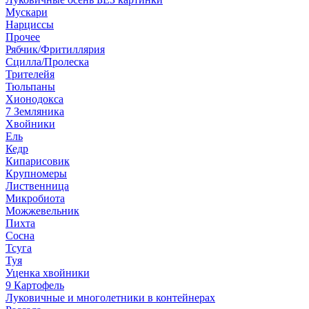
Мускари
Нарциссы
Прочее
Рябчик/Фритиллярия
Сцилла/Пролеска
Трителейя
Тюльпаны
Хионодокса
7 Земляника
Хвойники
Ель
Кедр
Кипарисовик
Крупномеры
Лиственница
Микробиота
Можжевельник
Пихта
Сосна
Тсуга
Туя
Уценка хвойники
9 Картофель
Луковичные и многолетники в контейнерах