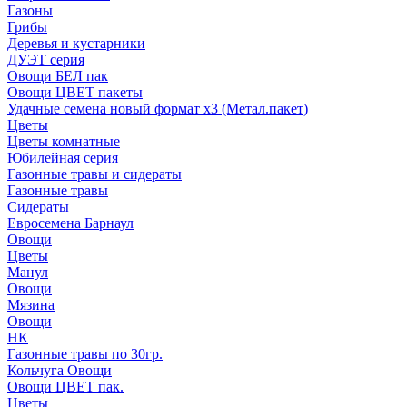
Газоны
Грибы
Деревья и кустарники
ДУЭТ серия
Овощи БЕЛ пак
Овощи ЦВЕТ пакеты
Удачные семена новый формат х3 (Метал.пакет)
Цветы
Цветы комнатные
Юбилейная серия
Газонные травы и сидераты
Газонные травы
Сидераты
Евросемена Барнаул
Овощи
Цветы
Манул
Овощи
Мязина
Овощи
НК
Газонные травы по 30гр.
Кольчуга Овощи
Овощи ЦВЕТ пак.
Цветы