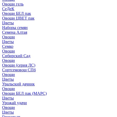
Овощи гель
СеДеК
Овощи БЕЛ пак
Овощи ЦВЕТ пак
Цветы
Наборы семян
Семена Алтая
Овощи
Цветы
Семко
Овощи
Сибирский Сад
Овощи
Овощи (серия ЛС)
Сортсемовощ СПб
Овощи
Цветы
Уральский дачник
Овощи
Овощи БЕЛ пак (МАРС)
Цветы
Урожай удачи
Овощи
Цветы
Григорьев