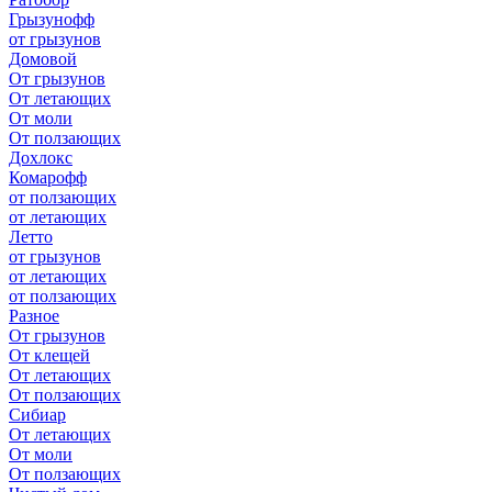
Грызунофф
от грызунов
Домовой
От грызунов
От летающих
От моли
От ползающих
Дохлокс
Комарофф
от ползающих
от летающих
Летто
от грызунов
от летающих
от ползающих
Разное
От грызунов
От клещей
От летающих
От ползающих
Сибиар
От летающих
От моли
От ползающих