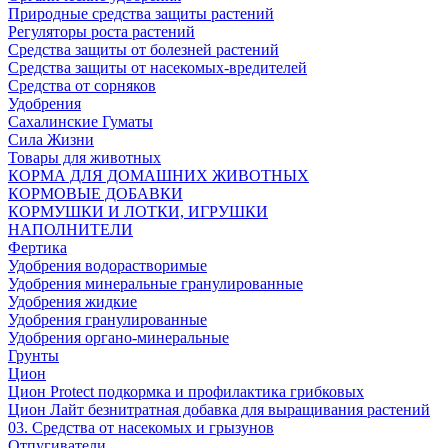
Природные средства защиты растений
Регуляторы роста растений
Средства защиты от болезней растений
Средства защиты от насекомых-вредителей
Средства от сорняков
Удобрения
Сахалинские Гуматы
Сила Жизни
Товары для животных
КОРМА ДЛЯ ДОМАШНИХ ЖИВОТНЫХ
КОРМОВЫЕ ДОБАВКИ
КОРМУШКИ И ЛОТКИ, ИГРУШКИ
НАПОЛНИТЕЛИ
Фертика
Удобрения водорастворимые
Удобрения минеральные гранулированные
Удобрения жидкие
Удобрения гранулированные
Удобрения органо-минеральные
Грунты
Цион
Цион Protect подкормка и профилактика грибковых
Цион Лайт безнитратная добавка для выращивания растений
03. Средства от насекомых и грызунов
Отпугиватели