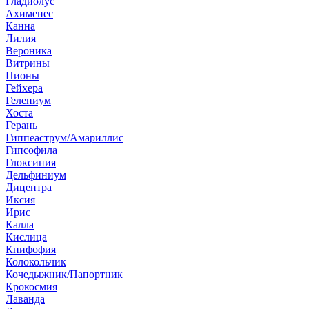
Гладиолус
Ахименес
Канна
Лилия
Вероника
Витрины
Пионы
Гейхера
Гелениум
Хоста
Герань
Гиппеаструм/Амариллис
Гипсофила
Глоксиния
Дельфиниум
Дицентра
Иксия
Ирис
Калла
Кислица
Книфофия
Колокольчик
Кочедыжник/Папортник
Крокосмия
Лаванда