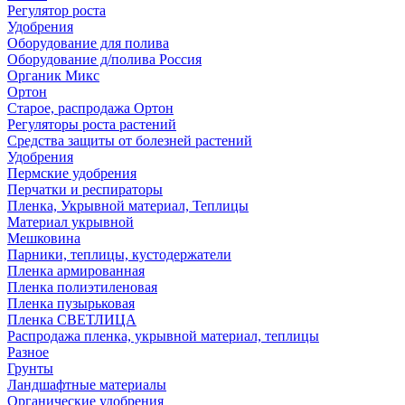
Регулятор роста
Удобрения
Оборудование для полива
Оборудование д/полива Россия
Органик Микс
Ортон
Старое, распродажа Ортон
Регуляторы роста растений
Средства защиты от болезней растений
Удобрения
Пермские удобрения
Перчатки и респираторы
Пленка, Укрывной материал, Теплицы
Материал укрывной
Мешковина
Парники, теплицы, кустодержатели
Пленка армированная
Пленка полиэтиленовая
Пленка пузырьковая
Пленка СВЕТЛИЦА
Распродажа пленка, укрывной материал, теплицы
Разное
Грунты
Ландшафтные материалы
Органические удобрения