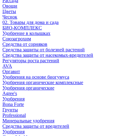
Рассада
Овощи
Цветы
Чеснок
02. Товары для дома и сада
БИО-КОМПЛЕКС
Удобрение в колышках
Союзагрохим
Средства от сорняков
Средства защиты от болезней растений
Средства защиты от насекомых-вредителей
Регуляторы роста растений
AVA
Оргавит
Удобрения на основе биогумуса
Удобрения органические комплексные
Удобрения органические
Agree's
Удобрения
Bona Forte
Грунты
Professional
Минеральные удобрения
Средства защиты от вредителей
Удобрения