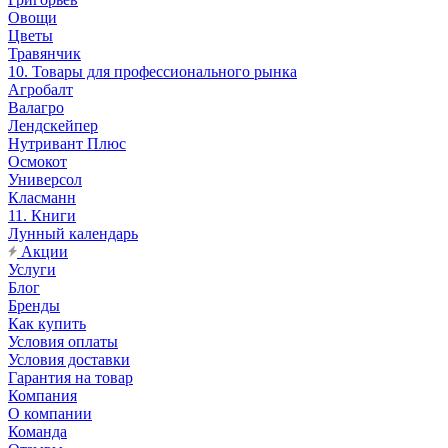
Овощи
Цветы
Травянчик
10. Товары для профессионального рынка
Агробалт
Валагро
Лендскейпер
Нутривант Плюс
Осмокот
Универсол
Класманн
11. Книги
Лунный календарь
Акции
Услуги
Блог
Бренды
Как купить
Условия оплаты
Условия доставки
Гарантия на товар
Компания
О компании
Команда