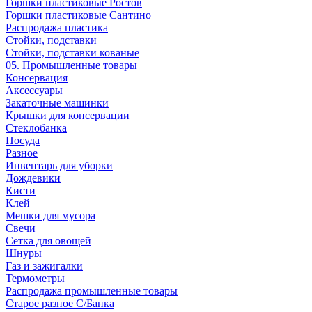
Горшки пластиковые Ростов
Горшки пластиковые Сантино
Распродажа пластика
Стойки, подставки
Стойки, подставки кованые
05. Промышленные товары
Консервация
Аксессуары
Закаточные машинки
Крышки для консервации
Стеклобанка
Посуда
Разное
Инвентарь для уборки
Дождевики
Кисти
Клей
Мешки для мусора
Свечи
Сетка для овощей
Шнуры
Газ и зажигалки
Термометры
Распродажа промышленные товары
Старое разное С/Банка