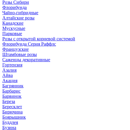
Розы Сибири
Флорибунда
Чайно-гибридные
Алтайские розы
Канадские
Мускусные
Парковые
Розы с открытой корневой системой
Флорибунда Серия Раффлс
Французские
Штамбовые розы
Саженцы декоративные
Гортензия
Азалия
Айва
Акация
Багрянник
Барбарис
Барвинок
Береза
Бересклет
Бирючина
Боярышник
Буддлея
Бузина