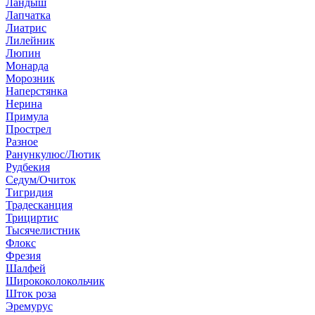
Ландыш
Лапчатка
Лиатрис
Лилейник
Люпин
Монарда
Морозник
Наперстянка
Нерина
Примула
Прострел
Разное
Ранункулюс/Лютик
Рудбекия
Седум/Очиток
Тигридия
Традесканция
Трициртис
Тысячелистник
Флокс
Фрезия
Шалфей
Ширококолокольчик
Шток роза
Эремурус