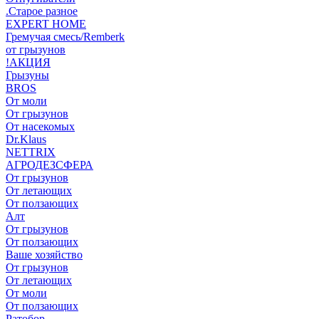
.Старое разное
EXPERT HOME
Гремучая смесь/Remberk
от грызунов
!АКЦИЯ
Грызуны
BROS
От моли
От грызунов
От насекомых
Dr.Klaus
NETTRIX
АГРОДЕЗСФЕРА
От грызунов
От летающих
От ползающих
Алт
От грызунов
От ползающих
Ваше хозяйство
От грызунов
От летающих
От моли
От ползающих
Ратобор