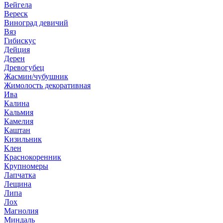
Вейгела
Вереск
Виноград девичий
Вяз
Гибискус
Дейция
Дерен
Древогубец
Жасмин/чубушник
Жимолость декоративная
Ива
Калина
Кальмия
Камелия
Каштан
Кизильник
Клен
Краснокоренник
Крупномеры
Лапчатка
Лещина
Липа
Лох
Магнолия
Миндаль