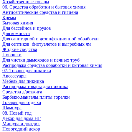
Хозяйственные товары
06. Средства обработки и бытовая химия
Антисептические средства и гигиена
Кремы
Бытовая химия
Для бассейнов и прудов
Для компоста
Для санитарной и дезинфекционной обработки
Для септиков, биотуалетов и выгребных ям
Жидкие средства
Порошки
Для чистки дымоходов и печных труб
Распродажа средства обработки и бытовая химия
07. Товары для пикника
Аксессуары
Мебель для пикника
Распродажа товары для пикника
Средства д/розжига
Барбекю,мангалы,плиты,горелки
Товары для отдыха
Шампура
08. Новый год
Декор для дома НГ
Мишура и дождик
Новогодний декор