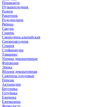
Пираканта
Пузыреплодник
Разное
Ракитник
Рододендрон
Рябина
Сакура
Сирень
Смородина альпийская
Снежноягодник
Спирея
Стефанандра
Тамарикс
Уценка декоративные
Форзиция
Эрика
Яблоня декоративная
Саженцы плодовые
Персик
Актинидия
Брусника
Голубика
Ежевика
Ежемалина
Жимолость