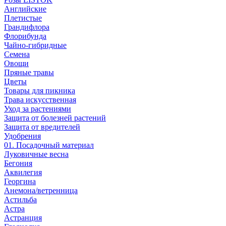
Английские
Плетистые
Грандифлора
Флорибунда
Чайно-гибридные
Семена
Овощи
Пряные травы
Цветы
Товары для пикника
Трава искусственная
Уход за растениями
Защита от болезней растений
Защита от вредителей
Удобрения
01. Посадочный материал
Луковичные весна
Бегония
Аквилегия
Георгина
Анемона/ветренница
Астильба
Астра
Астранция