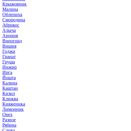
Крыжовник
Малина
Облепиха
Смородина
Абрикос
Алыча
Арония
Виноград
Вишня
Годжи
Гранат
Груша
Инжир
Ирга
Йошта
Калина
Каштан
Кизил
Клюква
Княженика
Лимонник
Орех
Разное
Рябина
Слива