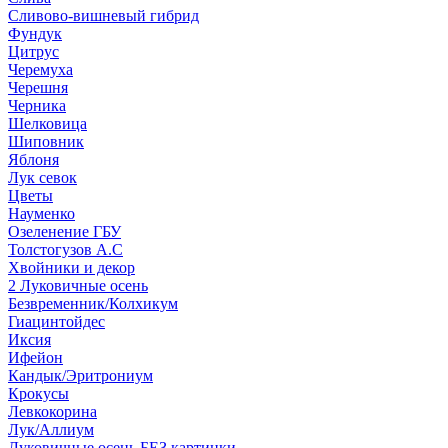
Сливово-вишневый гибрид
Фундук
Цитрус
Черемуха
Черешня
Черника
Шелковица
Шиповник
Яблоня
Лук севок
Цветы
Науменко
Озеленение ГБУ
Толстогузов А.С
Хвойники и декор
2 Луковичные осень
Безвременник/Колхикум
Гиацинтойдес
Иксия
Ифейон
Кандык/Эритрониум
Крокусы
Левкокорина
Лук/Аллиум
Луковичные осень БЕЗ картинки