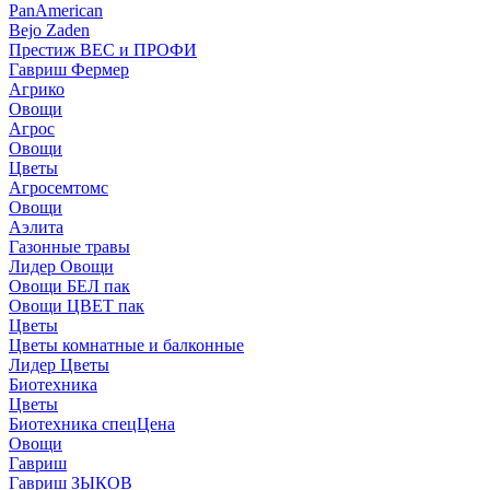
PanAmerican
Bejo Zaden
Престиж ВЕС и ПРОФИ
Гавриш Фермер
Агрико
Овощи
Агрос
Овощи
Цветы
Агросемтомс
Овощи
Аэлита
Газонные травы
Лидер Овощи
Овощи БЕЛ пак
Овощи ЦВЕТ пак
Цветы
Цветы комнатные и балконные
Лидер Цветы
Биотехника
Цветы
Биотехника спецЦена
Овощи
Гавриш
Гавриш ЗЫКОВ