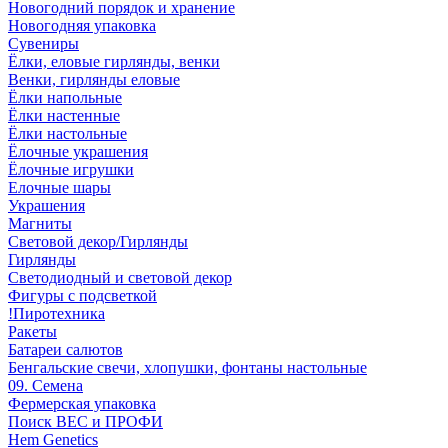
Новогодний порядок и хранение
Новогодняя упаковка
Сувениры
Ёлки, еловые гирлянды, венки
Венки, гирлянды еловые
Ёлки напольные
Ёлки настенные
Ёлки настольные
Ёлочные украшения
Ёлочные игрушки
Елочные шары
Украшения
Магниты
Световой декор/Гирлянды
Гирлянды
Светодиодный и световой декор
Фигуры с подсветкой
!Пиротехника
Ракеты
Батареи салютов
Бенгальские свечи, хлопушки, фонтаны настольные
09. Семена
Фермерская упаковка
Поиск ВЕС и ПРОФИ
Hem Genetics