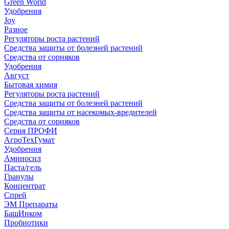
Green World
Удобрения
Joy
Разное
Регуляторы роста растений
Средства защиты от болезней растений
Средства от сорняков
Удобрения
Август
Бытовая химия
Регуляторы роста растений
Средства защиты от болезней растений
Средства защиты от насекомых-вредителей
Средства от сорняков
Серия ПРОФИ
АгроТехГумат
Удобрения
Аминосил
Паста/гель
Гранулы
Концентрат
Спрей
ЭМ Препараты
БашИнком
Пробиотики