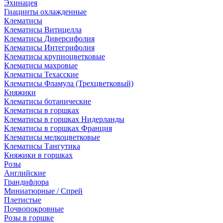
Эхинацея
Гиацинты охлажденные
Клематисы
Клематисы Витицелла
Клематисы Диверсифолия
Клематисы Интегрифолия
Клематисы крупноцветковые
Клематисы махровые
Клематисы Техасские
Клематисы Фламула (Трехцветковый)
Княжики
Клематисы ботанические
Клематисы в горшках
Клематисы в горшках Нидерланды
Клематисы в горшках Франция
Клематисы мелкоцветковые
Клематисы Тангутика
Княжики в горшках
Розы
Английские
Грандифлора
Миниатюрные / Спрей
Плетистые
Почвопокровные
Розы в горшке