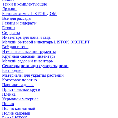
Тачки и комплектующие
Ярлыки
Бытовая химия LISTOK ДОМ
Все для рассады
Газоны и сидераты
Газоны
Сидераты
Инвентарь для дома и сада
Мелкий бытовой инвентарь LISTOK ЭКСПЕРТ
Всё для газона
Измерительные инструменты
Крупный садовый инвентарь
Мелкий садовый инвентарь
Секаторы,ножницы,сучкорезы,ножи
Распродажа
Материалы для укрытия растений
Кокосовое полотно
Парники садовые
Приствольные круги
Пленка
Укрывной материал
Полив
Полив комнатный
Полив садовый
Розы LISTOK