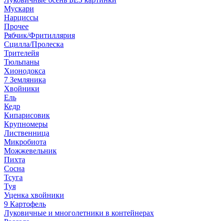
Мускари
Нарциссы
Прочее
Рябчик/Фритиллярия
Сцилла/Пролеска
Трителейя
Тюльпаны
Хионодокса
7 Земляника
Хвойники
Ель
Кедр
Кипарисовик
Крупномеры
Лиственница
Микробиота
Можжевельник
Пихта
Сосна
Тсуга
Туя
Уценка хвойники
9 Картофель
Луковичные и многолетники в контейнерах