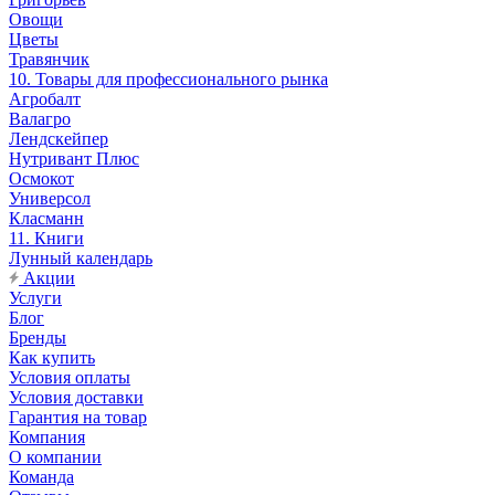
Овощи
Цветы
Травянчик
10. Товары для профессионального рынка
Агробалт
Валагро
Лендскейпер
Нутривант Плюс
Осмокот
Универсол
Класманн
11. Книги
Лунный календарь
Акции
Услуги
Блог
Бренды
Как купить
Условия оплаты
Условия доставки
Гарантия на товар
Компания
О компании
Команда