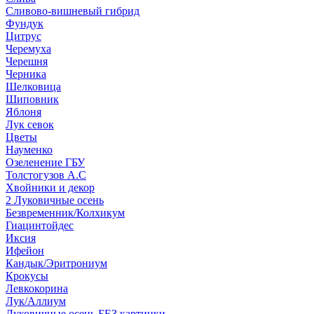
Сливово-вишневый гибрид
Фундук
Цитрус
Черемуха
Черешня
Черника
Шелковица
Шиповник
Яблоня
Лук севок
Цветы
Науменко
Озеленение ГБУ
Толстогузов А.С
Хвойники и декор
2 Луковичные осень
Безвременник/Колхикум
Гиацинтойдес
Иксия
Ифейон
Кандык/Эритрониум
Крокусы
Левкокорина
Лук/Аллиум
Луковичные осень БЕЗ картинки