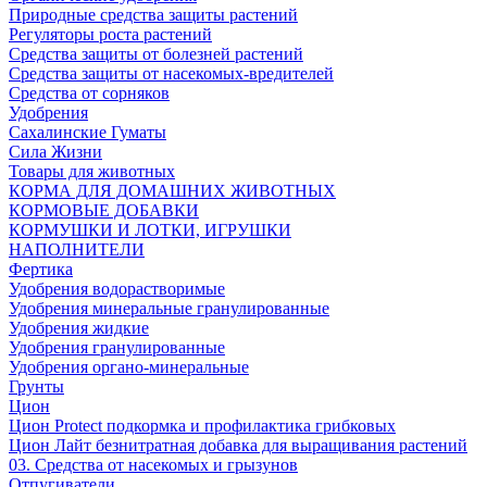
Природные средства защиты растений
Регуляторы роста растений
Средства защиты от болезней растений
Средства защиты от насекомых-вредителей
Средства от сорняков
Удобрения
Сахалинские Гуматы
Сила Жизни
Товары для животных
КОРМА ДЛЯ ДОМАШНИХ ЖИВОТНЫХ
КОРМОВЫЕ ДОБАВКИ
КОРМУШКИ И ЛОТКИ, ИГРУШКИ
НАПОЛНИТЕЛИ
Фертика
Удобрения водорастворимые
Удобрения минеральные гранулированные
Удобрения жидкие
Удобрения гранулированные
Удобрения органо-минеральные
Грунты
Цион
Цион Protect подкормка и профилактика грибковых
Цион Лайт безнитратная добавка для выращивания растений
03. Средства от насекомых и грызунов
Отпугиватели