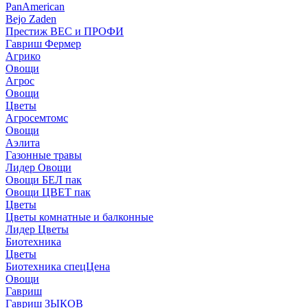
PanAmerican
Bejo Zaden
Престиж ВЕС и ПРОФИ
Гавриш Фермер
Агрико
Овощи
Агрос
Овощи
Цветы
Агросемтомс
Овощи
Аэлита
Газонные травы
Лидер Овощи
Овощи БЕЛ пак
Овощи ЦВЕТ пак
Цветы
Цветы комнатные и балконные
Лидер Цветы
Биотехника
Цветы
Биотехника спецЦена
Овощи
Гавриш
Гавриш ЗЫКОВ