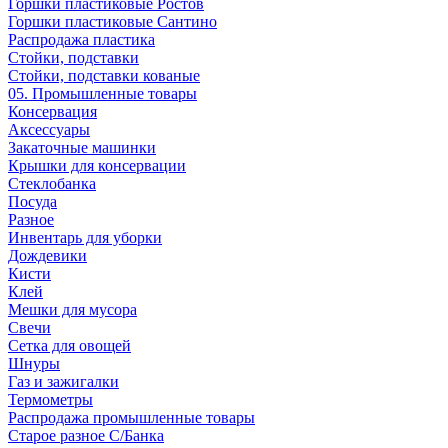
Горшки пластиковые Ростов
Горшки пластиковые Сантино
Распродажа пластика
Стойки, подставки
Стойки, подставки кованые
05. Промышленные товары
Консервация
Аксессуары
Закаточные машинки
Крышки для консервации
Стеклобанка
Посуда
Разное
Инвентарь для уборки
Дождевики
Кисти
Клей
Мешки для мусора
Свечи
Сетка для овощей
Шнуры
Газ и зажигалки
Термометры
Распродажа промышленные товары
Старое разное С/Банка