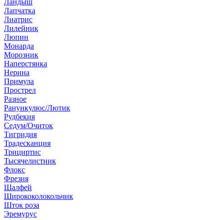
Ландыш
Лапчатка
Лиатрис
Лилейник
Люпин
Монарда
Морозник
Наперстянка
Нерина
Примула
Прострел
Разное
Ранункулюс/Лютик
Рудбекия
Седум/Очиток
Тигридия
Традесканция
Трициртис
Тысячелистник
Флокс
Фрезия
Шалфей
Ширококолокольчик
Шток роза
Эремурус