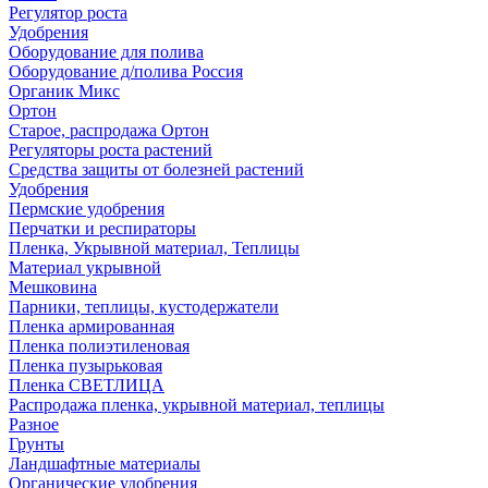
Регулятор роста
Удобрения
Оборудование для полива
Оборудование д/полива Россия
Органик Микс
Ортон
Старое, распродажа Ортон
Регуляторы роста растений
Средства защиты от болезней растений
Удобрения
Пермские удобрения
Перчатки и респираторы
Пленка, Укрывной материал, Теплицы
Материал укрывной
Мешковина
Парники, теплицы, кустодержатели
Пленка армированная
Пленка полиэтиленовая
Пленка пузырьковая
Пленка СВЕТЛИЦА
Распродажа пленка, укрывной материал, теплицы
Разное
Грунты
Ландшафтные материалы
Органические удобрения