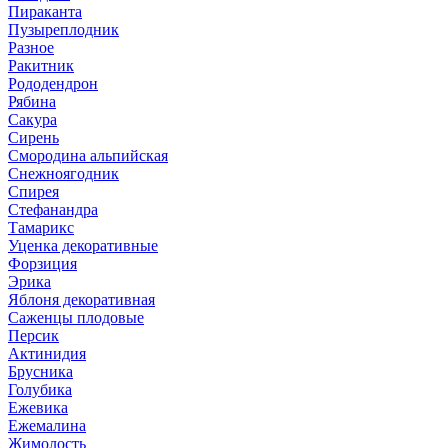
Пираканта
Пузыреплодник
Разное
Ракитник
Рододендрон
Рябина
Сакура
Сирень
Смородина альпийская
Снежноягодник
Спирея
Стефанандра
Тамарикс
Уценка декоративные
Форзиция
Эрика
Яблоня декоративная
Саженцы плодовые
Персик
Актинидия
Брусника
Голубика
Ежевика
Ежемалина
Жимолость