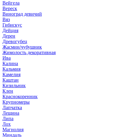
Вейгела
Вереск
Виноград девичий
Вяз
Гибискус
Дейция
Дерен
Древогубец
Жасмин/чубушник
Жимолость декоративная
Ива
Калина
Кальмия
Камелия
Каштан
Кизильник
Клен
Краснокоренник
Крупномеры
Лапчатка
Лещина
Липа
Лох
Магнолия
Миндаль