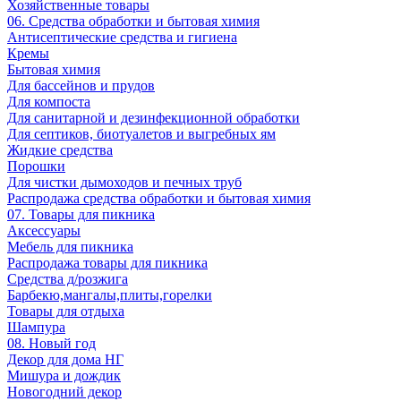
Хозяйственные товары
06. Средства обработки и бытовая химия
Антисептические средства и гигиена
Кремы
Бытовая химия
Для бассейнов и прудов
Для компоста
Для санитарной и дезинфекционной обработки
Для септиков, биотуалетов и выгребных ям
Жидкие средства
Порошки
Для чистки дымоходов и печных труб
Распродажа средства обработки и бытовая химия
07. Товары для пикника
Аксессуары
Мебель для пикника
Распродажа товары для пикника
Средства д/розжига
Барбекю,мангалы,плиты,горелки
Товары для отдыха
Шампура
08. Новый год
Декор для дома НГ
Мишура и дождик
Новогодний декор