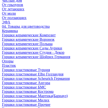
Чистый дом
От грызунов
От летающих
От моли
От ползающих
ЭФА
04. Товары для цветоводства
Керамика
Горшки керамические Композит
Горшки керамические Воронеж
Горшки керамические Польша
Горшки керамические Сады Аурики
Горшки керамические Студия - Декор
Горшки керамические Шойрих Германия
Опоры
Пластик
Горшки пластиковые Турция
Горшки пластиковые Elho Голландия
Горшки пластиковые Scheuriсh Германия
Горшки пластиковые Ангора
Горшки пластиковые БМС
Горшки пластиковые Кострома
Горшки пластиковые Мартика(Барнаул)
Горшки пластиковые Милих
Горшки пластиковые Прочие