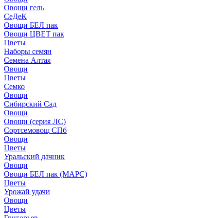
Овощи гель
СеДеК
Овощи БЕЛ пак
Овощи ЦВЕТ пак
Цветы
Наборы семян
Семена Алтая
Овощи
Цветы
Семко
Овощи
Сибирский Сад
Овощи
Овощи (серия ЛС)
Сортсемовощ СПб
Овощи
Цветы
Уральский дачник
Овощи
Овощи БЕЛ пак (МАРС)
Цветы
Урожай удачи
Овощи
Цветы
Григорьев