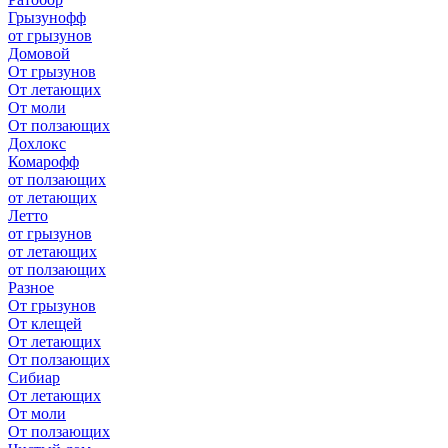
Грызунофф
от грызунов
Домовой
От грызунов
От летающих
От моли
От ползающих
Дохлокс
Комарофф
от ползающих
от летающих
Летто
от грызунов
от летающих
от ползающих
Разное
От грызунов
От клещей
От летающих
От ползающих
Сибиар
От летающих
От моли
От ползающих