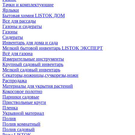
Тачки и комплектующие
Ярлыки
Бытовая химия LISTOK ДОМ
Все для рассады
Газоны и сидераты
Газоны
Сидераты
Инвентарь для дома и сада
Мелкий бытовой инвентарь LISTOK ЭКСПЕРТ
Всё для газона
Измерительные инструменты
Крупный садовый инвентарь
Мелкий садовый инвентарь
Секаторы,ножницы,сучкорезы,ножи
Распродажа
Материалы для укрытия растений
Кокосовое полотно
Парники садовые
Приствольные круги
Пленка
Укрывной материал
Полив
Полив комнатный
Полив садовый
Розы LISTOK