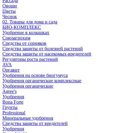
Рассада
Овощи
Цветы
Чеснок
02. Товары для дома и сада
БИО-КОМПЛЕКС
Удобрение в колышках
Союзагрохим
Средства от сорняков
Средства защиты от болезней растений
Средства защиты от насекомых-вредителей
Регуляторы роста растений
AVA
Оргавит
Удобрения на основе биогумуса
Удобрения органические комплексные
Удобрения органические
Agree's
Удобрения
Bona Forte
Грунты
Professional
Минеральные удобрения
Средства защиты от вредителей
Удобрения