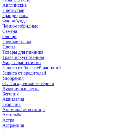
Английские
Плетистые
Грандифлора
Флорибунда
Чайно-гибридные
Семена
Овощи
Пряные травы
Цветы
Товары для пикника
Трава искусственная
Уход за растениями
Защита от болезней растений
Защита от вредителей
Удобрения
01. Посадочный материал
Луковичные весна
Бегония
Аквилегия
Георгина
Анемона/ветренница
Астильба
Астра
Астранция