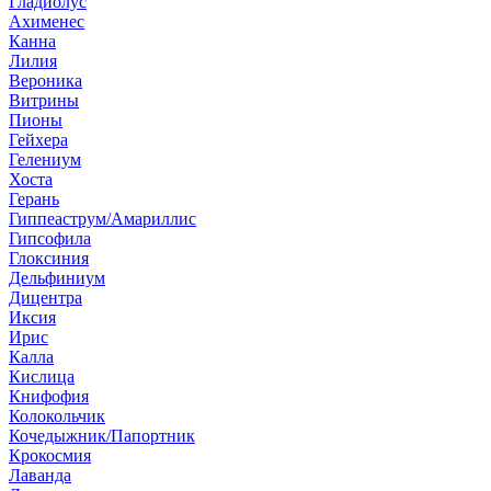
Гладиолус
Ахименес
Канна
Лилия
Вероника
Витрины
Пионы
Гейхера
Гелениум
Хоста
Герань
Гиппеаструм/Амариллис
Гипсофила
Глоксиния
Дельфиниум
Дицентра
Иксия
Ирис
Калла
Кислица
Книфофия
Колокольчик
Кочедыжник/Папортник
Крокосмия
Лаванда