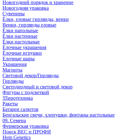
Новогодний порядок и хранение
Новогодняя упаковка
Сувениры
Ёлки, еловые гирлянды, венки
Венки, гирлянды еловые
Ёлки напольные
Ёлки настенные
Ёлки настольные
Ёлочные украшения
Ёлочные игрушки
Елочные шары
Украшения
Магниты
Световой декор/Гирлянды
Гирлянды
Светодиодный и световой декор
Фигуры с подсветкой
!Пиротехника
Ракеты
Батареи салютов
Бенгальские свечи, хлопушки, фонтаны настольные
09. Семена
Фермерская упаковка
Поиск ВЕС и ПРОФИ
Hem Genetics