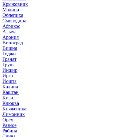
Крыжовник
Малина
Облепиха
Смородина
Абрикос
Алыча
Арония
Виноград
Вишня
Годжи
Гранат
Груша
Инжир
Ирга
Йошта
Калина
Каштан
Кизил
Клюква
Княженика
Лимонник
Орех
Разное
Рябина
Слива