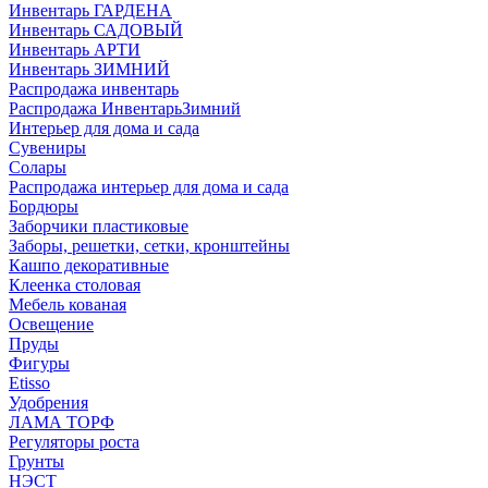
Инвентарь ГАРДЕНА
Инвентарь САДОВЫЙ
Инвентарь АРТИ
Инвентарь ЗИМНИЙ
Распродажа инвентарь
Распродажа ИнвентарьЗимний
Интерьер для дома и сада
Сувениры
Солары
Распродажа интерьер для дома и сада
Бордюры
Заборчики пластиковые
Заборы, решетки, сетки, кронштейны
Кашпо декоративные
Клеенка столовая
Мебель кованая
Освещение
Пруды
Фигуры
Etisso
Удобрения
ЛАМА ТОРФ
Регуляторы роста
Грунты
НЭСТ