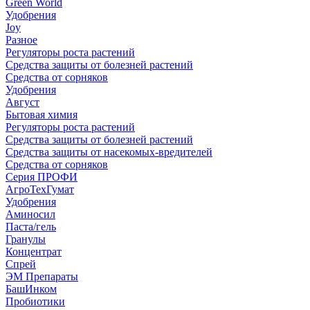
Green World
Удобрения
Joy
Разное
Регуляторы роста растений
Средства защиты от болезней растений
Средства от сорняков
Удобрения
Август
Бытовая химия
Регуляторы роста растений
Средства защиты от болезней растений
Средства защиты от насекомых-вредителей
Средства от сорняков
Серия ПРОФИ
АгроТехГумат
Удобрения
Аминосил
Паста/гель
Гранулы
Концентрат
Спрей
ЭМ Препараты
БашИнком
Пробиотики