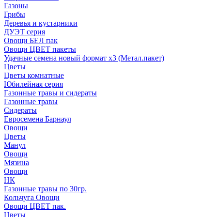
Газоны
Грибы
Деревья и кустарники
ДУЭТ серия
Овощи БЕЛ пак
Овощи ЦВЕТ пакеты
Удачные семена новый формат х3 (Метал.пакет)
Цветы
Цветы комнатные
Юбилейная серия
Газонные травы и сидераты
Газонные травы
Сидераты
Евросемена Барнаул
Овощи
Цветы
Манул
Овощи
Мязина
Овощи
НК
Газонные травы по 30гр.
Кольчуга Овощи
Овощи ЦВЕТ пак.
Цветы