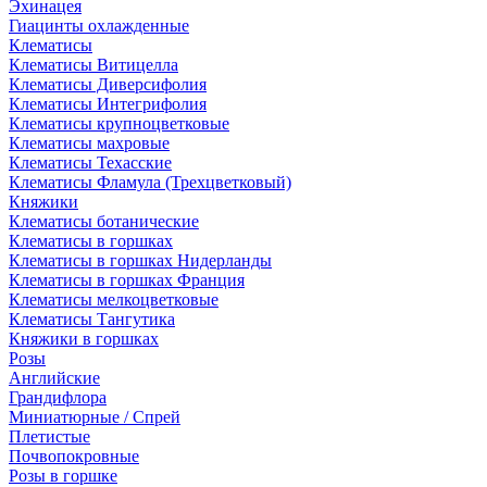
Эхинацея
Гиацинты охлажденные
Клематисы
Клематисы Витицелла
Клематисы Диверсифолия
Клематисы Интегрифолия
Клематисы крупноцветковые
Клематисы махровые
Клематисы Техасские
Клематисы Фламула (Трехцветковый)
Княжики
Клематисы ботанические
Клематисы в горшках
Клематисы в горшках Нидерланды
Клематисы в горшках Франция
Клематисы мелкоцветковые
Клематисы Тангутика
Княжики в горшках
Розы
Английские
Грандифлора
Миниатюрные / Спрей
Плетистые
Почвопокровные
Розы в горшке