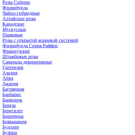
Розы Сибири
Флорибунда
Чайно-гибридные
Алтайские розы
Канадские
Мускусные
Парковые
Розы с открытой корневой системой
Флорибунда Серия Раффлс
Французские
Штамбовые розы
Саженцы декоративные
Гортензия
Азалия
Айва
Акация
Багрянник
Барбарис
Барвинок
Береза
Бересклет
Бирючина
Боярышник
Буддлея
Бузина