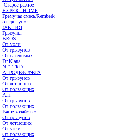
.Старое разное
EXPERT HOME
Гремучая смесь/Remberk
от грызунов
!АКЦИЯ
Грызуны
BROS
От моли
От грызунов
От насекомых
Dr.Klaus
NETTRIX
АГРОДЕЗСФЕРА
От грызунов
От летающих
От ползающих
Алт
От грызунов
От ползающих
Ваше хозяйство
От грызунов
От летающих
От моли
От ползающих
Ратобор