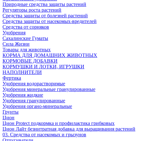
Природные средства защиты растений
Регуляторы роста растений
Средства защиты от болезней растений
Средства защиты от насекомых-вредителей
Средства от сорняков
Удобрения
Сахалинские Гуматы
Сила Жизни
Товары для животных
КОРМА ДЛЯ ДОМАШНИХ ЖИВОТНЫХ
КОРМОВЫЕ ДОБАВКИ
КОРМУШКИ И ЛОТКИ, ИГРУШКИ
НАПОЛНИТЕЛИ
Фертика
Удобрения водорастворимые
Удобрения минеральные гранулированные
Удобрения жидкие
Удобрения гранулированные
Удобрения органо-минеральные
Грунты
Цион
Цион Protect подкормка и профилактика грибковых
Цион Лайт безнитратная добавка для выращивания растений
03. Средства от насекомых и грызунов
Отпугиватели