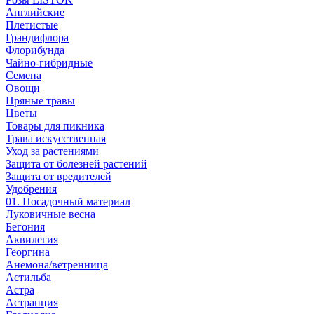
Английские
Плетистые
Грандифлора
Флорибунда
Чайно-гибридные
Семена
Овощи
Пряные травы
Цветы
Товары для пикника
Трава искусственная
Уход за растениями
Защита от болезней растений
Защита от вредителей
Удобрения
01. Посадочный материал
Луковичные весна
Бегония
Аквилегия
Георгина
Анемона/ветренница
Астильба
Астра
Астранция