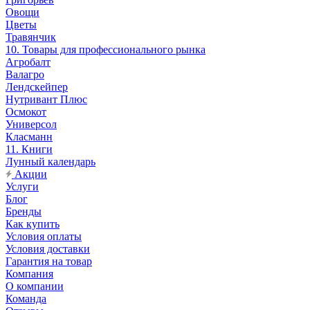
Овощи
Цветы
Травянчик
10. Товары для профессионального рынка
Агробалт
Валагро
Лендскейпер
Нутривант Плюс
Осмокот
Универсол
Класманн
11. Книги
Лунный календарь
Акции
Услуги
Блог
Бренды
Как купить
Условия оплаты
Условия доставки
Гарантия на товар
Компания
О компании
Команда