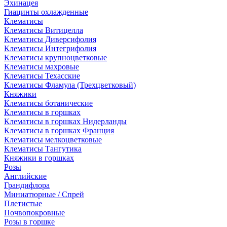
Эхинацея
Гиацинты охлажденные
Клематисы
Клематисы Витицелла
Клематисы Диверсифолия
Клематисы Интегрифолия
Клематисы крупноцветковые
Клематисы махровые
Клематисы Техасские
Клематисы Фламула (Трехцветковый)
Княжики
Клематисы ботанические
Клематисы в горшках
Клематисы в горшках Нидерланды
Клематисы в горшках Франция
Клематисы мелкоцветковые
Клематисы Тангутика
Княжики в горшках
Розы
Английские
Грандифлора
Миниатюрные / Спрей
Плетистые
Почвопокровные
Розы в горшке