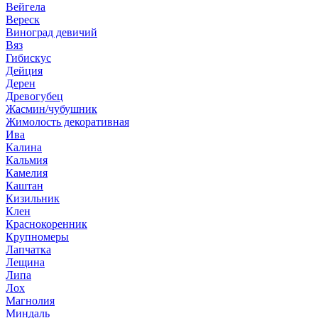
Вейгела
Вереск
Виноград девичий
Вяз
Гибискус
Дейция
Дерен
Древогубец
Жасмин/чубушник
Жимолость декоративная
Ива
Калина
Кальмия
Камелия
Каштан
Кизильник
Клен
Краснокоренник
Крупномеры
Лапчатка
Лещина
Липа
Лох
Магнолия
Миндаль