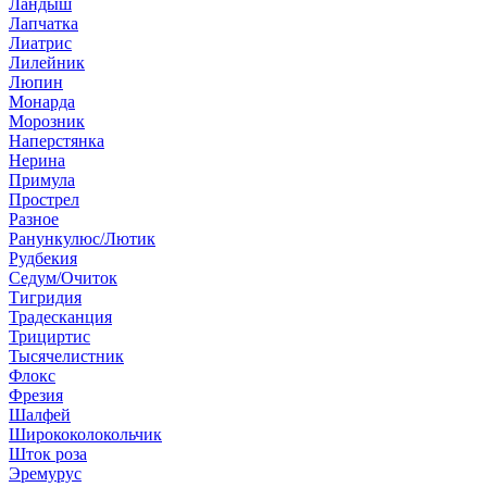
Ландыш
Лапчатка
Лиатрис
Лилейник
Люпин
Монарда
Морозник
Наперстянка
Нерина
Примула
Прострел
Разное
Ранункулюс/Лютик
Рудбекия
Седум/Очиток
Тигридия
Традесканция
Трициртис
Тысячелистник
Флокс
Фрезия
Шалфей
Ширококолокольчик
Шток роза
Эремурус