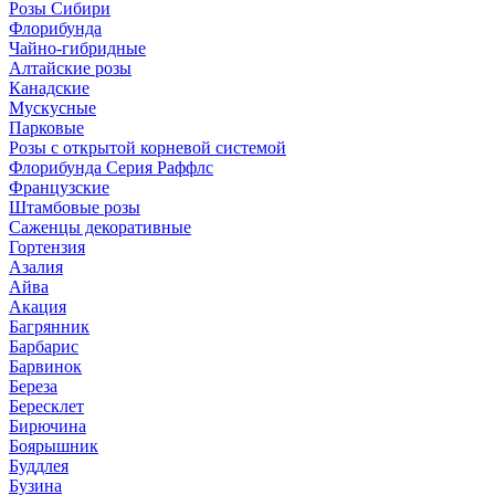
Розы Сибири
Флорибунда
Чайно-гибридные
Алтайские розы
Канадские
Мускусные
Парковые
Розы с открытой корневой системой
Флорибунда Серия Раффлс
Французские
Штамбовые розы
Саженцы декоративные
Гортензия
Азалия
Айва
Акация
Багрянник
Барбарис
Барвинок
Береза
Бересклет
Бирючина
Боярышник
Буддлея
Бузина