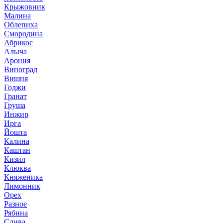
Крыжовник
Малина
Облепиха
Смородина
Абрикос
Алыча
Арония
Виноград
Вишня
Годжи
Гранат
Груша
Инжир
Ирга
Йошта
Калина
Каштан
Кизил
Клюква
Княженика
Лимонник
Орех
Разное
Рябина
Слива