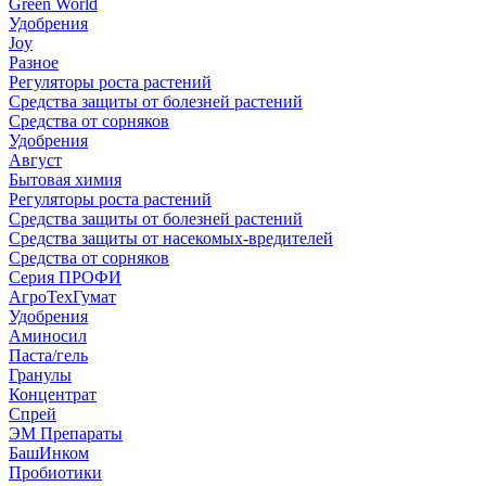
Green World
Удобрения
Joy
Разное
Регуляторы роста растений
Средства защиты от болезней растений
Средства от сорняков
Удобрения
Август
Бытовая химия
Регуляторы роста растений
Средства защиты от болезней растений
Средства защиты от насекомых-вредителей
Средства от сорняков
Серия ПРОФИ
АгроТехГумат
Удобрения
Аминосил
Паста/гель
Гранулы
Концентрат
Спрей
ЭМ Препараты
БашИнком
Пробиотики