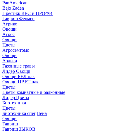
PanAmerican
Bejo Zaden
Престиж ВЕС и ПРОФИ
Гавриш Фермер
Агрико
Овощи
Агрос
Овощи
Цветы
Агросемтомс
Овощи
Аэлита
Газонные травы
Лидер Овощи
Овощи БЕЛ пак
Овощи ЦВЕТ пак
Цветы
Цветы комнатные и балконные
Лидер Цветы
Биотехника
Цветы
Биотехника спецЦена
Овощи
Гавриш
Гавриш ЗЫКОВ