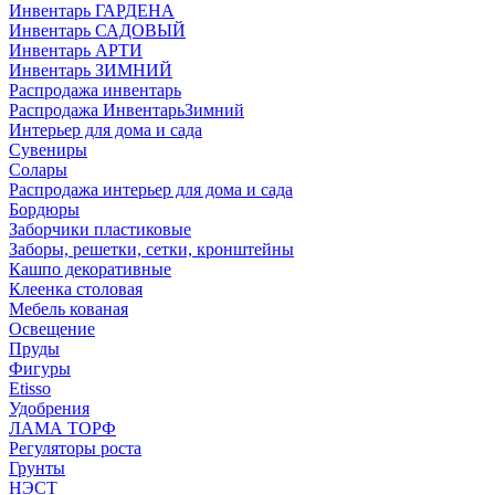
Инвентарь ГАРДЕНА
Инвентарь САДОВЫЙ
Инвентарь АРТИ
Инвентарь ЗИМНИЙ
Распродажа инвентарь
Распродажа ИнвентарьЗимний
Интерьер для дома и сада
Сувениры
Солары
Распродажа интерьер для дома и сада
Бордюры
Заборчики пластиковые
Заборы, решетки, сетки, кронштейны
Кашпо декоративные
Клеенка столовая
Мебель кованая
Освещение
Пруды
Фигуры
Etisso
Удобрения
ЛАМА ТОРФ
Регуляторы роста
Грунты
НЭСТ