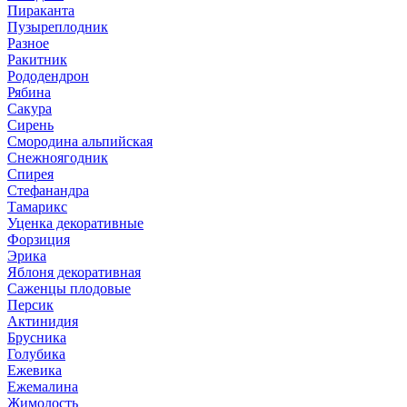
Пираканта
Пузыреплодник
Разное
Ракитник
Рододендрон
Рябина
Сакура
Сирень
Смородина альпийская
Снежноягодник
Спирея
Стефанандра
Тамарикс
Уценка декоративные
Форзиция
Эрика
Яблоня декоративная
Саженцы плодовые
Персик
Актинидия
Брусника
Голубика
Ежевика
Ежемалина
Жимолость