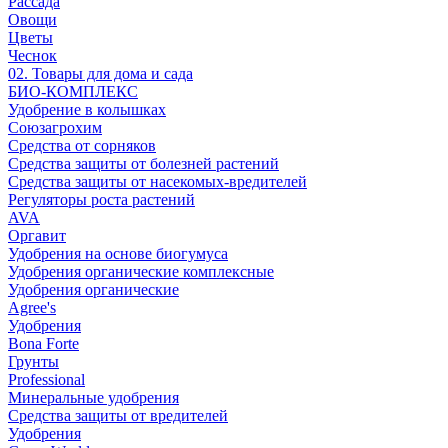
Рассада
Овощи
Цветы
Чеснок
02. Товары для дома и сада
БИО-КОМПЛЕКС
Удобрение в колышках
Союзагрохим
Средства от сорняков
Средства защиты от болезней растений
Средства защиты от насекомых-вредителей
Регуляторы роста растений
AVA
Оргавит
Удобрения на основе биогумуса
Удобрения органические комплексные
Удобрения органические
Agree's
Удобрения
Bona Forte
Грунты
Professional
Минеральные удобрения
Средства защиты от вредителей
Удобрения