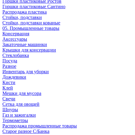
Горшки пластиковые Ростов
Горшки пластиковые Сантино
Распродажа пластика
Стойки, подставки
Стойки, подставки кованые
05. Промышленные товары
Консервация
Аксессуары
Закаточные машинки
Крышки для консервации
Стеклобанка
Посуда
Разное
Инвентарь для уборки
Дождевики
Кисти
Клей
Мешки для мусора
Свечи
Сетка для овощей
Шнуры
Газ и зажигалки
Термометры
Распродажа промышленные товары
Старое разное С/Банка