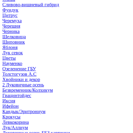
Сливово-вишневый гибрид
Фундук
Цитрус
Черемуха
Черешня
Черника
Шелковица
Шиповник
Яблоня
Лук севок
Цветы
Науменко
Озеленение ГБУ
Толстогузов А.С
Хвойники и декор
2 Луковичные осень
Безвременник/Колхикум
Гиацинтойдес
Иксия
Ифейон
Кандык/Эритрониум
Крокусы
Левкокорина
Лук/Аллиум
Луковичные осень БЕЗ картинки