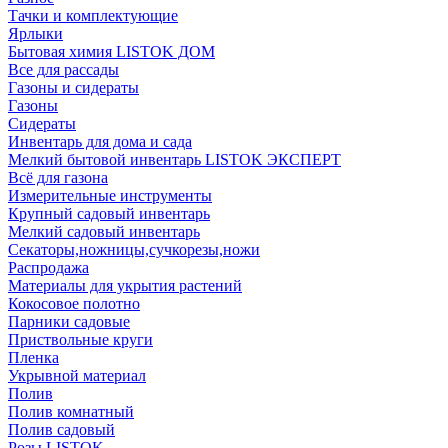
Тачки и комплектующие
Ярлыки
Бытовая химия LISTOK ДОМ
Все для рассады
Газоны и сидераты
Газоны
Сидераты
Инвентарь для дома и сада
Мелкий бытовой инвентарь LISTOK ЭКСПЕРТ
Всё для газона
Измерительные инструменты
Крупный садовый инвентарь
Мелкий садовый инвентарь
Секаторы,ножницы,сучкорезы,ножи
Распродажа
Материалы для укрытия растений
Кокосовое полотно
Парники садовые
Приствольные круги
Пленка
Укрывной материал
Полив
Полив комнатный
Полив садовый
Розы LISTOK