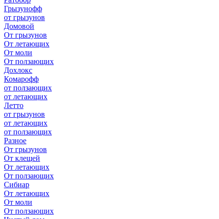
Грызунофф
от грызунов
Домовой
От грызунов
От летающих
От моли
От ползающих
Дохлокс
Комарофф
от ползающих
от летающих
Летто
от грызунов
от летающих
от ползающих
Разное
От грызунов
От клещей
От летающих
От ползающих
Сибиар
От летающих
От моли
От ползающих