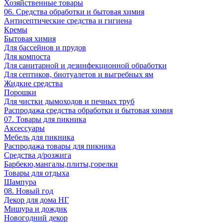
Хозяйственные товары
06. Средства обработки и бытовая химия
Антисептические средства и гигиена
Кремы
Бытовая химия
Для бассейнов и прудов
Для компоста
Для санитарной и дезинфекционной обработки
Для септиков, биотуалетов и выгребных ям
Жидкие средства
Порошки
Для чистки дымоходов и печных труб
Распродажа средства обработки и бытовая химия
07. Товары для пикника
Аксессуары
Мебель для пикника
Распродажа товары для пикника
Средства д/розжига
Барбекю,мангалы,плиты,горелки
Товары для отдыха
Шампура
08. Новый год
Декор для дома НГ
Мишура и дождик
Новогодний декор