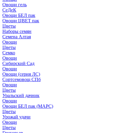
Овощи гель
СеДеК
Овощи БЕЛ пак
Овощи ЦВЕТ пак
Цветы
Наборы семян
Семена Алтая
Овощи
Цветы
Семко
Овощи
Сибирский Сад
Овощи
Овощи (серия ЛС)
Сортсемовощ СПб
Овощи
Цветы
Уральский дачник
Овощи
Овощи БЕЛ пак (МАРС)
Цветы
Урожай удачи
Овощи
Цветы
Григорьев