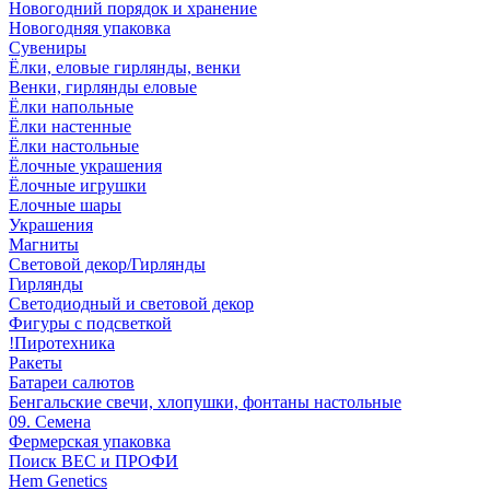
Новогодний порядок и хранение
Новогодняя упаковка
Сувениры
Ёлки, еловые гирлянды, венки
Венки, гирлянды еловые
Ёлки напольные
Ёлки настенные
Ёлки настольные
Ёлочные украшения
Ёлочные игрушки
Елочные шары
Украшения
Магниты
Световой декор/Гирлянды
Гирлянды
Светодиодный и световой декор
Фигуры с подсветкой
!Пиротехника
Ракеты
Батареи салютов
Бенгальские свечи, хлопушки, фонтаны настольные
09. Семена
Фермерская упаковка
Поиск ВЕС и ПРОФИ
Hem Genetics