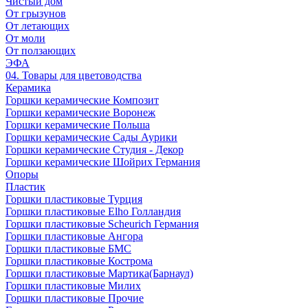
Чистый дом
От грызунов
От летающих
От моли
От ползающих
ЭФА
04. Товары для цветоводства
Керамика
Горшки керамические Композит
Горшки керамические Воронеж
Горшки керамические Польша
Горшки керамические Сады Аурики
Горшки керамические Студия - Декор
Горшки керамические Шойрих Германия
Опоры
Пластик
Горшки пластиковые Турция
Горшки пластиковые Elho Голландия
Горшки пластиковые Scheuriсh Германия
Горшки пластиковые Ангора
Горшки пластиковые БМС
Горшки пластиковые Кострома
Горшки пластиковые Мартика(Барнаул)
Горшки пластиковые Милих
Горшки пластиковые Прочие