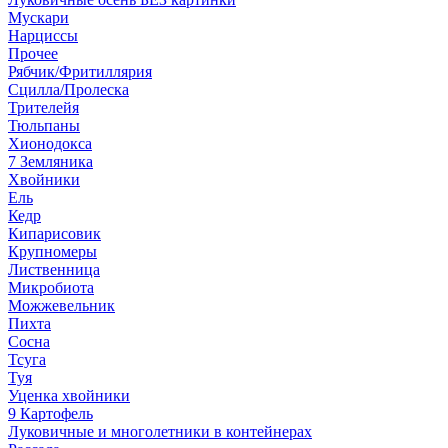
Мускари
Нарциссы
Прочее
Рябчик/Фритиллярия
Сцилла/Пролеска
Трителейя
Тюльпаны
Хионодокса
7 Земляника
Хвойники
Ель
Кедр
Кипарисовик
Крупномеры
Лиственница
Микробиота
Можжевельник
Пихта
Сосна
Тсуга
Туя
Уценка хвойники
9 Картофель
Луковичные и многолетники в контейнерах