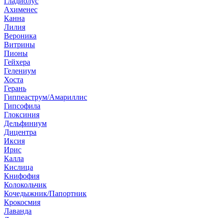
Гладиолус
Ахименес
Канна
Лилия
Вероника
Витрины
Пионы
Гейхера
Гелениум
Хоста
Герань
Гиппеаструм/Амариллис
Гипсофила
Глоксиния
Дельфиниум
Дицентра
Иксия
Ирис
Калла
Кислица
Книфофия
Колокольчик
Кочедыжник/Папортник
Крокосмия
Лаванда