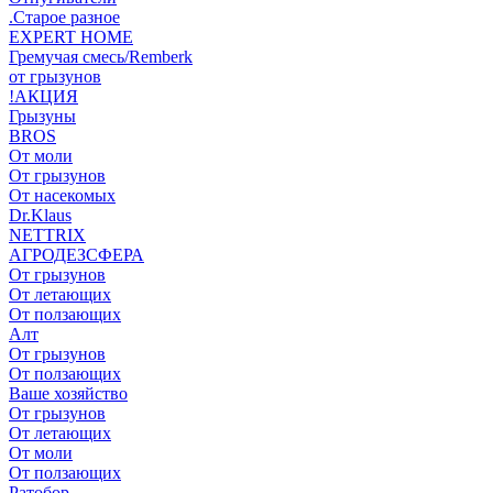
.Старое разное
EXPERT HOME
Гремучая смесь/Remberk
от грызунов
!АКЦИЯ
Грызуны
BROS
От моли
От грызунов
От насекомых
Dr.Klaus
NETTRIX
АГРОДЕЗСФЕРА
От грызунов
От летающих
От ползающих
Алт
От грызунов
От ползающих
Ваше хозяйство
От грызунов
От летающих
От моли
От ползающих
Ратобор