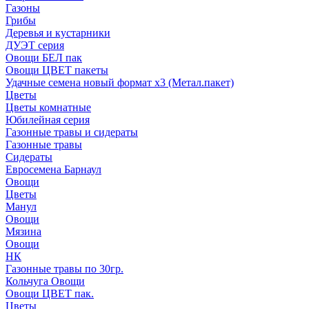
Газоны
Грибы
Деревья и кустарники
ДУЭТ серия
Овощи БЕЛ пак
Овощи ЦВЕТ пакеты
Удачные семена новый формат х3 (Метал.пакет)
Цветы
Цветы комнатные
Юбилейная серия
Газонные травы и сидераты
Газонные травы
Сидераты
Евросемена Барнаул
Овощи
Цветы
Манул
Овощи
Мязина
Овощи
НК
Газонные травы по 30гр.
Кольчуга Овощи
Овощи ЦВЕТ пак.
Цветы