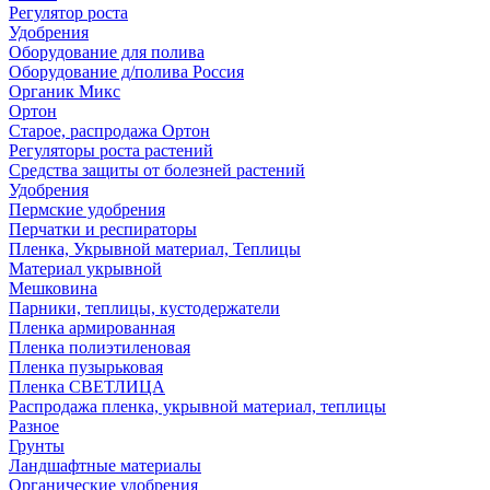
Регулятор роста
Удобрения
Оборудование для полива
Оборудование д/полива Россия
Органик Микс
Ортон
Старое, распродажа Ортон
Регуляторы роста растений
Средства защиты от болезней растений
Удобрения
Пермские удобрения
Перчатки и респираторы
Пленка, Укрывной материал, Теплицы
Материал укрывной
Мешковина
Парники, теплицы, кустодержатели
Пленка армированная
Пленка полиэтиленовая
Пленка пузырьковая
Пленка СВЕТЛИЦА
Распродажа пленка, укрывной материал, теплицы
Разное
Грунты
Ландшафтные материалы
Органические удобрения