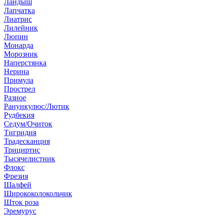
Ландыш
Лапчатка
Лиатрис
Лилейник
Люпин
Монарда
Морозник
Наперстянка
Нерина
Примула
Прострел
Разное
Ранункулюс/Лютик
Рудбекия
Седум/Очиток
Тигридия
Традесканция
Трициртис
Тысячелистник
Флокс
Фрезия
Шалфей
Ширококолокольчик
Шток роза
Эремурус