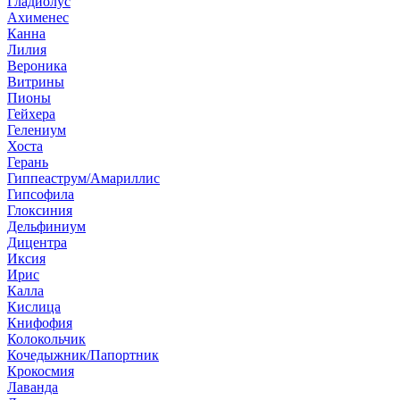
Гладиолус
Ахименес
Канна
Лилия
Вероника
Витрины
Пионы
Гейхера
Гелениум
Хоста
Герань
Гиппеаструм/Амариллис
Гипсофила
Глоксиния
Дельфиниум
Дицентра
Иксия
Ирис
Калла
Кислица
Книфофия
Колокольчик
Кочедыжник/Папортник
Крокосмия
Лаванда