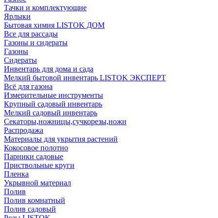
Тачки и комплектующие
Ярлыки
Бытовая химия LISTOK ДОМ
Все для рассады
Газоны и сидераты
Газоны
Сидераты
Инвентарь для дома и сада
Мелкий бытовой инвентарь LISTOK ЭКСПЕРТ
Всё для газона
Измерительные инструменты
Крупный садовый инвентарь
Мелкий садовый инвентарь
Секаторы,ножницы,сучкорезы,ножи
Распродажа
Материалы для укрытия растений
Кокосовое полотно
Парники садовые
Приствольные круги
Пленка
Укрывной материал
Полив
Полив комнатный
Полив садовый
Розы LISTOK