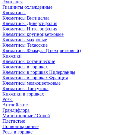
Эхинацея
Гиацинты охлажденные
Клематисы
Клематисы Витицелла
Клематисы Диверсифолия
Клематисы Интегрифолия
Клематисы крупноцветковые
Клематисы махровые
Клематисы Техасские
Клематисы Фламула (Трехцветковый)
Княжики
Клематисы ботанические
Клематисы в горшках
Клематисы в горшках Нидерланды
Клематисы в горшках Франция
Клематисы мелкоцветковые
Клематисы Тангутика
Княжики в горшках
Розы
Английские
Грандифлора
Миниатюрные / Спрей
Плетистые
Почвопокровные
Розы в горшке