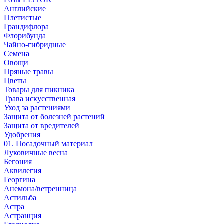
Английские
Плетистые
Грандифлора
Флорибунда
Чайно-гибридные
Семена
Овощи
Пряные травы
Цветы
Товары для пикника
Трава искусственная
Уход за растениями
Защита от болезней растений
Защита от вредителей
Удобрения
01. Посадочный материал
Луковичные весна
Бегония
Аквилегия
Георгина
Анемона/ветренница
Астильба
Астра
Астранция