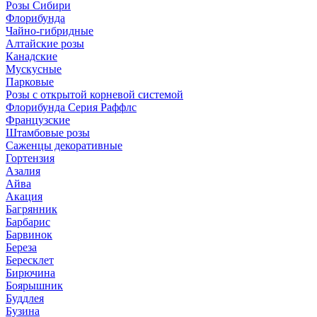
Розы Сибири
Флорибунда
Чайно-гибридные
Алтайские розы
Канадские
Мускусные
Парковые
Розы с открытой корневой системой
Флорибунда Серия Раффлс
Французские
Штамбовые розы
Саженцы декоративные
Гортензия
Азалия
Айва
Акация
Багрянник
Барбарис
Барвинок
Береза
Бересклет
Бирючина
Боярышник
Буддлея
Бузина