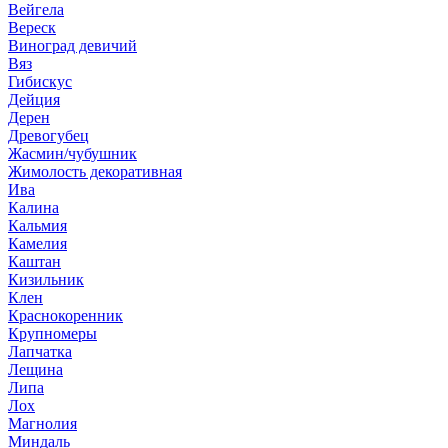
Вейгела
Вереск
Виноград девичий
Вяз
Гибискус
Дейция
Дерен
Древогубец
Жасмин/чубушник
Жимолость декоративная
Ива
Калина
Кальмия
Камелия
Каштан
Кизильник
Клен
Краснокоренник
Крупномеры
Лапчатка
Лещина
Липа
Лох
Магнолия
Миндаль